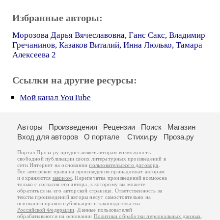
Избранные авторы:
Морозова Дарья Вячеславовна
,
Ганс Сакс
,
Владимир
Гречанинов
,
Казаков Виталий
,
Инна Люлько
,
Тамара
Алексеева 2
Ссылки на другие ресурсы:
Мой канал YouTube
Авторы
Произведения
Рецензии
Поиск
Магазин
Вход для авторов
О портале
Стихи.ру
Проза.ру
Портал Проза.ру предоставляет авторам возможность
свободной публикации своих литературных произведений в
сети Интернет на основании
пользовательского договора
.
Все авторские права на произведения принадлежат авторам
и охраняются
законом
. Перепечатка произведений возможна
только с согласия его автора, к которому вы можете
обратиться на его авторской странице. Ответственность за
тексты произведений авторы несут самостоятельно на
основании
правил публикации
и
законодательства
Российской Федерации
. Данные пользователей
обрабатываются на основании
Политики обработки персональных данных
.