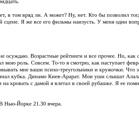
ридцать.
в том вряд ли. А может? Ну, нет. Кто бы позволил тог
й сцене. Я же все его фильмы наизусть. У меня один воп
осуждаю. Возрастные рейтинги и все прочее. Но, как он
л мою роль. Совсем. То-то я смотрю, как наступает февра
совывать мне ваши психо-треугольники и кружочки. Что 
нал кубка. Динамо Киев-Арарат. Мои уши слышат Алалат 
и на кровать с дамой я влетал в своей рубашке. Я ее пом
 Нью-Йорке 21.30 вчера.