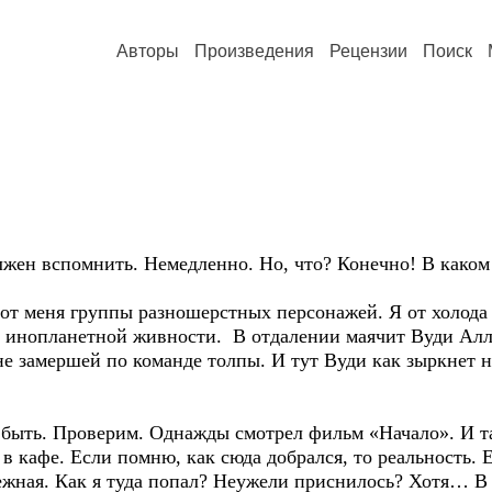
Авторы
Произведения
Рецензии
Поиск
ен вспомнить. Немедленно. Но, что? Конечно! В каком
меня группы разношерстных персонажей. Я от холода 
 инопланетной живности. В отдалении маячит Вуди Алле
оне замершей по команде толпы. И тут Вуди как зыркнет 
ь. Проверим. Однажды смотрел фильм «Начало». И та
 в кафе. Если помню, как сюда добрался, то реальность. 
ежная. Как я туда попал? Неужели приснилось? Хотя… В 