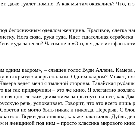
т, даже туалет помню. А как мы там оказались? Что, и э
д белоснежным одеялом женщина. Красивое, слегка нап
нетку. Нога сюда, рука туда. Идет тщательная отработка
еня куда занесло? Часом не в «О-о, я-я, дас ист фантаст
дним кадром», – слышен голос Вуди Аллена. Камера д
ожу в открытую дверь спальни. Одним кадром? Может, по
Камера ведет меня с тыльной стороны. Гавайская рубашк
то вы так придирчивы – это же кино. Я элегантно возлаг
о изящно, легким движением запрыгнуть на нее, как Дже
русскую речь, успокаивает. Говорит, что это всего лишь
 Советов не могло быть никак и никогда. Перерыв. С бл
 хватило. Водки два стакана, как же накатило». Дубль дв
ом и женщиной под ним – просто классика мирового кино