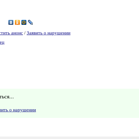
8
стить анонс
/
Заявить о нарушении
ец
ься...
вить о нарушении