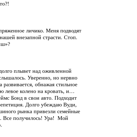
то?!
ряженное личико. Меня подводят
 нашей внезапной страсти. Стоп.
иш»?
олго плывет над оживленной
слышалось. Уверенно, но нервно
а развивается, обнажая стильное
аю левое колено на кровать, и…
ймс Бонд в свои авто. Подходит
 репетиция. Долго убеждаю Вуди,
ошиного рынка привезли семейные
а. Все получилось! Ура! Мой
.