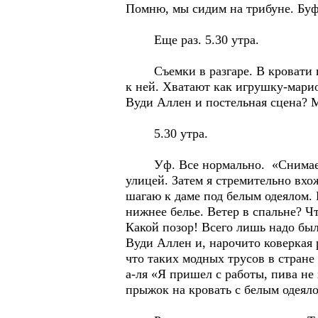
Помню, мы сидим на трибуне. Буфе
Еще раз. 5.30 утра.
Съемки в разгаре. В кровати по
к ней. Хватают как игрушку-марио
Вуди Аллен и постельная сцена? М
5.30 утра.
Уф. Все нормально. «Снимаем о
улицей. Затем я стремительно вх
шагаю к даме под белым одеялом. 
нижнее белье. Ветер в спальне? Ч
Какой позор! Всего лишь надо был
Вуди Аллен и, нарочито коверкая 
что таких модных трусов в стране
а-ля «Я пришел с работы, пива не
прыжок на кровать с белым одеял