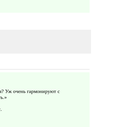
ия? Уж очень гармонируют с
ь.»
.