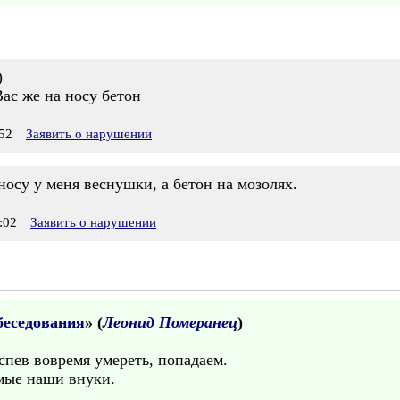
)
Вас же на носу бетон
52
Заявить о нарушении
носу у меня веснушки, а бетон на мозолях.
:02
Заявить о нарушении
беседования
» (
Леонид Померанец
)
успев вовремя умереть, попадаем.
мые наши внуки.