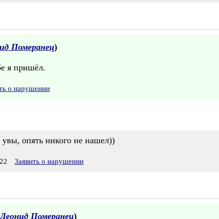
ид Померанец
)
бе я пришёл.
ть о нарушении
, увы, опять никого не нашел))
22
Заявить о нарушении
Леонид Померанец
)