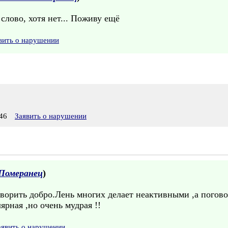
слово, хотя нет... Поживу ещё
вить о нарушении
46
Заявить о нарушении
Померанец
)
орить добро.Лень многих делает неактивными ,а поговор
ярная ,но очень мудрая !!
аявить о нарушении