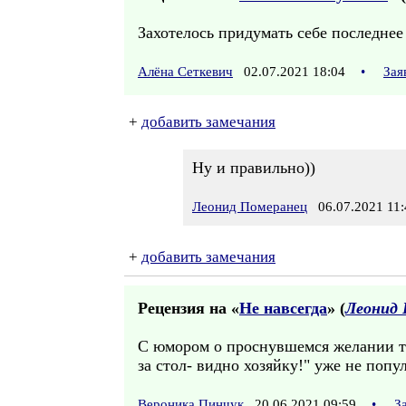
Захотелось придумать себе последнее 
Алёна Сеткевич
02.07.2021 18:04
•
Зая
+
добавить замечания
Ну и правильно))
Леонид Померанец
06.07.2021 11:
+
добавить замечания
Рецензия на «
Не навсегда
» (
Леонид 
С юмором о проснувшемся желании тв
за стол- видно хозяйку!" уже не попул
Вероника Пинчук
20.06.2021 09:59
•
З