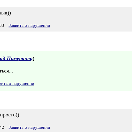
зыв))
33
Заявить о нарушении
ид Померанец
)
ься...
вить о нарушении
просто))
42
Заявить о нарушении