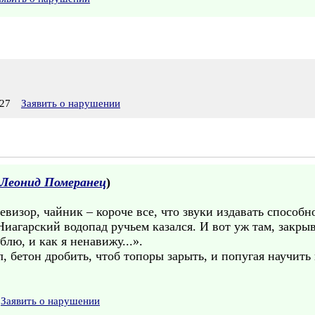
27
Заявить о нарушении
Леонид Померанец
)
визор, чайник – короче все, что звуки издавать способн
Ниагарский водопад ручьем казался. И вот уж там, закры
блю, и как я ненавижу...».
л, бетон дробить, чтоб топоры зарыть, и попугая научить 
Заявить о нарушении