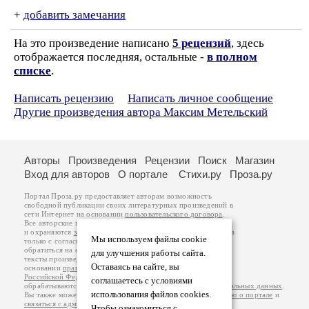
+
добавить замечания
На это произведение написано
5 рецензий
, здесь
отображается последняя, остальные -
в полном
списке
.
Написать рецензию
Написать личное сообщение
Другие произведения автора Максим Метельский
Авторы
Произведения
Рецензии
Поиск
Магазин
Вход для авторов
О портале
Стихи.ру
Проза.ру
Портал Проза.ру предоставляет авторам возможность
свободной публикации своих литературных произведений в
сети Интернет на основании
пользовательского договора
.
Все авторские права на произведения принадлежат авторам
и охраняются
законом
. Перепечатка произведений возможна
Мы используем файлы cookie
только с согласия его автора, к которому вы можете
обратиться на его авторской странице. Ответственность за
для улучшения работы сайта.
тексты произведений авторы несут самостоятельно на
Оставаясь на сайте, вы
основании
правил публикации
и
законодательства
Российской Федерации
. Данные пользователей
соглашаетесь с условиями
обрабатываются на основании
Политики обработки персональных данных
.
использования файлов cookies.
Вы также можете посмотреть более подробную
информацию о портале
и
связаться с администрацией
.
Чтобы ознакомиться с