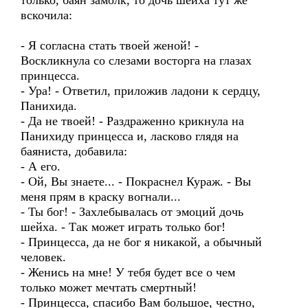
только, баян замолк, то дочь шейха тут же
вскочила:
- Я согласна стать твоей женой! -
Воскликнула со слезами восторга на глазах
принцесса.
- Ура! - Ответил, приложив ладони к сердцу,
Панихида.
- Да не твоей! - Раздраженно крикнула на
Панихиду принцесса и, ласково глядя на
баяниста, добавила:
- А его.
- Ой, Вы знаете... - Покраснел Кураж. - Вы
меня прям в краску вогнали...
- Ты бог! - Захлебывалась от эмоций дочь
шейха. - Так может играть только бог!
- Принцесса, да не бог я никакой, а обычный
человек.
- Женись на мне! У тебя будет все о чем
только может мечтать смертный!
- Принцесса, спасибо Вам большое, честно,