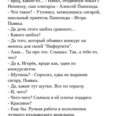
- Бред, какой-то... - Начал, отодвинув бокал с
Hennessy, сын олигарха - Алексей Панихида.
- Что такое? - Уточнил, затянувшись сигарой,
школьный приятель Панихиды - Игорь
Пьявка.
- Да дочь этого шейха сранного...
- Какого шейха?
- Да того, который объявил конкурс на
жениха для своей "Нифертити".
- Аааа... Ты про это. Слышал. Так, а тебе-то,
что?
- Да я, Игорёк, вроде как, один из
конкурсантов.
- Шутишь? - Спросил, едва не выранив
сигару, Пьявка.
- Да, какие тут шутки. Все по серьезу.
- И, чего?
- Чего-чего? Сначала я ей платье подарил.
- Красивое?
- Еще бы. Ручная работа в исполнении
лучшего итальянского модельера.