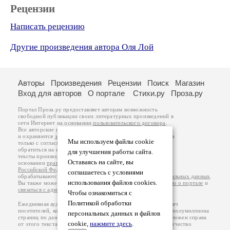
Рецензии
Написать рецензию
Другие произведения автора Оля Лой
Авторы
Произведения
Рецензии
Поиск
Магазин
Вход для авторов
О портале
Стихи.ру
Проза.ру
Портал Проза.ру предоставляет авторам возможность
свободной публикации своих литературных произведений в
сети Интернет на основании
пользовательского договора
.
Все авторские права на произведения принадлежат авторам
и охраняются
законом
. Перепечатка произведений возможна
Мы используем файлы cookie
только с согласия его автора, к которому вы можете
обратиться на его авторской странице. Ответственность за
для улучшения работы сайта.
тексты произведений авторы несут самостоятельно на
Оставаясь на сайте, вы
основании
правил публикации
и
законодательства
Российской Федерации
. Данные пользователей
соглашаетесь с условиями
обрабатываются на основании
Политики обработки персональных данных
.
использования файлов cookies.
Вы также можете посмотреть более подробную
информацию о портале
и
связаться с администрацией
.
Чтобы ознакомиться с
Политикой обработки
Ежедневная аудитория портала Проза.ру – порядка 100 тысяч
посетителей, которые в общей сумме просматривают более полумиллиона
персональных данных и файлов
страниц по данным счетчика посещаемости, который расположен справа
cookie,
нажмите здесь
.
от этого текста. В каждой графе указано по две цифры: количество