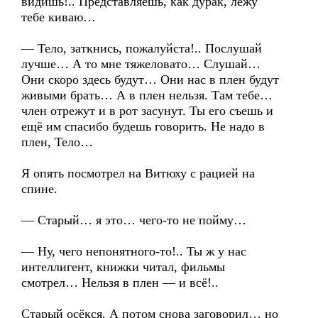
видишь!.. Представляешь, как дурак, лежу
тебе киваю…
— Тело, заткнись, пожалуйста!.. Послушай
лучше… А то мне тяжеловато… Слушай…
Они скоро здесь будут… Они нас в плен будут
живыми брать… А в плен нельзя. Там тебе…
член отрежут и в рот засунут. Ты его съешь и
ещё им спасибо будешь говорить. Не надо в
плен, Тело…
Я опять посмотрел на Витюху с рацией на
спине.
— Старый… я это… чего-то не пойму…
— Ну, чего непонятного-то!.. Ты ж у нас
интеллигент, книжки читал, фильмы
смотрел… Нельзя в плен — и всё!..
Старый осёкся. А потом снова заговорил… но