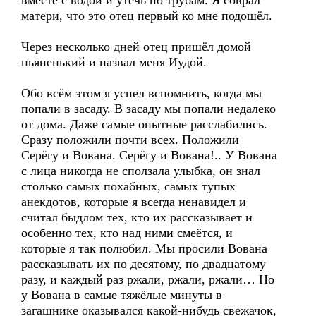
вместе с водой и утечь по трубам. Я соврал
матери, что это отец первый ко мне подошёл.
Через несколько дней отец пришёл домой
пьяненький и назвал меня Иудой.
Обо всём этом я успел вспомнить, когда мы
попали в засаду. В засаду мы попали недалеко
от дома. Даже самые опытные расслабились.
Сразу положили почти всех. Положили
Серёгу и Вована. Серёгу и Вована!.. У Вована
с лица никогда не сползала улыбка, он знал
столько самых похабных, самых тупых
анекдотов, которые я всегда ненавидел и
считал быдлом тех, кто их рассказывает и
особенно тех, кто над ними смеётся, и
которые я так полюбил. Мы просили Вована
рассказывать их по десятому, по двадцатому
разу, и каждый раз ржали, ржали, ржали… Но
у Вована в самые тяжёлые минуты в
загашнике оказывался какой-нибудь свежачок,