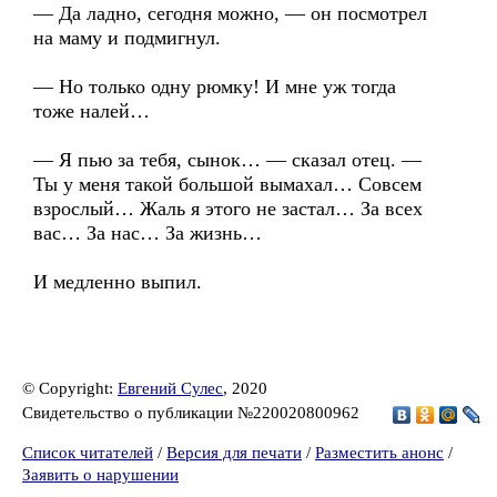
— Да ладно, сегодня можно, — он посмотрел
на маму и подмигнул.
— Но только одну рюмку! И мне уж тогда
тоже налей…
— Я пью за тебя, сынок… — сказал отец. —
Ты у меня такой большой вымахал… Совсем
взрослый… Жаль я этого не застал… За всех
вас… За нас… За жизнь…
И медленно выпил.
© Copyright:
Евгений Сулес
, 2020
Свидетельство о публикации №220020800962
Список читателей
/
Версия для печати
/
Разместить анонс
/
Заявить о нарушении