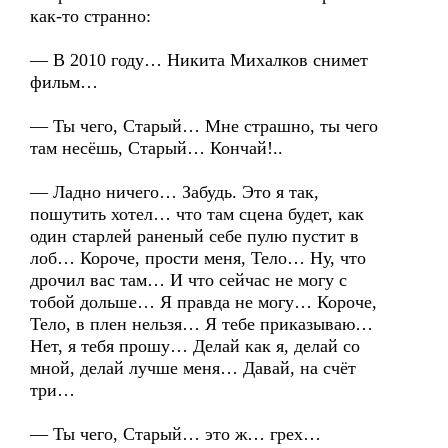
как-то странно:
— В 2010 году… Никита Михалков снимет
фильм…
— Ты чего, Старый… Мне страшно, ты чего
там несёшь, Старый… Кончай!..
— Ладно ничего… Забудь. Это я так,
пошутить хотел… что там сцена будет, как
один старлей раненый себе пулю пустит в
лоб… Короче, прости меня, Тело… Ну, что
дрочил вас там… И что сейчас не могу с
тобой дольше… Я правда не могу… Короче,
Тело, в плен нельзя… Я тебе приказываю…
Нет, я тебя прошу… Делай как я, делай со
мной, делай лучше меня… Давай, на счёт
три…
— Ты чего, Старый… это ж… грех…