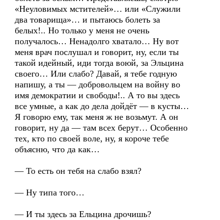
«Неуловимых мстителей»… или «Служили
два товарища»… и пытаюсь болеть за
белых!.. Но только у меня не очень
получалось… Ненадолго хватало… Ну вот
меня врач послушал и говорит, ну, если ты
такой идейный, иди тогда воюй, за Эльцина
своего… Или слабо? Давай, я тебе годную
напишу, а ты — добровольцем на войну во
имя демократии и свободы!.. А то вы здесь
все умные, а как до дела дойдёт — в кусты…
Я говорю ему, так меня ж не возьмут. А он
говорит, ну да — там всех берут… Особенно
тех, кто по своей воле, ну, я короче тебе
объясню, что да как…
— То есть он тебя на слабо взял?
— Ну типа того…
— И ты здесь за Ельцина дрочишь?