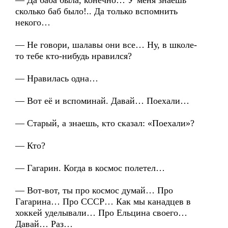
— Да баба была, конечно… У меня знаешь
сколько баб было!.. Да только вспомнить
некого…
— Не говори, шалавы они все… Ну, в школе-
то тебе кто-нибудь нравился?
— Нравилась одна…
— Вот её и вспоминай. Давай… Поехали…
— Старый, а знаешь, кто сказал: «Поехали»?
— Кто?
— Гагарин. Когда в космос полетел…
— Вот-вот, ты про космос думай… Про
Гагарина… Про СССР… Как мы канадцев в
хоккей уделывали… Про Ельцина своего…
Давай… Раз…