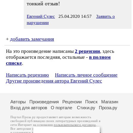
тонкий отзыв!
Евгений Сулес
25.04.2020 14:57
Заявить о
нарушении
+
добавить замечания
На это произведение написаны
2 рецензии
, здесь
отображается последняя, остальные -
в полном
списке
.
Написать рецензию
Написать личное сообщение
Другие произведения автора Евгений Сулес
Авторы
Произведения
Рецензии
Поиск
Магазин
Вход для авторов
О портале
Стихи.ру
Проза.ру
Портал Проза.ру предоставляет авторам возможность
свободной публикации своих литературных произведений в
сети Интернет на основании
пользовательского договора
.
Все авторские права на произведения принадлежат авторам
и охраняются
законом
. Перепечатка произведений возможна