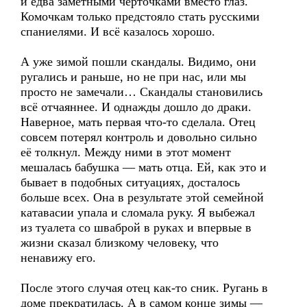
и едва заметными чёрточками вместо глаз.
Комочкам только предстояло стать русскими
спаниелями. И всё казалось хорошо.
А уже зимой пошли скандалы. Видимо, они
ругались и раньше, но не при нас, или мы
просто не замечали… Скандалы становились
всё отчаяннее. И однажды дошло до драки.
Наверное, мать первая что-то сделала. Отец
совсем потерял контроль и довольно сильно
её толкнул. Между ними в этот момент
мешалась бабушка — мать отца. Ей, как это и
бывает в подобных ситуациях, досталось
больше всех. Она в результате этой семейной
катавасии упала и сломала руку. Я выбежал
из туалета со шваброй в руках и впервые в
жизни сказал близкому человеку, что
ненавижу его.
После этого случая отец как-то сник. Ругань в
доме прекратилась. А в самом конце зимы —