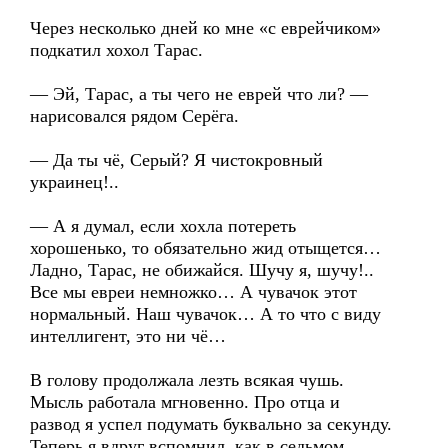
Через несколько дней ко мне «с еврейчиком»
подкатил хохол Тарас.
— Эй, Тарас, а ты чего не еврей что ли? —
нарисовался рядом Серёга.
— Да ты чё, Серый? Я чистокровный
украинец!..
— А я думал, если хохла потереть
хорошенько, то обязательно жид отыщется…
Ладно, Тарас, не обижайся. Шучу я, шучу!..
Все мы евреи немножко… А чувачок этот
нормальный. Наш чувачок… А то что с виду
интеллигент, это ни чё…
В голову продолжала лезть всякая чушь.
Мысль работала мгновенно. Про отца и
развод я успел подумать буквально за секунду.
Теперь я вдруг вспомнил, как в седьмом