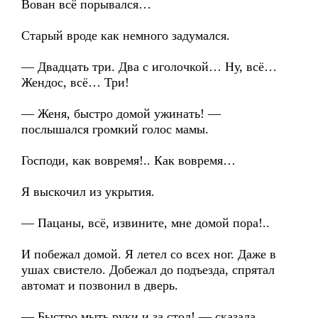
Вован всё порывался…
Старый вроде как немного задумался.
— Двадцать три. Два с иголочкой… Ну, всё…
Жендос, всё… Три!
— Женя, быстро домой ужинать! —
послышался громкий голос мамы.
Господи, как вовремя!.. Как вовремя…
Я выскочил из укрытия.
— Пацаны, всё, извините, мне домой пора!..
И побежал домой. Я летел со всех ног. Даже в
ушах свистело. Добежал до подъезда, спрятал
автомат и позвонил в дверь.
— Быстро мыть руки и за стол! — сказала