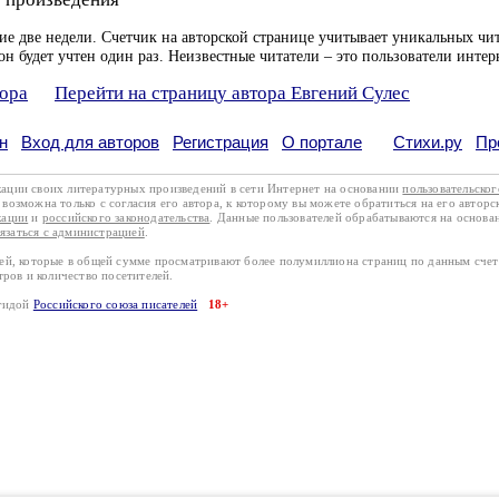
ие две недели. Счетчик на авторской странице учитывает уникальных чит
он будет учтен один раз. Неизвестные читатели – это пользователи интер
тора
Перейти на страницу автора Евгений Сулес
н
Вход для авторов
Регистрация
О портале
Стихи.ру
Пр
кации своих литературных произведений в сети Интернет на основании
пользовательско
возможна только с согласия его автора, к которому вы можете обратиться на его авторс
кации
и
российского законодательства
. Данные пользователей обрабатываются на основ
вязаться с администрацией
.
лей, которые в общей сумме просматривают более полумиллиона страниц по данным сче
тров и количество посетителей.
эгидой
Российского союза писателей
18+