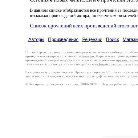
В данном списке отображаются все прочтения за последн
несколько произведений автора, но счетчиком читателей 
Список прочтений всех произведений этого ав
Авторы
Произведения
Рецензии
Поиск
Магази
Портал Проза.ру предоставляет авторам возможность свободной публи
принадлежат авторам и охраняются
законом
. Перепечатка произведений 
произведений авторы несут самостоятельно на основании
правил публи
также можете посмотреть более подробную
информацию о портале
и
с
Ежедневная аудитория портала Проза.ру – порядка 100 тысяч посетите
этого текста. В каждой графе указано по две цифры: количество просмо
© Все права принадлежат авторам, 2000-2026 Портал работает под 