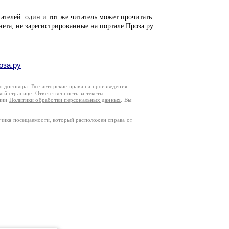
ателей: один и тот же читатель может прочитать
нета, не зарегистрированные на портале Проза.ру.
оза.ру
го договора
. Все авторские права на произведения
кой странице. Ответственность за тексты
ании
Политики обработки персональных данных
. Вы
тчика посещаемости, который расположен справа от