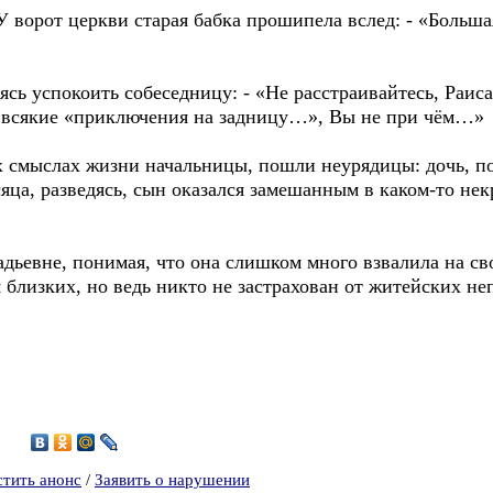
У ворот церкви старая бабка прошипела вслед: - «Больша
аясь успокоить собеседницу: - «Не расстраивайтесь, Раис
и всякие «приключения на задницу…», Вы не при чём…»
х смыслах жизни начальницы, пошли неурядицы: дочь, п
яца, разведясь, сын оказался замешанным в каком-то нек
дьевне, понимая, что она слишком много взвалила на сво
я близких, но ведь никто не застрахован от житейских 
7
стить анонс
/
Заявить о нарушении