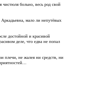
я чистюля больно, весь род свой
а Аркадьевна, мало ли непутёвых
осле достойной и красивой
расивом деле, что едва не попал
и плечи, не жалея ни средств, ни
неприятностей…