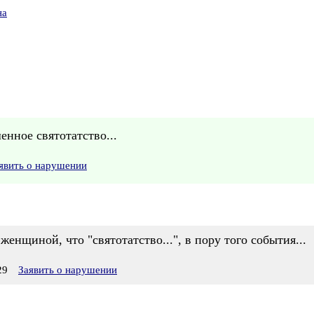
на
нное святотатство...
явить о нарушении
енщиной, что "святотатство...", в пору того события...
29
Заявить о нарушении