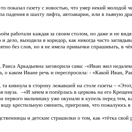
о-то показал газету с новостью, что умер некий молодой 
па падения в шахту лифта, автоаварии, или в пьяную дра
оём работали каждая за своим столом, но даже и не видя 
и дело, выходила в коридор, как никогда часто загляд
ятно без слов, но я не имела привычки спрашивать, в чё
, Раиса Аркадьевна заговорила сама: -«Иван жил недалеко
, о каком Иване речь и переспросила: - «Какой Иван, Р
 та кивнула в сторону лежавшей на столе газеты – «Этот
 пауза. –«И зачем я попёрлась в церковь на его Крещен
да и первого мальчишку уже окунали в купель перед тем
 воду крестильную сменить, пригрозив, что пожалуюсь 
ственницы и детские страшилки о том, как «тётка свой 