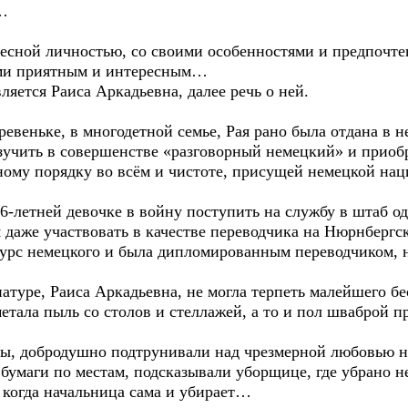
ь…
ресной личностью, со своими особенностями и предпоч
ими приятным и интересным…
вляется Раиса Аркадьевна, далее речь о ней.
евеньке, в многодетной семье, Рая рано была отдана в 
изучить в совершенстве «разговорный немецкий» и прио
ному порядку во всём и чистоте, присущей немецкой нац
6-летней девочке в войну поступить на службу в штаб од
 даже участвовать в качестве переводчика на Нюрнбергск
урс немецкого и была дипломированным переводчиком, н
туре, Раиса Аркадьевна, не могла терпеть малейшего бе
етала пыль со столов и стеллажей, а то и пол шваброй 
мы, добродушно подтрунивали над чрезмерной любовью на
 бумаги по местам, подсказывали уборщице, где убрано 
 когда начальница сама и убирает…