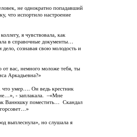
человек, не однократно попадавший
ку, что испортило настроение
коллегу, я чувствовала, как
ывала в справочные документы…
м дело, сознавая свою молодость и
 от вас, немного моложе тебя, ты
аиса Аркадьевна?»
, что умер…. Он ведь крестник
ие…», - заплакала. –«Мне
, как Ванюшку поместить… Скандал
в горсовет…»
род выплеснула», но слушала я