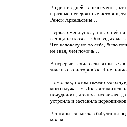
В один из дней, в пересменок, кт
в разные невероятные истории, ти
Раисы Аркадьевны…
Первая смена ушла, а мы с ней вдв
женщине плохо… Она вздыхала то 
Что человеку не по себе, было пон
не зная, чем помочь…
В перерыв, когда сели выпить чаю
знаешь его историю?» Я не поняла
Помолчав, потом тяжело вздохнув,
моего мужа…» Долгая томительная
почудилось, что вода несвежая, 
устроила и заставила церковников
Вспомнился рассказ бабулиной род
молча.