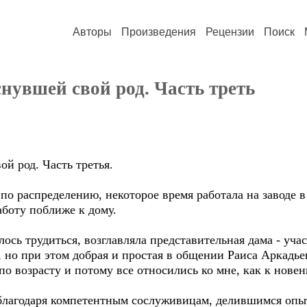
Авторы
Произведения
Рецензии
Поиск
нувшей свой род. Часть треть
й род. Часть третья.
по распределению, некоторое время работала на заводе в
аботу поближе к дому.
ось трудиться, возглавляла представительная дама - уч
 но при этом добрая и простая в общении Раиса Аркадье
по возрасту и потому все относились ко мне, как к нов
 благодаря компетентным сослуживицам, делившимся опыт