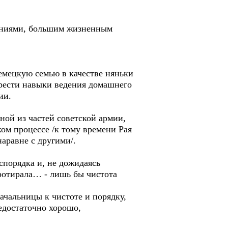
тениями, большим жизненным
немецкую семью в качестве няньки
брести навыки ведения домашнего
ии.
ной из частей советской армии,
ом процессе /к тому времени Рая
аравне с другими/.
спорядка и, не дожидаясь
протирала… - лишь бы чистота
чальницы к чистоте и порядку,
недостаточно хорошо,