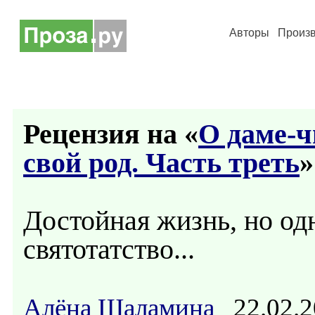
Авторы
Произ
Рецензия на «
О даме-
свой род. Часть треть
»
Достойная жизнь, но о
святотатство...
Алёна Шаламина
22.02.2