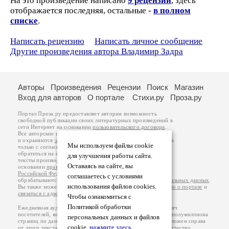
На это произведение написано
9 рецензий
, здесь
отображается последняя, остальные -
в полном
списке
.
Написать рецензию
Написать личное сообщение
Другие произведения автора Владимир Задра
Авторы
Произведения
Рецензии
Поиск
Магазин
Вход для авторов
О портале
Стихи.ру
Проза.ру
Портал Проза.ру предоставляет авторам возможность
свободной публикации своих литературных произведений в
сети Интернет на основании
пользовательского договора
.
Все авторские права на произведения принадлежат авторам
и охраняются
законом
. Перепечатка произведений возможна
Мы используем файлы cookie
только с согласия его автора, к которому вы можете
обратиться на его авторской странице. Ответственность за
для улучшения работы сайта.
тексты произведений авторы несут самостоятельно на
Оставаясь на сайте, вы
основании
правил публикации
и
законодательства
Российской Федерации
. Данные пользователей
соглашаетесь с условиями
обрабатываются на основании
Политики обработки персональных данных
.
использования файлов cookies.
Вы также можете посмотреть более подробную
информацию о портале
и
связаться с администрацией
.
Чтобы ознакомиться с
Политикой обработки
Ежедневная аудитория портала Проза.ру – порядка 100 тысяч
посетителей, которые в общей сумме просматривают более полумиллиона
персональных данных и файлов
страниц по данным счетчика посещаемости, который расположен справа
cookie,
нажмите здесь
.
от этого текста. В каждой графе указано по две цифры: количество