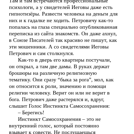
Там и там встречаются профессиональные
психологи, а у свидетелей Иеговы даже есть
гипнотизёры. Развести человека на деньги для
них и к гадалке не ходить. Петровичу как-то
попалась на глаза специально опубликованная
переписка из сайта знакомств. Он даже ахнул,
в Союзе Писателей так красиво не пишут, как
эти мошенники. А со свидетелями Иеговы
Петрович и сам столкнулся.
Как-то в дверь его квартиры постучали,
он открыл, а там две дамы. В руках держат
брошюры на различную религиозную
тематику. Они сразу “быка за рога”, мол, как
он относится к роли, значению и помощи
религии человеку. Верит он или не верит в
бога. Петрович даже растерялся и, вдруг,
слышит Голос Инстинкта Самосохранения:
– Берегись!
Инстинкт Самосохранения – это не
внутренний голос, который постоянно
взывает к совести. Не послушаешься