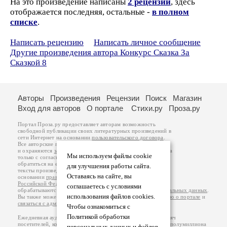
На это произведение написаны
2 рецензии
, здесь
отображается последняя, остальные -
в полном
списке
.
Написать рецензию
Написать личное сообщение
Другие произведения автора Конкурс Сказка За
Сказкой 8
Авторы
Произведения
Рецензии
Поиск
Магазин
Вход для авторов
О портале
Стихи.ру
Проза.ру
Портал Проза.ру предоставляет авторам возможность
свободной публикации своих литературных произведений в
сети Интернет на основании
пользовательского договора
.
Все авторские права на произведения принадлежат авторам
и охраняются
законом
. Перепечатка произведений возможна
Мы используем файлы cookie
только с согласия его автора, к которому вы можете
обратиться на его авторской странице. Ответственность за
для улучшения работы сайта.
тексты произведений авторы несут самостоятельно на
Оставаясь на сайте, вы
основании
правил публикации
и
законодательства
Российской Федерации
. Данные пользователей
соглашаетесь с условиями
обрабатываются на основании
Политики обработки персональных данных
.
использования файлов cookies.
Вы также можете посмотреть более подробную
информацию о портале
и
связаться с администрацией
.
Чтобы ознакомиться с
Политикой обработки
Ежедневная аудитория портала Проза.ру – порядка 100 тысяч
посетителей, которые в общей сумме просматривают более полумиллиона