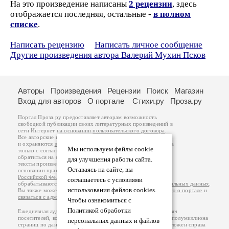
На это произведение написаны
2 рецензии
, здесь
отображается последняя, остальные -
в полном
списке
.
Написать рецензию
Написать личное сообщение
Другие произведения автора Валерий Мухин Псков
Авторы
Произведения
Рецензии
Поиск
Магазин
Вход для авторов
О портале
Стихи.ру
Проза.ру
Портал Проза.ру предоставляет авторам возможность
свободной публикации своих литературных произведений в
сети Интернет на основании
пользовательского договора
.
Все авторские права на произведения принадлежат авторам
и охраняются
законом
. Перепечатка произведений возможна
Мы используем файлы cookie
только с согласия его автора, к которому вы можете
обратиться на его авторской странице. Ответственность за
для улучшения работы сайта.
тексты произведений авторы несут самостоятельно на
Оставаясь на сайте, вы
основании
правил публикации
и
законодательства
Российской Федерации
. Данные пользователей
соглашаетесь с условиями
обрабатываются на основании
Политики обработки персональных данных
.
использования файлов cookies.
Вы также можете посмотреть более подробную
информацию о портале
и
связаться с администрацией
.
Чтобы ознакомиться с
Политикой обработки
Ежедневная аудитория портала Проза.ру – порядка 100 тысяч
посетителей, которые в общей сумме просматривают более полумиллиона
персональных данных и файлов
страниц по данным счетчика посещаемости, который расположен справа