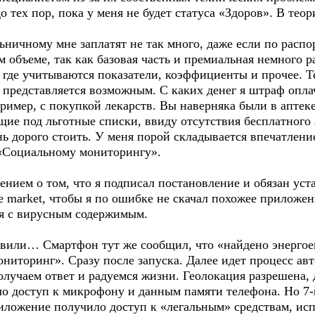
о тех пор, пока у меня не будет статуса «Здоров». В тео
ольничному мне заплатят не так много, даже если по рас
м объеме, так как базовая часть и премиальная немного р
где учитываются показатели, коэффициенты и прочее. Те
 представляется возможным. С каких денег я штраф опла
имер, с покупкой лекарств. Вы наверняка были в аптеке
щие под льготные списки, ввиду отсутствия бесплатного
ь дорого стоить. У меня порой складывается впечатление
 «Социальному мониторингу».
нием о том, что я подписал постановление и обязан уст
e market, чтобы я по ошибке не скачал похожее приложен
я с вирусным содержимым.
авили… Смартфон тут же сообщил, что «найдено энергое
ниторинг». Сразу после запуска. Далее идет процесс ав
лучаем ответ и радуемся жизни. Геолокация разрешена, 
о доступ к микрофону и данным памяти телефона. Но 7-
ложение получило доступ к «легальным» средствам, ис