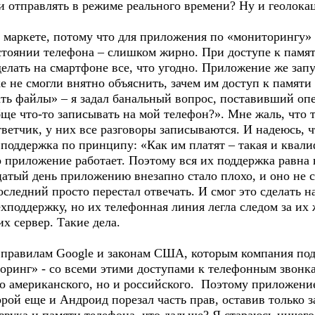
 отправлять в режиме реального времени? Ну и геолокац
 маркете, потому что для приложения по «мониторингу
стоянии телефона – слишком жирно. При доступе к памя
 делать на смартфоне все, что угодно. Приложение же за
е не смогли внятно объяснить, зачем им доступ к памяти
ь файлы» – я задал банальный вопрос, поставивший опе
е что-то записывать на мой телефон?». Мне жаль, что т
ответчик, у них все разговоры записываются. И надеюсь,
поддержка по принципу: «Как им платят – такая и квали
о приложение работает. Поэтому вся их поддержка равна
цатый день приложению внезапно стало плохо, и оно не 
следний просто перестал отвечать. И смог это сделать на
ехподдержку, но их телефонная линия легла следом за их 
их сервер. Такие дела.
о правилам Google и законам США, которым компания под
ринг» - со всеми этими доступами к телефонным звонка
ко американского, но и российского. Поэтому приложени
торой еще и Андроид порезал часть прав, оставив только 