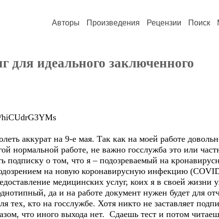
Авторы
Произведения
Рецензии
Поиск
 для идеального заключенного
.be/hiCUdrG3YMs
олеть аккурат на 9-е мая. Так как на моей работе доволь
гой нормальной работе, не важно госслужба это или част
ть подписку о том, что я – подозреваемый на кронавир
подозрением на новую коронавирусную инфекцию (COVID-
редоставление медицинских услуг, коих я в своей жизни 
однотипный, да и на работе документ нужен будет для от
ля тех, кто на госслужбе. Хотя никто не заставляет подп
зом, что иного выхода нет. Сдаешь тест и потом читаеш