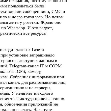
ежиме ожидания, поэтому звонки по
 ими пользоваться было
я текстовыми сообщениями, СМС и
ило и долго грузилось. Но потом
тался жить у розетки. Жрало оно
 по Whatsapp. И это радует,
практически все ресурсы
исходит такого? Газета
 при установке запрашивало
сервисов, доступе к данным в
ений. Telegram-канал IT и СОРМ
включая GPS, камеру,
йкам. Собранная информация при
вал канал, для распознавания лиц
 юрисдикцию и на серверы,
анды. У меня нет ни одного
ения трафик туда пошел активно.
ся, обновления приложений не
ормально сделать. Накануне