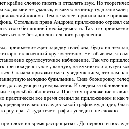
дет крайне сложно писать и отсылать звук. Но теоретиче
 кодом мне не удалось, и какую начинку туда запихали р
 приложений-клонов. Тем не менее, оригинальное прилож
ефона. Остальные права Андроид приложению отрезал сам,
ать этого без лишней необходимости. Так что приложени
зъять из нее без дополнительного разрешения.
ых, приложение жрет зарядку телефона, будто на нем за
вигатор», включенный круглосуточно. Не забываем, что 
установлено круглосуточное наблюдение. Так что пришло
ть при походе в туалет, ванную, на кухню или другую ко
ься. Сначала приходит смс с уведомлением, что нам нап
стандартную мелодию будильника. Сняв блокировку телеф
зни до следующего уведомления. И следим за обновлени
ии с просьбой обновиться. При этом приложение «зависа
но практически все время следил за приложением и как 
, предварительно отследив какой трафик куда идет, благ
то роутера. И куда течет трафик уследить не сложно.
, пришлось на время распрощаться. До первого и последн