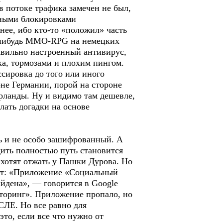
в потоке трафика замечен не был,
зными блокировками
нее, ибо кто-то «положил» часть
ое-нибудь MMO-RPG на немецких
равильно настроенный антивирус,
а, тормозами и плохим пингом.
ссировка до того или иного
не Германии, порой на стороне
ерланды. Ну и видимо там дешевле,
елать догадки на основе
ть и не особо зашифрованный. А
дить полностью путь становится
 хотят отжать у Пашки Дурова. Но
ет: «Приложение «Социальный
айдена», — говорится в Google
иторинг». Приложение пропало, но
СЛЕ. Но все равно для
то, если все что нужно от