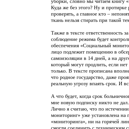
уборки, словно мы читаем книгу «
Куда же без этого? Ну и протирке
проверять, а главное кто – непоня
ткань нельзя стирать при такой т
Также в тексте ответственность з
соблюдение режима будет контрол
обеспечения «Социальный монито
лицо подлежит помещению в обсер
самоизоляции в 14 дней, а на дру
который могут продлить, если нет
только. В тексте прописана вполн
что родное государство, даже про
реальную угрозу впаять срок. И вс
А что будет, когда срок больничн
мне новую подписку никто не дал
Лично я считаю, что по истечени
мониторинг» уже установлена на г
«мониторинга», ни на горячей лин
смогли соединить с техническим 