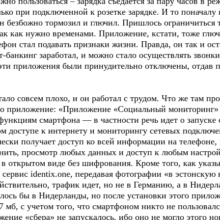
но пользоваться – зарядка съедается за пару часов в р
ько при подключенной к розетке зарядке. И то поначалу
фон безбожно тормозил и глючил. Пришлось ограничитьс
ак как нужно временами. Приложение, кстати, тоже глюч
ефон стал подавать признаки жизни. Правда, он так и ос
т-банкинг заработал, и можно стало осуществлять звонки
 эти приложения были принудительно отключены, отдав 
ло совсем плохо, и он работал с трудом. Что же там про
это приложение: «Приложение «Социальный мониторинг»
функциям смартфона — в частности речь идет о запуске 
ом доступе к интернету и мониторингу сетевых подключ
ески получает доступ ко всей информации на телефоне, 
нить, просмотр любых данных и доступ к любым настро
 в открытом виде без шифрования. Кроме того, как указы
сервис identix.one, передавая фотографии «в эстонскую
ствительно, трафик идет, но не в Германию, а в Нидерл
лось бы в Нидерланды, но после установки этого прилож
7 мб, с учетом того, что смартфоном никто не пользовал
ожение «сбера» не запускалось, ибо оно не могло этого н