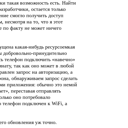
ски такая возможность есть. Найти
азработчики, остается только
ение смогло получить доступ
 несмотря на то, что я этот
е по факту не может ничего
пущена какая-нибудь ресурсоемкая
мы добровольно-принудительно
сь телефон подключить «навечно»
мнату, так как оно может в любой
равлен запрос на авторизацию, а
она, обнаруживаем запрос сделать
ями приложения: обычно это немой
ет», переставая отправлять
только оно потребовало
о телефон подключен к WiFi, а
его обновления уж точно.