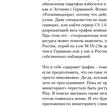
обновления смартфон взбесился и 
как и Эстония с Германией. Возм
«Роскомнадзора», потому что дейс
узлов. Даже специалистом не над
серверах, или найти сервер CS 1.
разрешающий весь трафик компьют
При этом это - стопроцентная лот
ресурса может помочь выяснить, г
России, порой на узле M IX (Эм д
чем в Германии или у нас в России
собственных наблюдений.
Что в себе содержит трафик - тож
если предположить, что он-таки 
просто невозможно. Да-да, всплы
хоть не прослушивают. Пока не 
мониторинг» перестало быть досту
Play. В поиске магазина также н
потом появилось вновь. И это буд
приложения по мониторингу слишк