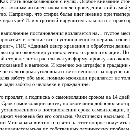
Как стать домохозяюшкой с нуля». Особое внимание стои
 рук кожным антисептиком после проведения этой самой у
тно. Например, что стирка белья идет именно при темпер
емпературе? Или я грозный нарушитель закона и стираю п
а выполнение постановления возлагается на… пустое мест
ироваться в течение всего установленного периода изо
ринг», ГИС «Единый центр хранения и обработки данны
ватор до окончания установленного срока изоляции. Но
гой стороне листа расплывчатую формулировку «до оконч
 показаний к выписке. И конечно же штрафы в градации от
е не иллюзорная уголовная ответственность за нарушени
являя заботу обо мне, помимо изоляции предлагает не то
е ради заботы о человеке и гражданине.
ого продлят, а подписка о самоизоляции сроком на 14 дне
. Срок самоизоляции истек, но окончания добровольно-п
и установленного в постановлении срока самоизоляции,
аджет человека без его согласия. Фактически насильно. 
ии Минздрава внятного ответа на этот вопрос получить не
специалистом из-за их собственных технических пробле