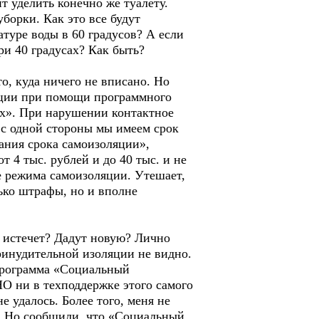
т уделить конечно же туалету.
борки. Как это все будут
атуре воды в 60 градусов? А если
ри 40 градусах? Как быть?
о, куда ничего не вписано. Но
ляции при помощи программного
х». При нарушении контактное
 с одной стороны мы имеем срок
ания срока самоизоляции»,
 4 тыс. рублей и до 40 тыс. и не
е режима самоизоляции. Утешает,
лько штрафы, но и вполне
й истечет? Дадут новую? Лично
ринудительной изоляции не видно.
 программа «Социальный
НО ни в техподдержке этого самого
 удалось. Более того, меня не
м. Но сообщили, что «Социальный