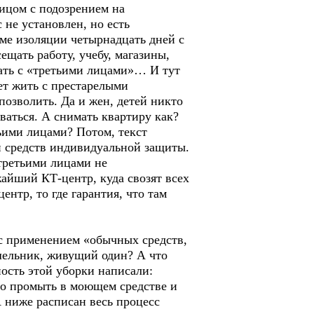
лицом с подозрением на
не установлен, но есть
име изоляции четырнадцать дней с
щать работу, учебу, магазины,
вать с «третьими лицами»… И тут
ет жить с престарелыми
 позволить. Да и жен, детей никто
ваться. А снимать квартиру как?
тьими лицами? Потом, текст
и средств индивидуальной защиты.
 третьими лицами не
айший КТ-центр, куда свозят всех
нтр, то где гарантия, что там
 с применением «обычных средств,
шельник, живущий один? А что
ность этой уборки написали:
но промыть в моющем средстве и
А ниже расписан весь процесс