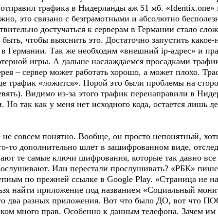
отправил трафика в Нидерланды аж 51 мб. «Identix.one» 
ожно, это связано с безграмотными и абсолютно бесполе
твительно достучаться к серверам в Германии стало слож
о быть, чтобы выяснить это. Достаточно запустить как
6 в Германии. Так же необходим «внешний ip-адрес» и п
ерной игры. А дальше наслаждаемся просадками трафик
ерея – сервер может работать хорошо, а может плохо. Тра
де трафик «ложится». Порой это были проблемы на сторо
евять). Видимо из-за этого трафик перенаправили в Нид
. Но так как у меня нет исходного кода, остается лишь д
е не совсем понятно. Вообще, он просто непонятный, хо
что-то дополнительно шлет в зашифрованном виде, отсле
вают те самые ключи шифрования, которые так давно все
прослушивают. Или перестали прослушивать? «РБК» пиш
пным по прежней ссылке в Google Play. «Страница не н
ельзя найти приложение под названием «Социальный мон
то два разных приложения. Вот что было ДО, вот что ПО
ом много прав. Особенно к данным телефона. Зачем им э