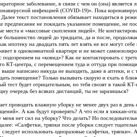
ираторное заболевание, в связи с чем он (она) является 
ронавирусной инфекцией (COVID-19)». Пока коронавирус 
. Далее текст постановления обязывает находиться в реж
е предписание не покидать указанное помещение, не посе
ые места и «массовые скопления людей». Не контактиро
е большинство людей до тридцати, да и после, продолжа
как ипотеку на двадцать пять лет взять не все могут себе
 живет в однокомнатной квартире и не может самоизолиро
 с подозрением на «ковид»? Как не контактировать с тре
го КТ-центра, с перемещением туда и оттуда при помощ
 выше написано никуда не выходить, даже в аптеки, и с
дать помещение? Только вызывать скорую и ехать в ближ
 тест будет отрицательным, но тебя свозят в такой КТ-це
одну очередь без всяких дистанций, ты не заразишься?
ает проводить влажную уборку не менее двух раз в день
щений». А как будут проверять? А что если я хиккан-от
 у меня нет сил на уборку? Что делать? Но последователь
далее: «Салфетки, тряпки после уборки следует тщатель
 следует использовать одноразовые салфетки, тряпки». 