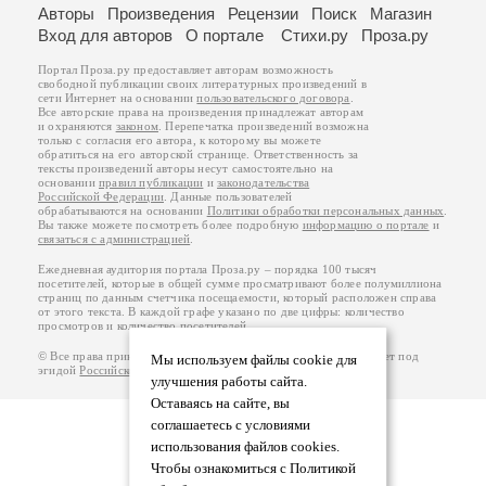
Авторы
Произведения
Рецензии
Поиск
Магазин
Вход для авторов
О портале
Стихи.ру
Проза.ру
Портал Проза.ру предоставляет авторам возможность
свободной публикации своих литературных произведений в
сети Интернет на основании
пользовательского договора
.
Все авторские права на произведения принадлежат авторам
и охраняются
законом
. Перепечатка произведений возможна
только с согласия его автора, к которому вы можете
обратиться на его авторской странице. Ответственность за
тексты произведений авторы несут самостоятельно на
основании
правил публикации
и
законодательства
Российской Федерации
. Данные пользователей
обрабатываются на основании
Политики обработки персональных данных
.
Вы также можете посмотреть более подробную
информацию о портале
и
связаться с администрацией
.
Ежедневная аудитория портала Проза.ру – порядка 100 тысяч
посетителей, которые в общей сумме просматривают более полумиллиона
страниц по данным счетчика посещаемости, который расположен справа
от этого текста. В каждой графе указано по две цифры: количество
просмотров и количество посетителей.
© Все права принадлежат авторам, 2000-2026. Портал работает под
Мы используем файлы cookie для
эгидой
Российского союза писателей
.
18+
улучшения работы сайта.
Оставаясь на сайте, вы
соглашаетесь с условиями
использования файлов cookies.
Чтобы ознакомиться с Политикой