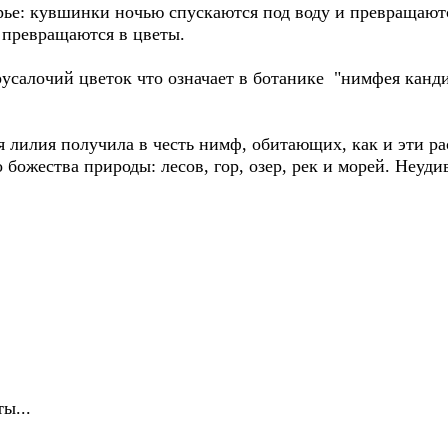
рье: кувшинки ночью спускаются под воду и превращаютс
 превращаются в цветы.
усалочий цветок что означает в ботанике "нимфея канди
 лилия получила в честь нимф, обитающих, как и эти рас
 божества природы: лесов, гор, озер, рек и морей. Неуди
ки,
ты,
ки,
ты...
ловку
веты,
ку,
улась ты...