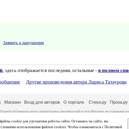
Заявить о нарушении
ий
, здесь отображается последняя, остальные -
в полном спи
сообщение
Другие произведения автора Лариса Татаурова
к
Магазин
Вход для авторов
О портале
Стихи.ру
Проза.ру
ободной публикации своих литературных произведений в сети Интернет на основании
по
ся
законом
. Перепечатка произведений возможна только с согласия его автора, к котором
ры несут самостоятельно на основании
правил публикации
и
законодательства Российско
айлы cookie для улучшения работы сайта. Оставаясь на сайте, вы
ональных данных
. Вы также можете посмотреть более подробную
информацию о портал
условиями использования файлов cookies. Чтобы ознакомиться с Политикой