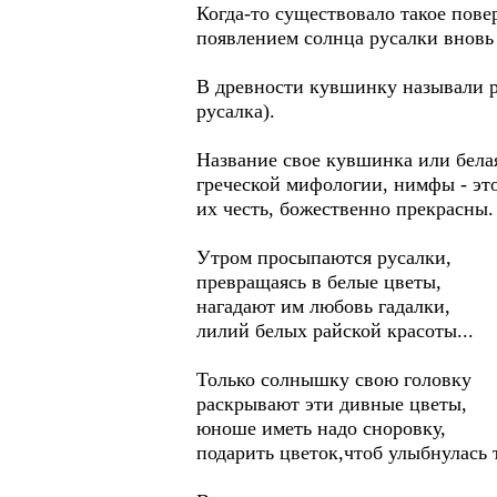
Когда-то существовало такое пове
появлением солнца русалки вновь
В древности кувшинку называли р
русалка).
Название свое кувшинка или белая
греческой мифологии, нимфы - это
их честь, божественно прекрасны.
Утром просыпаются русал
превращаясь в белые цве
нагадают им любовь гадал
лилий белых райской красо
Только солнышку свою го
раскрывают эти дивные ц
юноше иметь надо сноров
подарить цветок,чтоб улыбн