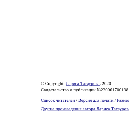
© Copyright:
Лариса Татаурова
, 2020
Свидетельство о публикации №22006170013
Список читателей
/
Версия для печати
/
Разме
Другие произведения автора Лариса Татауров