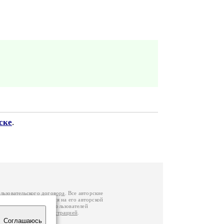
ске
.
льзовательского договора
. Все авторские
у вы можете обратиться на его авторской
й Федерации
. Данные пользователей
е
и
связаться с администрацией
.
Соглашаюсь