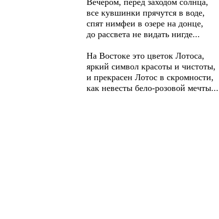
Вечером, перед заходом со
все кувшинки прячутся в 
спят нимфеи в озере на до
до рассвета не видать нигд
На Востоке это цветок Ло
яркий символ красоты и ч
и прекрасен Лотос в скром
как невесты бело-розовой мечты...