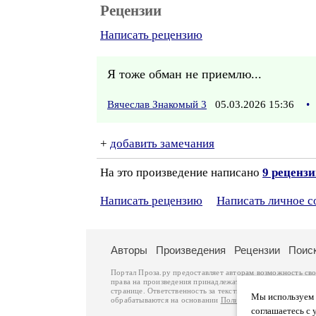
Рецензии
Написать рецензию
Я тоже обман не приемлю...
Вячеслав Знакомый 3
05.03.2026 15:36
•
+
добавить замечания
На это произведение написано
9 реценз
Написать рецензию
Написать личное 
Авторы
Произведения
Рецензии
Поис
Портал Проза.ру предоставляет авторам возможность св
права на произведения принадлежат авторам и охраняют
странице. Ответственность за тексты произведений авто
Мы используем ф
обрабатываются на основании
Политики обработки перс
соглашаетесь с 