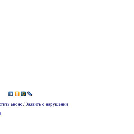
8
стить анонс
/
Заявить о нарушении
а