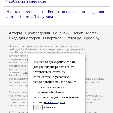
+
добавить замечания
Написать рецензию
Рецензии на все произведения
автора Лариса Татаурова
Авторы
Произведения
Рецензии
Поиск
Магазин
Вход для авторов
О портале
Стихи.ру
Проза.ру
Портал Проза.ру предоставляет авторам возможность
свободной публикации своих литературных произведений в
сети Интернет на основании
пользовательского договора
.
Все авторские права на произведения принадлежат авторам
и охраняются
законом
. Перепечатка произведений возможна
Мы используем файлы cookie
только с согласия его автора, к которому вы можете
обратиться на его авторской странице. Ответственность за
для улучшения работы сайта.
тексты произведений авторы несут самостоятельно на
Оставаясь на сайте, вы
основании
правил публикации
и
законодательства
Российской Федерации
. Данные пользователей
соглашаетесь с условиями
обрабатываются на основании
Политики обработки персональных данных
.
использования файлов cookies.
Вы также можете посмотреть более подробную
информацию о портале
и
связаться с администрацией
.
Чтобы ознакомиться с
Политикой обработки
Ежедневная аудитория портала Проза.ру – порядка 100 тысяч
посетителей, которые в общей сумме просматривают более полумиллиона
персональных данных и файлов
страниц по данным счетчика посещаемости, который расположен справа
cookie,
нажмите здесь
.
от этого текста. В каждой графе указано по две цифры: количество
просмотров и количество посетителей.
Соглашаюсь
© Все права принадлежат авторам, 2000-2026. Портал работает под