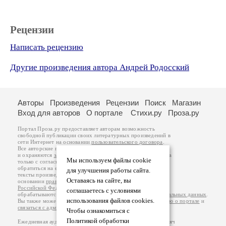
Рецензии
Написать рецензию
Другие произведения автора Андрей Родосский
Авторы
Произведения
Рецензии
Поиск
Магазин
Вход для авторов
О портале
Стихи.ру
Проза.ру
Портал Проза.ру предоставляет авторам возможность
свободной публикации своих литературных произведений в
сети Интернет на основании
пользовательского договора
.
Все авторские права на произведения принадлежат авторам
и охраняются
законом
. Перепечатка произведений возможна
Мы используем файлы cookie
только с согласия его автора, к которому вы можете
обратиться на его авторской странице. Ответственность за
для улучшения работы сайта.
тексты произведений авторы несут самостоятельно на
Оставаясь на сайте, вы
основании
правил публикации
и
законодательства
Российской Федерации
. Данные пользователей
соглашаетесь с условиями
обрабатываются на основании
Политики обработки персональных данных
.
использования файлов cookies.
Вы также можете посмотреть более подробную
информацию о портале
и
связаться с администрацией
.
Чтобы ознакомиться с
Политикой обработки
Ежедневная аудитория портала Проза.ру – порядка 100 тысяч