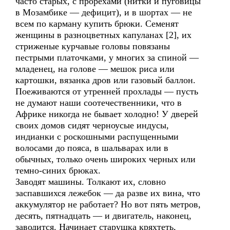
часто старых, с прорехами (нитки и пуговицы
в Мозамбике — дефицит), и в шортах — не
всем по карману купить брюки. Семенят
женщины в разноцветных капуланах [2], их
стриженые курчавые головы повязаны
пестрыми платочками, у многих за спиной —
младенец, на голове — мешок риса или
картошки, вязанка дров или газовый баллон.
Поеживаются от утренней прохлады — пусть
не думают наши соотечественники, что в
Африке никогда не бывает холодно! У дверей
своих домов сидят черноусые индусы,
индианки с роскошными распущенными
волосами до пояса, в шальварах или в
обычных, только очень широких черных или
темно-синих брюках.
Заводят машины. Толкают их, словно
заспавшихся лежебок — да разве их вина, что
аккумулятор не работает? Но вот пять метров,
десять, пятнадцать — и двигатель, наконец,
заводится. Начинает старушка кряхтеть,