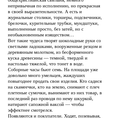
общехристианская святыня, немного
непривычная по исполнению, но прекрасная
в своей выразитенльности. А есть и
журнальные столики, торшеры, подсвечники,
брелочки, курительные трубки, мундштуки,
выполненные просто, без затей, но с
необыкновенным изяществом…
Вот такие чудеса творят шоколадные руки со
светлыми ладошками, вооруженные резцом и
деревянным молотком, из бесформенного
куска древесины — темной, твердой и
настолько тяжелой, что тонет в воде.
Соборные часы бьют семь. На площади уже
довольно много умельцев, жаждуших
повыгоднее продать свои изделия. Кто садися
на скамеечки, кто на землю, снимают с плеч
плетеные сумочки, вынимают из них товар, в
последний раз проводя по нему шкуркой,
натирают сапожной ваксой — чтобы
эффектнее смотрелся.
Появляются и покупатели. Ходят, позевывая,