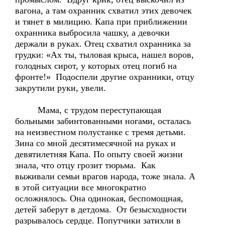
вагона, а там охранник схватил этих девочек
и тянет в милицию. Капа при приближении
охранника выбросила чашку, а девочки
держали в руках. Отец схватил охранника за
грудки: «Ах ты, тыловая крыса, нашел воров,
голодных сирот, у которых отец погиб на
фронте!» Подоспели другие охранники, отцу
закрутили руки, увели.
Мама, с трудом переступающая
больными забинтованными ногами, осталась
на неизвестном полустанке с тремя детьми.
Зина со мной десятимесячной на руках и
девятилетняя Капа. По опыту своей жизни
знала, что отцу грозит тюрьма. Как
выживали семьи врагов народа, тоже знала. А
в этой ситуации все многократно
осложнялось. Она одинокая, беспомощная,
детей заберут в детдома. От безысходности
разрывалось сердце. Попутчики затихли в