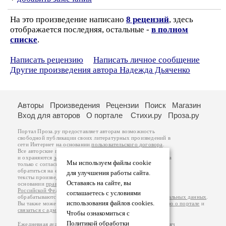
На это произведение написано
8 рецензий
, здесь
отображается последняя, остальные -
в полном
списке
.
Написать рецензию
Написать личное сообщение
Другие произведения автора Надежда Дьяченко
Авторы
Произведения
Рецензии
Поиск
Магазин
Вход для авторов
О портале
Стихи.ру
Проза.ру
Портал Проза.ру предоставляет авторам возможность
свободной публикации своих литературных произведений в
сети Интернет на основании
пользовательского договора
.
Все авторские права на произведения принадлежат авторам
и охраняются
законом
. Перепечатка произведений возможна
Мы используем файлы cookie
только с согласия его автора, к которому вы можете
обратиться на его авторской странице. Ответственность за
для улучшения работы сайта.
тексты произведений авторы несут самостоятельно на
Оставаясь на сайте, вы
основании
правил публикации
и
законодательства
Российской Федерации
. Данные пользователей
соглашаетесь с условиями
обрабатываются на основании
Политики обработки персональных данных
.
использования файлов cookies.
Вы также можете посмотреть более подробную
информацию о портале
и
связаться с администрацией
.
Чтобы ознакомиться с
Политикой обработки
Ежедневная аудитория портала Проза.ру – порядка 100 тысяч