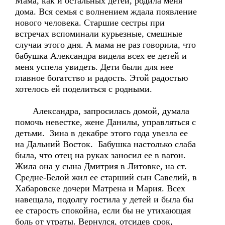
Мама, как и остальных детей, родила меня
дома. Вся семья с волнением ждала появление
нового человека. Старшие сестры при
встречах вспоминали курьезные, смешные
случаи этого дня. А мама не раз говорила, что
бабушка Александра видела всех ее детей и
меня успела увидеть. Дети были для нее
главное богатство и радость. Этой радостью
хотелось ей поделиться с родными.
Александра, запросилась домой, думала
помочь невестке, жене Данилы, управляться с
детьми. Зина в декабре этого года увезла ее
на Дальний Восток. Бабушка настолько слаба
была, что отец на руках заносил ее в вагон.
Жила она у сына Дмитрия в Литовке, на ст.
Средне-Белой жил ее старший сын Савелий, в
Хабаровске дочери Матрена и Мария. Всех
навещала, подолгу гостила у детей и была бы
ее старость спокойна, если бы не утихающая
боль от утраты. Вернулся, отсидев срок,