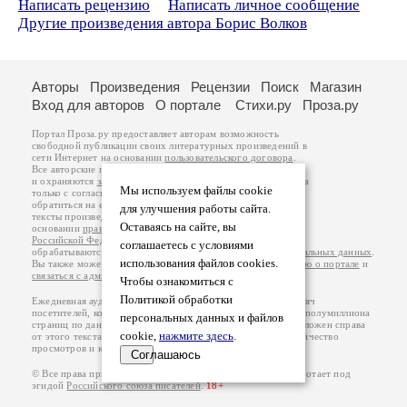
Написать рецензию
Написать личное сообщение
Другие произведения автора Борис Волков
Авторы
Произведения
Рецензии
Поиск
Магазин
Вход для авторов
О портале
Стихи.ру
Проза.ру
Портал Проза.ру предоставляет авторам возможность
свободной публикации своих литературных произведений в
сети Интернет на основании
пользовательского договора
.
Все авторские права на произведения принадлежат авторам
и охраняются
законом
. Перепечатка произведений возможна
Мы используем файлы cookie
только с согласия его автора, к которому вы можете
обратиться на его авторской странице. Ответственность за
для улучшения работы сайта.
тексты произведений авторы несут самостоятельно на
Оставаясь на сайте, вы
основании
правил публикации
и
законодательства
Российской Федерации
. Данные пользователей
соглашаетесь с условиями
обрабатываются на основании
Политики обработки персональных данных
.
использования файлов cookies.
Вы также можете посмотреть более подробную
информацию о портале
и
связаться с администрацией
.
Чтобы ознакомиться с
Политикой обработки
Ежедневная аудитория портала Проза.ру – порядка 100 тысяч
посетителей, которые в общей сумме просматривают более полумиллиона
персональных данных и файлов
страниц по данным счетчика посещаемости, который расположен справа
cookie,
нажмите здесь
.
от этого текста. В каждой графе указано по две цифры: количество
просмотров и количество посетителей.
Соглашаюсь
© Все права принадлежат авторам, 2000-2026. Портал работает под
эгидой
Российского союза писателей
.
18+