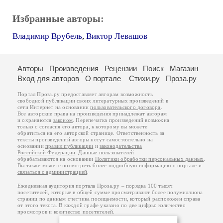
Избранные авторы:
Владимир Врубель
,
Виктор Левашов
Авторы
Произведения
Рецензии
Поиск
Магазин
Вход для авторов
О портале
Стихи.ру
Проза.ру
Портал Проза.ру предоставляет авторам возможность
свободной публикации своих литературных произведений в
сети Интернет на основании
пользовательского договора
.
Все авторские права на произведения принадлежат авторам
и охраняются
законом
. Перепечатка произведений возможна
только с согласия его автора, к которому вы можете
обратиться на его авторской странице. Ответственность за
тексты произведений авторы несут самостоятельно на
основании
правил публикации
и
законодательства
Российской Федерации
. Данные пользователей
обрабатываются на основании
Политики обработки персональных данных
.
Вы также можете посмотреть более подробную
информацию о портале
и
связаться с администрацией
.
Ежедневная аудитория портала Проза.ру – порядка 100 тысяч
посетителей, которые в общей сумме просматривают более полумиллиона
страниц по данным счетчика посещаемости, который расположен справа
от этого текста. В каждой графе указано по две цифры: количество
просмотров и количество посетителей.