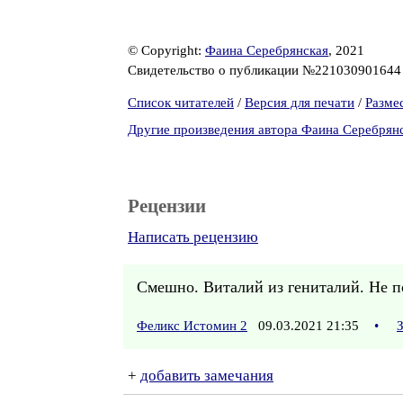
© Copyright:
Фаина Серебрянская
, 2021
Свидетельство о публикации №22103090164
Список читателей
/
Версия для печати
/
Разме
Другие произведения автора Фаина Серебрян
Рецензии
Написать рецензию
Смешно. Виталий из гениталий. Не п
Феликс Истомин 2
09.03.2021 21:35
•
+
добавить замечания