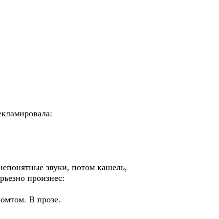
екламировала:
 непонятные звуки, потом кашель,
рьезно произнес:
ромтом. В прозе.