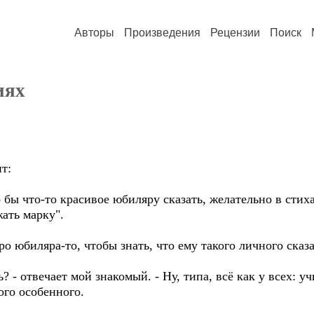
Авторы
Произведения
Рецензии
Поиск
иях
т:
о бы что-то красивое юбиляру сказать, желательно в стих
жать марку".
про юбиляра-то, чтобы знать, что ему такого личного сказ
ть? - отвечает мой знакомый. - Ну, типа, всё как у всех: у
кого особенного.