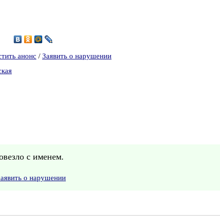
4
стить анонс
/
Заявить о нарушении
ская
овезло с именем.
Заявить о нарушении