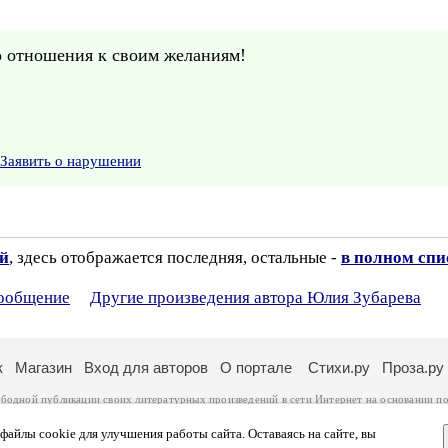
о отношения к своим желаниям!
Заявить о нарушении
ий
, здесь отображается последняя, остальные -
в полном спи
сообщение
Другие произведения автора Юлия Зубарева
к
Магазин
Вход для авторов
О портале
Стихи.ру
Проза.ру
ободной публикации своих литературных произведений в сети Интернет на основании
по
ся
законом
. Перепечатка произведений возможна только с согласия его автора, к котором
ры несут самостоятельно на основании
правил публикации
и
законодательства Российско
айлы cookie для улучшения работы сайта. Оставаясь на сайте, вы
ональных данных
. Вы также можете посмотреть более подробную
информацию о портал