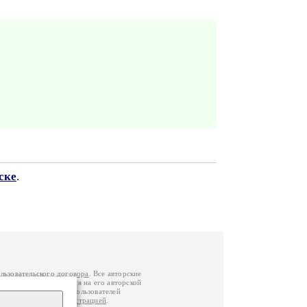
ске
.
льзовательского договора
. Все авторские
у вы можете обратиться на его авторской
й Федерации
. Данные пользователей
е
и
связаться с администрацией
.