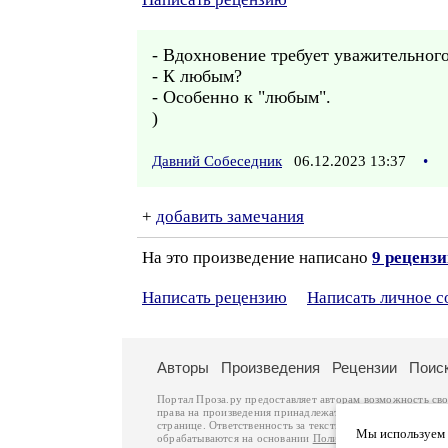
- Вдохновение требует уважительног
- К любым?
- Особенно к "любым".
)
Давний Собеседник
06.12.2023 13:37
•
+
добавить замечания
На это произведение написано
9 реценз
Написать рецензию
Написать личное 
Авторы
Произведения
Рецензии
Поис
Портал Проза.ру предоставляет авторам возможность св
права на произведения принадлежат авторам и охраняют
странице. Ответственность за тексты произведений авто
Мы используем ф
обрабатываются на основании
Политики обработки перс