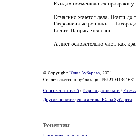
Ехидно посмеиваются призраки у
Отчаянно хочется дела. Почти до 
Разрозненные реплики... Лихорадк
Болит. Напрягается слог.
А лист основательно чист, как кр
© Copyright:
Юлия Зубарева
, 2021
Свидетельство о публикации №22104130168
Список читателей
/
Версия для печати
/
Разме
Другие произведения автора Юлия Зубарева
Рецензии
Написать рецензию