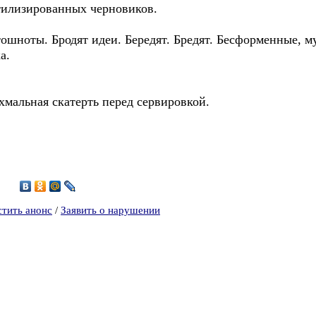
тилизированных черновиков.
тошноты. Бродят идеи. Бередят. Бредят. Бесформенные, м
а.
ахмальная скатерть перед сервировкой.
1
стить анонс
/
Заявить о нарушении