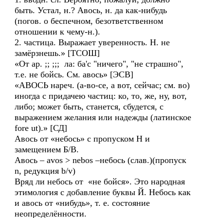
быть. Устал, н.? Авось, н. да как-нибудь
(погов. о беспечном, безответственном
отношении к чему-н.).
2. частица. Выражает уверенность. Н. не
замёрзнешь.» [ТСОШ]
«От ар. ;; ;;; ла: ба'c "ничего", "не страшно",
т.е. не бойсь. См. авось» [ЭСВ]
«АВОСЬ нареч. (а-во-се, а вот, сейчас; см. во)
иногда с придачею частиц: ко, то, же, ну, вот,
либо; может быть, станется, сбудется, с
выражением желания или надежды (латинское
fore ut).» [СД]
Авось от «небось» с пропуском Н и
замещением Б/В.
Авось – avos > nebos –небось (слав.)(пропуск
n, редукция b/v)
Вряд ли небось от «не бойся». Это народная
этимология с добавление буквы Й. Небось как
и авось от «нибудь», т. е. состояние
неопределённости.