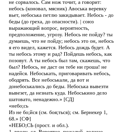
не сорвалось. Сам нож точит, а говорит:
небось (коновал, мясник) Авоська веревку
вьет, небоська петлю закидывает. Небось - до
беды (до греха, до опасности). | союз
выражающий вопрос, вероятность,
предположение, угрозу. Небось не пойду? ты
думаешь, что не пойду; небось это он, небось
я его видел, кажется. Небось дождь будет. А
ты небось этому и рад? Пойдешь небось, как
позовут. А ты небось был там, скажешь, что
был? Небось, не даст он тебе ни гроша! не
надейся. Небоськать, приговаривать небось,
ободрять. Все небоськали, да вот и
донебоськались до беды. Небоська вывезти
вывезет, да незнать куда. Небоськино дело
шатовато, ненадежно.» [СД]
«небо;сь
Из не бо;йся (см. боя;ться); см. Бернекер 1,
68.» [СФ]
«НЕБО;СЬ (прост. и обл.).
1. вводн. сл. Вероятно, пожалуй, должно