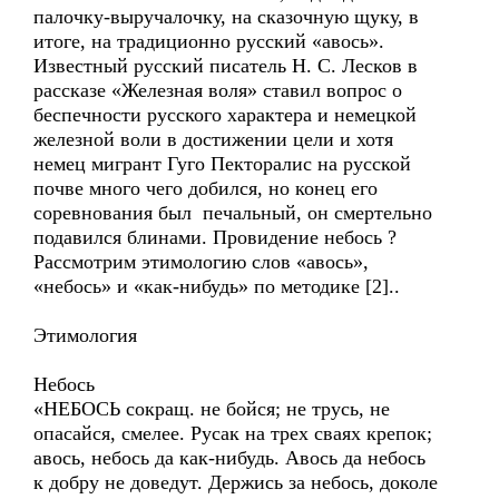
палочку-выручалочку, на сказочную щуку, в
итоге, на традиционно русский «авось».
Известный русский писатель Н. С. Лесков в
рассказе «Железная воля» ставил вопрос о
беспечности русского характера и немецкой
железной воли в достижении цели и хотя
немец мигрант Гуго Пекторалис на русской
почве много чего добился, но конец его
соревнования был печальный, он смертельно
подавился блинами. Провидение небось ?
Рассмотрим этимологию слов «авось»,
«небось» и «как-нибудь» по методике [2]..
Этимология
Небось
«НЕБОСЬ сокращ. не бойся; не трусь, не
опасайся, смелее. Русак на трех сваях крепок;
авось, небось да как-нибудь. Авось да небось
к добру не доведут. Держись за небось, доколе