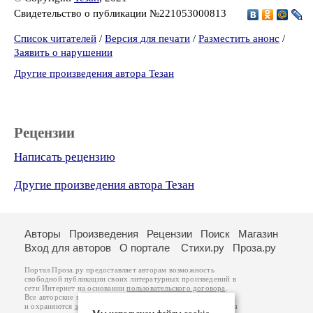
Свидетельство о публикации №221053000813
Список читателей
/
Версия для печати
/
Разместить анонс
/
Заявить о нарушении
Другие произведения автора Тезан
Рецензии
Написать рецензию
Другие произведения автора Тезан
Авторы
Произведения
Рецензии
Поиск
Магазин
Вход для авторов
О портале
Стихи.ру
Проза.ру
Портал Проза.ру предоставляет авторам возможность
свободной публикации своих литературных произведений в
сети Интернет на основании
пользовательского договора
.
Все авторские права на произведения принадлежат авторам
и охраняются
законом
. Перепечатка произведений возможна