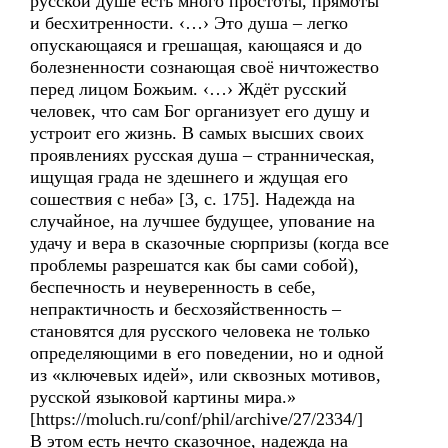
русской душе есть много простоты, прямоты
и бесхитренности. ‹…› Это душа – легко
опускающаяся и грешащая, кающаяся и до
болезненности сознающая своё ничтожество
перед лицом Божьим. ‹…› Ждёт русский
человек, что сам Бог организует его душу и
устроит его жизнь. В самых высших своих
проявлениях русская душа – странническая,
ищущая града не здешнего и ждущая его
сошествия с неба» [3, с. 175]. Надежда на
случайное, на лучшее будущее, упование на
удачу и вера в сказочные сюрпризы (когда все
проблемы разрешатся как бы сами собой),
беспечность и неуверенность в себе,
непрактичность и бесхозяйственность –
становятся для русского человека не только
определяющими в его поведении, но и одной
из «ключевых идей», или сквозных мотивов,
русской языковой картины мира.»
[https://moluch.ru/conf/phil/archive/27/2334/]
В этом есть нечто сказочное, надежда на