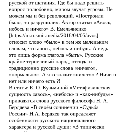
русской от шатания. Где бы надо решить
вопрос полюбовно, миром звучат угрозы. Не
можем мы и без революций. «Построили
было, но разрушили». Автор статьи «Авось,
небось и ничего» В. Емельяненко
[https://m.rusmir.media/2018/04/05/avos]
относит слово «было» к тем же маленьким
словам, что авось, небось и нибудь. А ведь
это лишь форма глагола «быть». Русские
крайне терпеливый народ, отсюда и
традиционно русские слова «ничего»,
«нормально». А что значит «ничего» ? Ничего
нет или ничего есть ?!
В статье Е. О. Кузьминой «Метафизическая
сущность «авось», «небось» и «как-нибудь»»
приводятся слова русского философа Н. А.
Бердяева «В своём сочинении «Судьба
России» Н.А. Бердяев так определяет
особенности русского национального
характера и русской души: «В типически