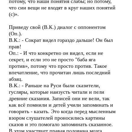
потому, что наши понятия слабы; но потому,
что сии вещи не входят в круг наших понятий
(с)».
Приведу свой (В.К.) диалог с оппонентом
(Оп.).
В.К.: - Сократ видел гораздо дальше! Он был
прав!
Оп.: - И что конкретно он видел, если не
секрет, и если это не просто "баба яга
против», потому что просто против. Такое
впечатление, что прочитан лишь последний
абзац.
В.К.: - Раньше на Руси были сказители,
гусляры, которые наизусть читали и пели
древние сказания. Записей они не вели, так
как всё помнили и детей учили запоминать и
говорить - казать. Это когда перед мысленным
взором слушателей проносились картины
сказов и это помогало запоминать сказанное.
В этом участвует правая половина мозга,