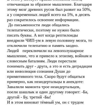
отвечающая за образное мышление. Благодаря
этому мозг древних русов был развит на 50%,
а у современных людей всего на 5%, в десять
раз сократилось освоение информации.
До письменности люди общались
телепатически, поэтому не нужно было
писать буквы. А вот когда рептилоиды
внедрили ЧИП-ум в левую половину мозга, то
отключили телепатию и память заодно.
Людей переключили на левополушарное
мышление, что и привело к эгоизму, войнам и
словесным баталиям. Люди перестали
понимать друг - друга, а это и есть деградация
или инволюция сознания Души до
примитивного тела. Скоро будут общаться
примерно, как неандертальцы в анекдоте:
Завалили мамонта трое неандертальцев,
поели шашлык и один другому говорит: -Ба,
другой - Бу, третий -Бы!
И в этом виноват тёмный ум, он с трудом