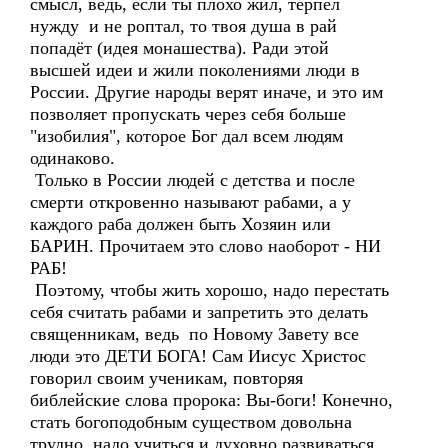
смысл, ведь, если ты плохо жил, терпел
нужду и не роптал, то твоя душа в рай
попадёт (идея монашества). Ради этой
высшей идеи и жили поколениями люди в
России. Другие народы верят иначе, и это им
позволяет пропускать через себя больше
"изобилия", которое Бог дал всем людям
одинаково.
Только в России людей с детства и после
смерти откровенно называют рабами, а у
каждого раба должен быть Хозяин или
БАРИН. Прочитаем это слово наоборот - НИ
РАБ!
Поэтому, чтобы жить хорошо, надо перестать
себя считать рабами и запретить это делать
священникам, ведь по Новому Завету все
люди это ДЕТИ БОГА! Сам Иисус Христос
говорил своим ученикам, повторяя
библейские слова пророка: Вы-боги! Конечно,
стать богоподобным существом довольна
трудно, надо учиться и духовно развиваться,