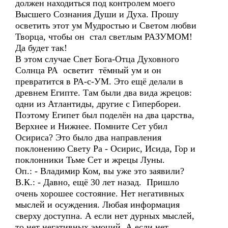
должен находиться под контролем моего
Высшего Сознания Души и Духа. Прошу
осветить этот ум Мудростью и Светом любви
Творца, чтобы он стал светлым РАЗУМОМ!
Да будет так!
В этом случае Свет Бога-Отца Духовного
Солнца РА осветит тёмный ум и он
превратится в РА-с-УМ. Это ещё делали в
древнем Египте. Там были два вида жрецов:
одни из Атлантиды, другие с Гипербореи.
Поэтому Египет был поделён на два царства,
Верхнее и Нижнее. Помните Сет убил
Осириса? Это было два направления
поклонению Свету Ра - Осирис, Исида, Гор и
поклонники Тьме Сет и жрецы Луны.
Оп.: - Владимир Ком, вы уже это заявили?
В.К.: - Давно, ещё 30 лет назад. Пришло
очень хорошее состояние. Нет негативных
мыслей и осуждения. Любая информация
сверху доступна. А если нет дурных мыслей,
то нет негативных эмоций. А если нет