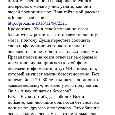
ними мысленно не разговаривают. Много
интересного можно у них узнать, как они
людей воспринимают. Почитайте мой рассказ
«Диалог с собакой»
http://proza.ru/2016/12/04/2321
Кроме того, Ум в левой половине мозга
блокирует «третий глаз» и правую половину
мозга, поэтому Душа перестаёт сообщать
свою информацию из тонкого плана, и
человек начинает общаться только словами.
Правая половина мозга отвечает за образы и
интуицию, душа привыкла к этой форме
передачи информации, а тут ЧИП внедрили,
который внушает мысли безостановочно. Вот
почему йоги 20 -30 лет пытаются остановить
«мыслемешалку», но мало у кого получается.
Оп.: - А как общаться без слов?
В.К.: -Вы кого-нибудь любили? Вот и
поймёте, как любящие общаются без слов, но
понимают другого с полуслова. Это общение
через сердце, а через мозг это не только слова,