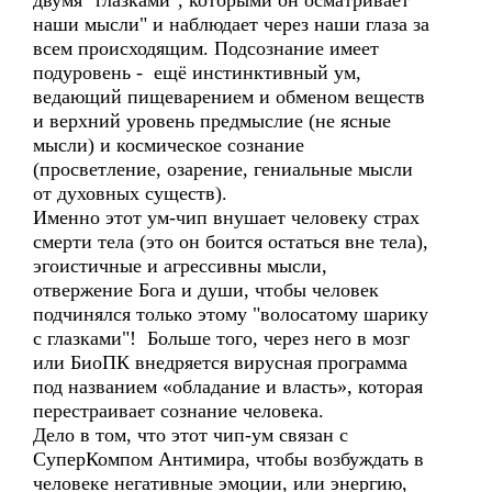
двумя "глазками", которыми он осматривает
наши мысли" и наблюдает через наши глаза за
всем происходящим. Подсознание имеет
подуровень - ещё инстинктивный ум,
ведающий пищеварением и обменом веществ
и верхний уровень предмыслие (не ясные
мысли) и космическое сознание
(просветление, озарение, гениальные мысли
от духовных существ).
Именно этот ум-чип внушает человеку страх
смерти тела (это он боится остаться вне тела),
эгоистичные и агрессивны мысли,
отвержение Бога и души, чтобы человек
подчинялся только этому "волосатому шарику
с глазками"! Больше того, через него в мозг
или БиоПК внедряется вирусная программа
под названием «обладание и власть», которая
перестраивает сознание человека.
Дело в том, что этот чип-ум связан с
СуперКомпом Антимира, чтобы возбуждать в
человеке негативные эмоции, или энергию,