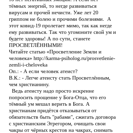
тёмных энергий, то негде развиваться
вирусам и прочей нечисти. Уже лет 20
гриппом не болею и прочими болезнями. А
этот ковид-19 пролетает мимо, так как негде
ему развиваться. Так что угомоните свой ум и
будете здоровы! А по сути, станете
ПРОСВЕТЛЁННЫМИ!
Читайте статью «Просветление Земли и
человека» http://karma-psiholog.ru/prosvetlenie-
zemli-i-cheloveka
Оп.: - А если человек атеист?
В.К.: - Легче атеисту стать Просветлённым,
чем христианину.
Ведь атеисту надо просто искренне
попросить прощение у Бога-Отца, что его
тёмный ум мешал верить в Бога. А
христианам придётся отказываться от
обязательств быть "рабами", сжигать договора
с христианским Эгрегором, очищать свои
чакры от чёрных крестов на чакрах, снимать