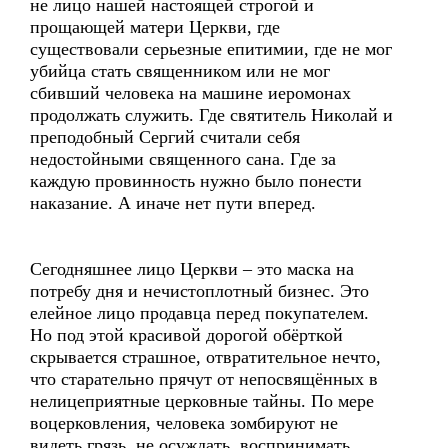
не лицо нашей настоящей строгой и
прощающей матери Церкви, где
существовали серьезные епитимии, где не мог
убийца стать священником или не мог
сбивший человека на машине иеромонах
продолжать служить. Где святитель Николай и
преподобный Сергий считали себя
недостойными священного сана. Где за
каждую провинность нужно было понести
наказание. А иначе нет пути вперед.
Сегодняшнее лицо Церкви – это маска на
потребу дня и нечистоплотный бизнес. Это
елейное лицо продавца перед покупателем.
Но под этой красивой дорогой обёрткой
скрывается страшное, отвратительное нечто,
что старательно прячут от непосвящённых в
нелицеприятные церковные тайны. По мере
воцерковления, человека зомбируют не
видеть грязь, не осуждать, воспринимать