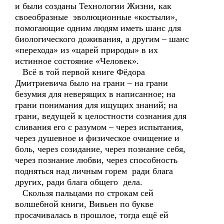
и были созданы Технологии Жизни, как
своеобразные эволюционные «костыли»,
помогающие одним людям иметь шанс для
биологического доживания, а другим – шанс
«перехода» из «царей природы» в их
истинное состояние «Человек».
Всё в той первой книге Фёдора
Дмитриевича было на грани – на грани
безумия для неверящих в написанное; на
грани понимания для ищущих знаний; на
грани, ведущей к целостности сознания для
сливания его с разумом – через испытания,
через душевное и физическое очищение и
боль, через созидание, через познание себя,
через познание любви, через способность
подняться над личным горем ради блага
других, ради блага общего дела.
Скользя пальцами по строкам сей
волшебной книги, Вивьен по букве
просачивалась в прошлое, тогда ещё ей