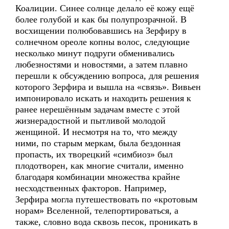
Коалиции. Синее солнце делало её кожу ещё
более голубой и как бы полупрозрачной. В
восхищении полюбовавшись на Зерфиру в
солнечном ореоле копны волос, следующие
несколько минут подруги обменивались
любезностями и новостями, а затем плавно
перешли к обсуждению вопроса, для решения
которого Зерфира и вышла на «связь». Вивьен
импонировало искать и находить решения к
ранее нерешённым задачам вместе с этой
жизнерадостной и пытливой молодой
женщиной. И несмотря на то, что между
ними, по старым меркам, была бездонная
пропасть, их творецкий «симбиоз» был
плодотворен, как многие считали, именно
благодаря комбинации множества крайне
несходственных факторов. Например,
Зерфира могла путешествовать по «кротовым
норам» Вселенной, телепортироваться, а
также, словно вода сквозь песок, проникать в