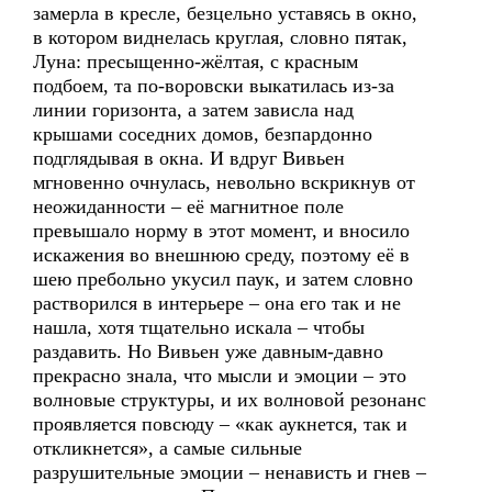
замерла в кресле, безцельно уставясь в окно,
в котором виднелась круглая, словно пятак,
Луна: пресыщенно-жёлтая, с красным
подбоем, та по-воровски выкатилась из-за
линии горизонта, а затем зависла над
крышами соседних домов, безпардонно
подглядывая в окна. И вдруг Вивьен
мгновенно очнулась, невольно вскрикнув от
неожиданности – её магнитное поле
превышало норму в этот момент, и вносило
искажения во внешнюю среду, поэтому её в
шею пребольно укусил паук, и затем словно
растворился в интерьере – она его так и не
нашла, хотя тщательно искала – чтобы
раздавить. Но Вивьен уже давным-давно
прекрасно знала, что мысли и эмоции – это
волновые структуры, и их волновой резонанс
проявляется повсюду – «как аукнется, так и
откликнется», а самые сильные
разрушительные эмоции – ненависть и гнев –