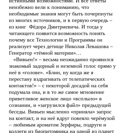
истинными возможностями. И все ответы
неизбежно вели к пониманию, что
необходимые знания могут быть почерпнуты
из многих источников, и в первую очередь –
из книг Фёдора Дмитриевича. И тогда у
читающего появится возможность понять
почему все Технологии и Программы он
реализует через детище Николая Левашова –
Генератор «тёмной материи»…
«Вивьен!» – весьма неожиданно проявился
знакомый задорный и неземной голос прямо у
неё в «голове». «Блин, ну когда же я
перестану вздрагивать от телепатических
контактов!» – с некоторой досадой на себя
подумала она, и в то же самое мгновение
приветливое женское лицо «всплыло» в
сознании, и «загрузился файл» предыдущей
беседы. Вивьен мысленно «приняла» запрос
на контакт, и на неё вдруг повеяло черёмухой
– любимым ароматом Зерфиры, подруги и
коллеги из биопитомника на одной из планет