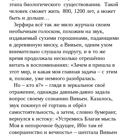
этапа биологического существования. Такой
человек сможет жить 800, 1200 лет, а может
быть и дольше…
Зерфира всё так же мило журчала своим
необычным голоском, похожим на звук,
издаваемый сухими горошинами, падающими
в деревянную миску, а Вивьен, одним ухом
внимательно слушала подругу, и в то же
время продолжала несколько отрешённо
витать в воспоминаниях: «Зачем я пришла в
этот мир, и какая моя главная задача – с этим
я, похоже, уже немного разобралась.
Но – кто я?» – глядя в зеркальное своё
отражение, однажды давным-давно задала
вопрос своему сознанию Вивьен. Казалось,
звук покинул её гортань и обрёл
самостоятельность, а затем, словно бумеранг,
вернулся к истоку: «Устремись Благая мысль
Моя в непорочное будущее, Ибо там её
совершенство и вечность» – шептала Вивьен