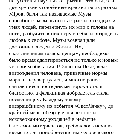
искусства и научных открытий. Это они, эти
две хрупкие утончённые красавицы из разных
Мiров, были так называемые Музы,
способные разжечь огонь страсти в сердцах и
умах людей, перевернуть их мир с головы на
ноги, разбудить в них веру в себя, и возродить
любовь к свободе. Музы возвращали
достойных людей к Жизни. Им,
счастливчикам-возвращенцам, необходимо
было время адаптироваться не только к новым
условиям обитания. В Золотом Веке, веке
возрождения человека, привычные нормы
морали перевернулись, и многие ранее
считавшиеся постыдными пороки стали
благостью, а фальшивая добродетель стала
посмешищем. Каждому такому
возвращённому из небытия «СветЛячку», до
крайней меры обез(с)человеченности
исковерканному уходящей в небытие
Системой интервентов, требовалось немало
времени для приобретения им человеческого