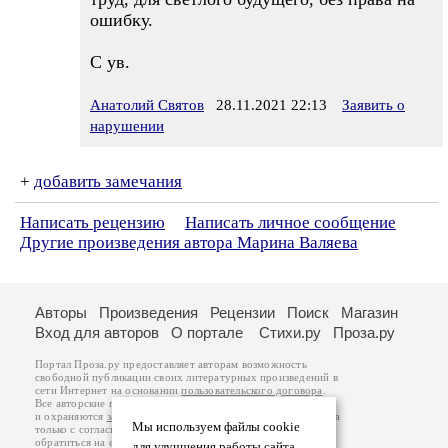
ошибку.
С ув.
Анатолий Святов
28.11.2021 22:13
Заявить о
нарушении
+
добавить замечания
Написать рецензию
Написать личное сообщение
Другие произведения автора Марина Валяева
Авторы
Произведения
Рецензии
Поиск
Магазин
Вход для авторов
О портале
Стихи.ру
Проза.ру
Портал Проза.ру предоставляет авторам возможность
свободной публикации своих литературных произведений в
сети Интернет на основании
пользовательского договора
.
Все авторские права на произведения принадлежат авторам
и охраняются
законом
. Перепечатка произведений возможна
Мы используем файлы cookie
только с согласия его автора, к которому вы можете
обратиться на его авторской странице. Ответственность за
для улучшения работы сайта.