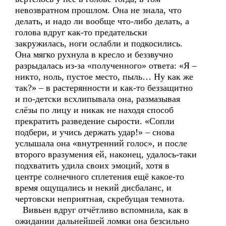
невозвратном прошлом. Она не знала, что
делать, и надо ли вообще что-либо делать, а
голова вдруг как-то предательски
закружилась, ноги ослабли и подкосились.
Она мягко рухнула в кресло и беззвучно
разрыдалась из-за «полученного» ответа: «Я –
никто, ноль, пустое место, пыль… Ну как же
так?» – в растерянности и как-то беззащитно
и по-детски всхлипывала она, размазывая
слёзы по лицу и никак не находя способ
прекратить разведение сырости. «Сопли
подбери, и учись держать удар!» – снова
услышала она «внутренний голос», и после
второго вразумения ей, наконец, удалось-таки
подхватить удила своих эмоций, хотя в
центре солнечного сплетения ещё какое-то
время ощущались и некий дисбаланс, и
чертовски неприятная, скребущая темнота.
Вивьен вдруг отчётливо вспомнила, как в
ожидании дальнейшей ломки она безсильно