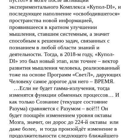
пустот» в мозге после активации
экспериментального Комплекса «Купол-DI», и
последующее наполнение «освободившегося»
пространства новой информацией,
проявившееся в кратном улучшении
мышления, ставшим системным, а значит
способным к решению задач, связанных с
познанием в любой области знаний и
деятельности. Тогда, в 2018-м году, «Купол-
DI» это был новый этап, или точнее – вектор
развития мышления человека, реализованный
тоже на основе Программ «СветЛ», дарующих
Человеку самое дорогое для него – ВРЕМЯ.
…Если не будет гамма-излучения, тогда
изменятся функции обменных процессов… И
как только Сознание (текущее состояние
Разума) сравняется с Разумом – всё!!! Он
будет поощрён изменением уровня октавы
Мозга, значит, он дорос до 224-й октавы или
даже более, и тогда произойдёт изменение в
продолжительности следующего ближайшего