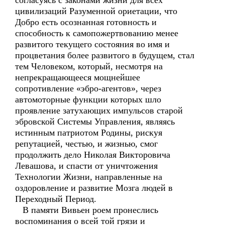
согласуясь с законами жизни для всех
цивилизаций Разуменной ориетации, что
Добро есть осознанная готовность и
способность к самопожертвованию менее
развитого текущего состояния во имя и
процветания более развитого в будущем, стал
тем Человеком, который, несмотря на
непрекращающееся мощнейшее
сопротивление «эбро-агентов», через
автомоторные функции которых шло
проявление затухающих импульсов старой
эбровской Системы Управления, являясь
истинным патриотом Родины, рискуя
репутацией, честью, и жизнью, смог
продолжить дело Николая Викторовича
Левашова, и спасти от уничтожения
Технологии Жизни, направленные на
оздоровление и развитие Мозга людей в
Переходный Период.
В памяти Вивьен роем пронеслись
воспоминания о всей той грязи и