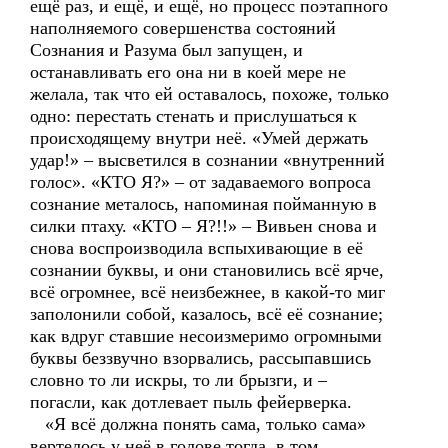
ещё раз, и ещё, и ещё, но процесс поэтапного
наполняемого совершенства состояний
Сознания и Разума был запущен, и
останавливать его она ни в коей мере не
желала, так что ей оставалось, похоже, только
одно: перестать стенать и прислушаться к
происходящему внутри неё. «Умей держать
удар!» – высветился в сознании «внутренний
голос». «КТО Я?» – от задаваемого вопроса
сознание металось, напоминая пойманную в
силки птаху. «КТО – Я?!!» – Вивьен снова и
снова воспроизводила вспыхивающие в её
сознании буквы, и они становились всё ярче,
всё огромнее, всё неизбежнее, в какой-то миг
заполонили собой, казалось, всё её сознание;
как вдруг ставшие несоизмеримо огромными
буквы беззвучно взорвались, рассыпавшись
словно то ли искры, то ли брызги, и –
погасли, как дотлевает пыль фейерверка.
«Я всё должна понять сама, только сама»
вертелось у неё в голове тогда, в том