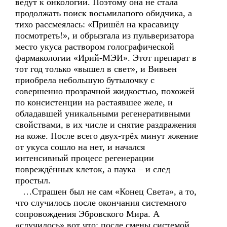
ведут к онкологии. Поэтому она не стала
продолжать поиск восьмилапого обидчика, а
тихо рассмеялась: «Пришёл на красавицу
посмотреть!», и обрызгала из пульверизатора
место укуса раствором голографической
фармакологии «Ирий-МЭИ». Этот препарат в
тот год только «вышел в свет», и Вивьен
приобрела небольшую бутылочку с
совершенно прозрачной жидкостью, похожей
по консистенции на растаявшее желе, и
обладавшей уникальными регенеративными
свойствами, в их числе и снятие раздражения
на коже. После всего двух-трёх минут жжение
от укуса сошло на нет, и начался
интенсивный процесс регенерации
повреждённых клеток, а паука – и след
простыл.
…Страшен был не сам «Конец Света», а то,
что случилось после окончания системного
сопровождения Эбровского Мира. А
«случилось» вот что: после смены системой