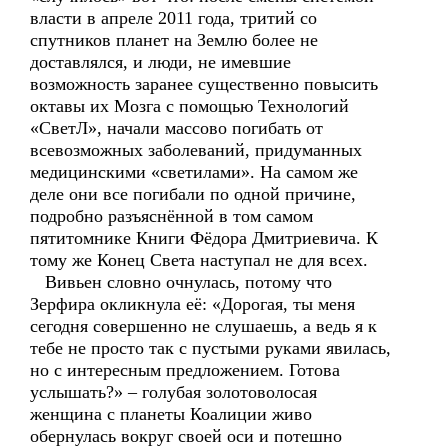
власти в апреле 2011 года, тритий со
спутников планет на Землю более не
доставлялся, и люди, не имевшие
возможность заранее существенно повысить
октавы их Мозга с помощью Технологий
«СветЛ», начали массово погибать от
всевозможных заболеваний, придуманных
медицинскими «светилами». На самом же
деле они все погибали по одной причине,
подробно разъяснённой в том самом
пятитомнике Книги Фёдора Дмитриевича. К
тому же Конец Света наступал не для всех.
Вивьен словно очнулась, потому что
Зерфира окликнула её: «Дорогая, ты меня
сегодня совершенно не слушаешь, а ведь я к
тебе не просто так с пустыми руками явилась,
но с интересным предложением. Готова
услышать?» – голубая золотоволосая
женщина с планеты Коалиции живо
обернулась вокруг своей оси и потешно