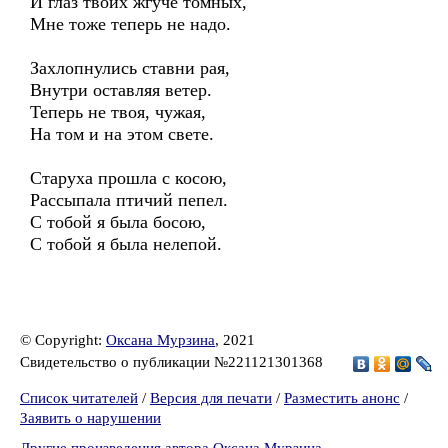
И глаз твоих жгуче томных,
Мне тоже теперь не надо.
Захлопнулись ставни рая,
Внутри оставляя ветер.
Теперь не твоя, чужая,
На том и на этом свете.
Старуха прошла с косою,
Рассыпала птичий пепел.
С тобой я была босою,
С тобой я была нелепой.
© Copyright:
Оксана Мурзина
, 2021
Свидетельство о публикации №221121301368
Список читателей
/
Версия для печати
/
Разместить анонс
/
Заявить о нарушении