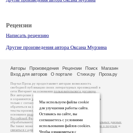
Другие произведения автора Оксана Мурзина
Рецензии
Написать рецензию
Другие произведения автора Оксана Мурзина
Авторы
Произведения
Рецензии
Поиск
Магазин
Вход для авторов
О портале
Стихи.ру
Проза.ру
Портал Проза.ру предоставляет авторам возможность
свободной публикации своих литературных произведений в
сети Интернет на основании
пользовательского договора
.
Все авторские права на произведения принадлежат авторам
и охраняются
законом
. Перепечатка произведений возможна
Мы используем файлы cookie
только с согласия его автора, к которому вы можете
обратиться на его авторской странице. Ответственность за
для улучшения работы сайта.
тексты произведений авторы несут самостоятельно на
Оставаясь на сайте, вы
основании
правил публикации
и
законодательства
Российской Федерации
. Данные пользователей
соглашаетесь с условиями
обрабатываются на основании
Политики обработки персональных данных
.
использования файлов cookies.
Вы также можете посмотреть более подробную
информацию о портале
и
связаться с администрацией
.
Чтобы ознакомиться с