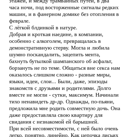
этажей, и между трамвайных путей, в два
часа ночи, под восторженные сигналы редких
машин, и в фанерном домике без отопления в
феврале.
С лёгкой блдинкой в натуре.
Добрая и кроткая наедине, в компании,
особенно с алкоголем, превращалась в
демонстративную стерву. Могла и любила
шумно поскандалить, зацепить мента,
бахнуть бутылкой шампанского об асфальт,
борзануть не по теме. Общаться вне секса нам
оказалось слишком сложно - разные миры,
языки, идеи, слои... Были, даже, эпизоды
знакомств с друзьями и родителями. Долго
вместе не могли - сутки, максимум. Начинали
тихо ненавидеть др-др. Однажды, по-пьяни,
предложила мне родить совместную дочь. Она
даже предоставляла свою квартиру для
свидания с незнакомой ей барышней.
При всей несовместимости, с ней было очень
легко, понятно, линейно. Как цепочка лисьих