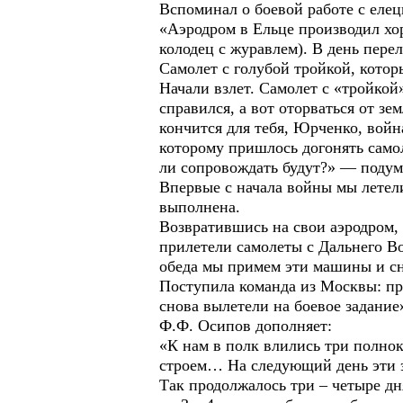
Вспоминал о боевой работе с елец
«Аэродром в Ельце производил хо
колодец с журавлем). В день пер
Самолет с голубой тройкой, кото
Начали взлет. Самолет с «тройкой
справился, а вот оторваться от зе
кончится для тебя, Юрченко, вой
которому пришлось догонять самол
ли сопровождать будут?» — подум
Впервые с начала войны мы летел
выполнена.
Возвратившись на свои аэродром, 
прилетели самолеты с Дальнего Во
обеда мы примем эти машины и сн
Поступила команда из Москвы: п
снова вылетели на боевое задание
Ф.Ф. Осипов дополняет:
«К нам в полк влились три полно
строем… На следующий день эти эс
Так продолжалось три – четыре дн