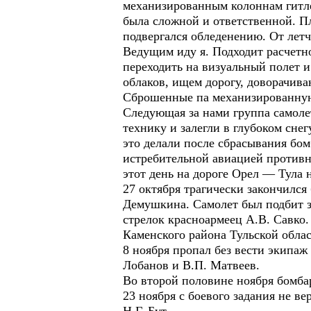
механизированным колоннам гитле
была сложной и ответственной. Пл
подвергался обледенению. От летч
Ведущим иду я. Подходит расчетн
переходить на визуальный полет и
облаков, ищем дорогу, доворачива
Сброшенные па механизированную
Следующая за нами группа самоле
технику и залегли в глубоком сн
это делали после сбрасывания бом
истребительной авиацией противн
этот день на дороге Орел — Тула
27 октября трагически закончился
Демушкина. Самолет был подбит зе
стрелок красноармеец А.В. Савко
Каменского района Тульской облас
8 ноября пропал без вести экипаж 
Лобанов и В.П. Матвеев.
Во второй половине ноября бомба
23 ноября с боевого задания не ве