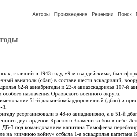
Авторы
Произведения
Рецензии
Поиск
 годы
лк, ставший в 1943 году, «9-м гвардейским», был сформ
очный авиаполк (сбап) в составе шести эскадрилий, воо
адрилья 62-й авиабригады и 23-я авиаэскадрилья 107-й ав
и особого назначения Орловского военного округа.
аименование 51-й дальнебомбардировочный (дбап) и при
-3.
бригаду реорганизовали в 48-ю авиадивизию, а в 51-й дб
енного двух орденов Красного Знамени за бои в небе Ис
на ДБ-3 под командованием капитана Тимофеева перебази
але на «зимнюю войну» отбыла 1-я эскадрилья капитана 