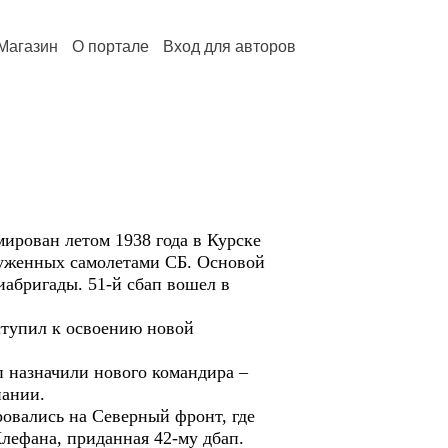
Магазин
О портале
Вход для авторов
ирован летом 1938 года в Курске
руженных самолетами СБ. Основой
иабригады. 51-й сбап вошел в
ступил к освоению новой
ап назначили нового командира –
пании.
ровались на Северный фронт, где
Клефана, приданная 42-му дбап.