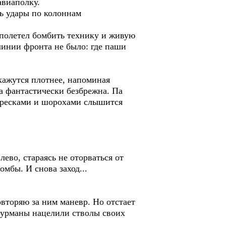
авиаполку.
ь удары по колоннам
м полетел бомбить технику и живую
инии фронта не было: где паши
кажутся плотнее, напоминая
а фантастически безбрежна. Па
 тресками и шорохами слышится
ево, стараясь не оторваться от
омбы. И снова заход...
овторяю за ним маневр. Но отстает
штурманы нацелили стволы своих