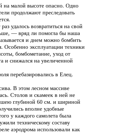
й на малой высоте опасно. Одно
ители продолжают преследовать
ется.
раз удалось возвратиться на свой
льше, — вряд ли помогла бы наша
казывается и днем можно бомбить
ся. Особенно эксплуатации техники
соты, бомбометание, уход от
а и снижался на увеличенной
юля перебазировались в Елец.
ива. В этом лесном массиве
сь. Столов и скамеек в ней не
аншею глубиной 60 см. и шириной
Получились вполне удобные
ого у каждого самолета была
лужили техническому составу
реле аэродрома использовали как