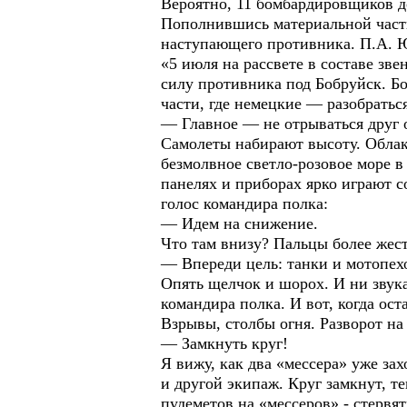
Вероятно, 11 бомбардировщиков до
Пополнившись материальной часть
наступающего противника. П.А. Ю
«5 июля на рассвете в составе зв
силу противника под Бобруйск. Б
части, где немецкие — разобратьс
— Главное — не отрываться друг 
Самолеты набирают высоту. Облак
безмолвное светло-розовое море 
панелях и приборах ярко играют 
голос командира полка:
— Идем на снижение.
Что там внизу? Пальцы более жес
— Впереди цель: танки и мотопех
Опять щелчок и шорох. И ни звука
командира полка. И вот, когда ост
Взрывы, столбы огня. Разворот на
— Замкнуть круг!
Я вижу, как два «мессера» уже за
и другой экипаж. Круг замкнут, т
пулеметов на «мессеров» - стервя