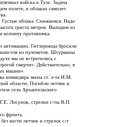
ягивал войска к Туле. Задача
ем полете, в облаках самолет
ва.
. Густые облака. Снижаемся. Надо
Высота триста метров. Выходим из
ем колонну противника.
 и автомашин. Гитлеровцы бросили
 фашистов из пулеметов. Штурманы
духе мы не встретились с
орогой смерти». Действительно, в
ных машин».
а командира звена ст. л-та И.М.
кой области. Погибли летчик и
гиле села Архангельского
Г.Е. Лосунов, стрелки с-ты В.П.
го фронта.
без вести летчик и стрелок с-т