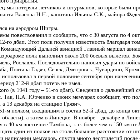
ного прикрытия.
лец мы потеряли летчиков и штурманов, которые были пр
нанта Власова Н.Н., капитана Ильина С.К., майора Фаде
ался на аэродром Щигры.
емы повествования и сообщить, что с 30 августа по 4 ок
2-го дбап. Этот полк получил известность благодаря тому
й Командующий Дальней авиацией Главный маршал авиац
 аэродроме полк выполнил около 200 боевых вылетов. Б
мель, Рославль. Последовательно наносил удары по войс
жба, Полтава Гадяч, Севск, Дмитровск, Чувардино, Кром
к использовал в первой половине сентября при нанесени
ериод 212-й дбап потерь не имел.
кого (в 1941 году – 51-го дбап). Сведения о дальнейшей 
 Так, П.А. Юрченко в своих мемуарах сообщает, что пол
 а 13 декабря на станцию Грязи».
 51-м полком, входившим в состав 52-й дбад, до конца окт
области), а затем в Липецке. В ноябре – декабре в Липе
в 40 км восточнее Тамбова, т. е. более чем в 150 км от 
ещать один из полков на столь большом расстоянии от ш
и написании мемуаров, спустя много десятилетий после