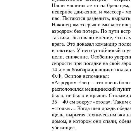
Наши машины летят на бреющем, е
неверное движение, и «мессер» м
пас. Пытаются разделить, вырвать 
Наконец «мессеры» взмывают ввер
аэродром без потерь. По пути вст
тактика. Бытовало мнение, что са
врага. Это доказал командир полк
и тактике. У него устойчивый и у
цели, снижение. Особенно уверен
скорости при посадке на свой аэр
14 июля бомбардировщики полка п
Ф.Ф. Осипов вспоминал:
«Аэродром Елец… это очень больш
расположился медицинский пункт в
было, не было и крыши. Столами 
35 – 40 см вокруг «стола». Таким
«столы»… Когда шел дождь обедали
щель, вырытая техническим экипа
домом, в котором они спали, обед
убежище».