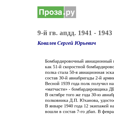
9-й гв. апдд. 1941 - 1943
Ковалев Сергей Юрьевич
Бомбардировочный авиационный по
как 51-й скоростной бомбардиров
полка стала 50-я авиационная эск
состав 30-й авиабригады 2-й арми
Весной 1939 года полк получил н
«матчасти» - бомбардировщика ДБ
В октябре того же года 30-ю авиа
полковника Д.П. Юханова, удосто
В январе 1940 года 12 экипажей 
вошли в состав 7-го дбап. В февр