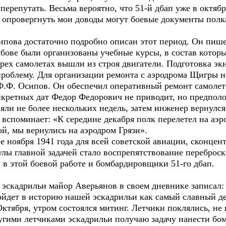
перепутать. Весьма вероятно, что 51-й дбап уже в октяб
 опровергнуть мои доводы могут боевые документы полка
пова достаточно подробно описан этот период. Он пишет
бове были организованы учебные курсы, в состав котор
 трех самолетах вышли из строя двигатели. Подготовка э
роблему. Для организации ремонта с аэродрома Щигры н
Ф.Ф. Осипов. Он обеспечил оперативный ремонт самолето
кретных дат Федор Федорович не приводит, но предполо
яли не более нескольких недель, затем инженер вернулс
 вспоминает: «К середине декабря полк перелетел на аэр
й, мы вернулись на аэродром Грязи».
е ноября 1941 года для всей советской авиации, сконцен
улы главной задачей стало воспрепятствование переброск
 в этой боевой работе и бомбардировщики 51-го дбап.
 эскадрильи майор Аверьянов в своем дневнике записал:
ойдет в историю нашей эскадрильи как самый славный 
Октября, утром состоялся митинг. Летчики поклялись, н
ругими летчиками эскадрильи получаю задачу нанести бо