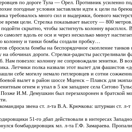
ровцев по дороге Тула — Орел. Противник усиленно подт
охие погодные условия заставляли идти к цели па бреющ
ика требовалось много сил и выдержки, боевого мастерст
ое время цели. Стрелка показывает высоту — 800 метров
 подойти скрытно, чтобы застигнуть колонну врасплох. 
ю самолет вдоль ее оси и через несколько минут настига
 колонну и танки бомбы создали пробку…
тов сбросила бомбы на беспорядочное скопление танков
егу на обочинах дороги. Стрелки-радисты расстреливали
б. Нам повезло: колонну не сопровождали зенитки. В воз
ика. Летчики полка назвали этот вылет для фашистов «д
 нашли себе могилу немало гитлеровцев и сотни сожжен
 боевой вылет в район шоссе Мценск – Плавск для экипаж
нитным огнем и упал в 5 км западнее села Ситово Тульс
. Позже И.М. Демушкин был перезахоронен в братской мо
ти.
командира звена ст. л-та В.А. Крючкова: штурман ст. л-т 
рдировщики 51-го дбап действовали в интересах Западно
рнулся бомбардировщик мл. л-та Г.Ф. Замараева. Пропали 