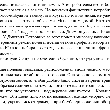
два не касаясь винтами земли. А истребителям вести бо
ожет врезаться в землю. Но все-таки фашистские истреб
кого-нибудь из замкнутого круга, по это им никак не уда
х и скрываются за облаками. Мы спешим домой. На этот 
ретились еще два «мессера», и мы едва ушли. Будь их бо
молет Ип-4 надежен только ночью. Днем он уязвим. Но о
а. У Дмитрия Петровича за этот полет я многому научил
веренный режим полета, всегда четкие профиль, набор вы
но Юханов набирал высоту для пересечения линии фронт
одром».
окинули Сещу и перелетели в Судомир, откуда уже 21 и
ая полевая площадка, расположенная вдоль лесного масс
 палатках, штаб полка, столовая. Она хорошо запомнила
служила земля, а, чтобы удобно было сидеть вырыли тр
 образом садились на землю, ноги опускали в траншею. 
, кто где устроится – под деревом или кустом… Кроме т
жем. Эти щели или, как их называли техники «норы», с
али, укрывались от дождя, а при бомбардировке или обст