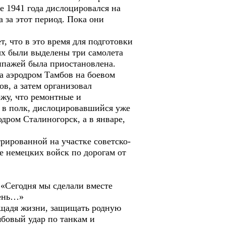
ре 1941 года дислоцировался на
 за этот период. Пока они
, что в это время для подготовки
ых были выделены три самолета
кипажей была приостановлена.
а аэродром Тамбов на боевом
в, а затем организовал
жу, что ремонтные и
я в полк, дислоцировавшийся уже
одром Сталиногорск, а в январе,
трированной на участке советско-
е немецких войск по дорогам от
 «Сегодня мы сделали вместе
день…»
е щадя жизни, защищать родную
мбовый удар по танкам и