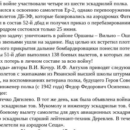
й войне участвовали четыре из шести эскадрилий полка.
овился к освоению самолетов Ер-2, однако перевооружение
молетов ДБ-3Ф, которые базировались на аэродромах Фат
л в состав 52-й дбад и получил приказ о перебазировании
родром состоялся только 25 июня.
вую задачу: уничтожить в районе Оршаны – Вильно – О
в звеньями ушли на задание. Над целью их встретил пло
ного прикрытия дальние бомбардировщики понесли потер
ы 51-й дбап выполнил 138 боевых вылетов, в которых ли
х потерь в личном составе за всю войну!
ады» авторы В.И. Кочур. И.Ф. Автухов приводят следу
молетов с экипажами из Рязанской высшей школы штурма
, на воспоминаниях ветерана полка, будущего Героя Сов
инженер полка (с 1942 года) Федор Федорович Осипенко
ее:
течко Дягилево. В тот же день, как была объявлена войн
 эскадрильи тов. Мукомолу и инженеру эскадрильи тов. 
к боевому вылету самолеты для двух авиационных эскадр
 эскадрильи старший лейтенант-техник Деревлев. В тече
релетели на аэродром Сеща».