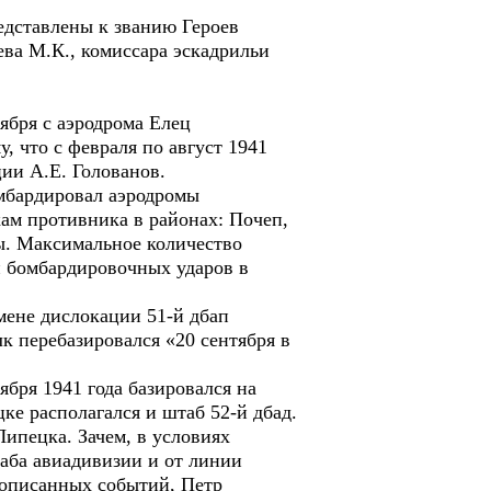
едставлены к званию Героев
ева М.К., комиссара эскадрильи
тября с аэродрома Елец
, что с февраля по август 1941
ии А.Е. Голованов.
омбардировал аэродромы
кам противника в районах: Почеп,
ы. Максимальное количество
и бомбардировочных ударов в
смене дислокации 51-й дбап
к перебазировался «20 сентября в
ября 1941 года базировался на
цке располагался и штаб 52-й дбад.
Липецка. Зачем, в условиях
таба авиадивизии и от линии
 описанных событий, Петр