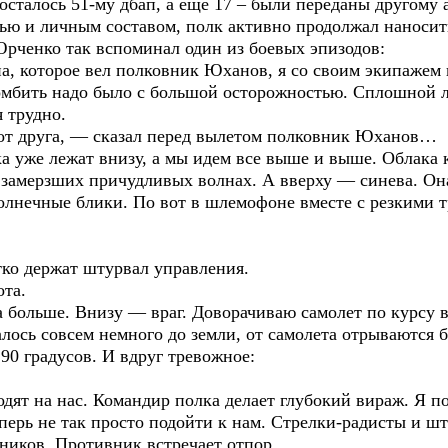
сталось 51-му дбап, а еще 17 – были переданы другому 
ю и личным составом, полк активно продолжал наносит
рченко так вспоминал один из боевых эпизодов:
ена, которое вел полковник Юханов, я со своим экипаже
омбить надо было с большой осторожностью. Сплошной л
я трудно.
от друга, — сказал перед вылетом полковник Юханов…
а уже лежат внизу, а мы идем все выше и выше. Облака 
в замерзших причудливых волнах. А вверху — синева. Он
солнечные блики. По вот в шлемофоне вместе с резкими
тко держат штурвал управления.
ота.
 больше. Внизу — враг. Доворачиваю самолет по курсу вл
алось совсем немного до земли, от самолета отрываются б
 90 градусов. И вдруг тревожное:
ходят на нас. Командир полка делает глубокий вираж. Я п
еперь не так просто подойти к нам. Стрелки-радисты и 
тников. Противник встречает отпор.