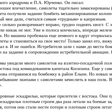
кого аэродрома и П.А. Юрченко. Он писал:
рошее впечатление, самолеты тщательно замаскированы (
елета получили задание бомбить механизированные колон
рый мне дали, считался самым «трудным» и капризным.
» сильно разворачивает вправо, трудно поднять хвост. С 
мли никак не мог. Уже и полоса кончилась, впереди железн
на. Но машина пробежала еще немного и вдруг оторвалас
еты и становиться на свое место! Только занял его, ви
ал я. И не ошибся. Истребители шли с нами до места бо
и на задание в сопровождении истребительной авиации. 
мы увидели много самолетов на взлетно-посадочной поло
стока под командованием капитала Косихина. Еще у само
ова отправимся на бомбежку в район Ельни. Но новых м
рибывшие экипажи с самолетами зачислить в наш полк. 
».
кровные эскадрильи, которые прилетели с востока. Они
кадрильи плотным строем два раза летали на боевые зад
я, потом они стали нести потери и плотным строем летат