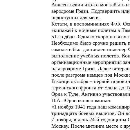
Авксентьевич что-то мог забыть и 
аэродроме Грязи. Подтвердить или
недоступны для меня.
Кстати, в воспоминаниях Ф.Ф. Оси
экипажей к ночным полетам в Там
51-го дбап. Однако скоро на всех
Необходимо было срочно решить п
самолете был доставлен инженер 
выполнение учебных полетов. Кон
организационные мероприятия зан
на аэродроме Грязи. Далее ветеран
после разгрома немцев под Москво
В конце октября – первой половин
германского фронта от Ельца до Т
Орла к Туле. Активно участвовали
П.А. Юрченко вспоминал:
«1 ноября 1941 года наш командир
тринадцать боевых вылетов. Он в
7 ноября, в день 24-й годовщины 
Москву. После митинга месте с д