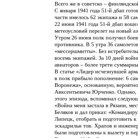
Всего же в советско – финляндско
С января 1941 года 51-й дбап гот
части имелось 62 экипажа и 58 са
22 июня 1941 года 51-й дбап воше
метеоусловий перелет на новый аэ
Утром 26 июня полк получил бое
противника. В 5 утра 36 самолето
«мессершмитты». Без истребитель
восемь экипажей. За 10 дней войн
авиаторов – более трети суммарны
В статье «Лидер исчезнувшей арм
в полк прибыло пополнение: 6 са
Воронежа», основанную, вероятно
Авксентьевича Юрченко. Однако, 
этого эпизода, вспоминал следующ
«Война меня застала в Рязани, мес
Беляков и дал приказ: «Командиру
Липецк, отобрать и подготовить 
эскадрильи тов. Храпов и инженер
были подготовлены к вылету и пе