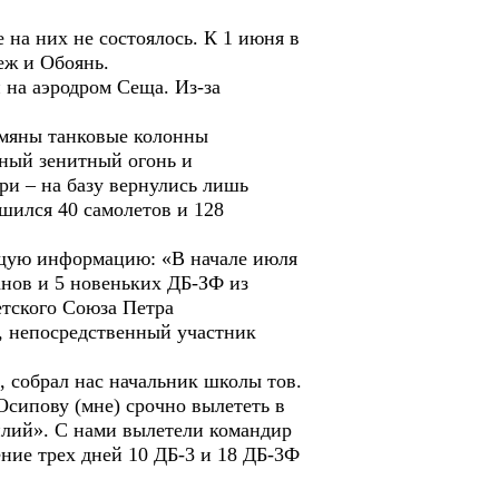
 на них не состоялось. К 1 июня в
еж и Обоянь.
 на аэродром Сеща. Из-за
шмяны танковые колонны
тный зенитный огонь и
и – на базу вернулись лишь
шился 40 самолетов и 128
ющую информацию: «В начале июля
нов и 5 новеньких ДБ-ЗФ из
етского Союза Петра
, непосредственный участник
а, собрал нас начальник школы тов.
Осипову (мне) срочно вылететь в
илий». С нами вылетели командир
ние трех дней 10 ДБ-3 и 18 ДБ-3Ф