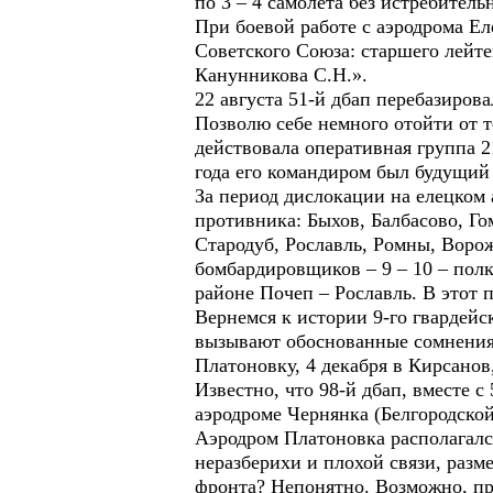
по 3 – 4 самолета без истребитель
При боевой работе с аэродрома Е
Советского Союза: старшего лейте
Канунникова С.Н.».
22 августа 51-й дбап перебазиров
Позволю себе немного отойти от т
действовала оперативная группа 21
года его командиром был будущи
За период дислокации на елецком
противника: Быхов, Балбасово, Го
Стародуб, Рославль, Ромны, Воро
бомбардировщиков – 9 – 10 – пол
районе Почеп – Рославль. В этот п
Вернемся к истории 9-го гвардейс
вызывают обоснованные сомнения.
Платоновку, 4 декабря в Кирсанов,
Известно, что 98-й дбап, вместе с
аэродроме Чернянка (Белгородской 
Аэродром Платоновка располагался 
неразберихи и плохой связи, разм
фронта? Непонятно. Возможно, пр