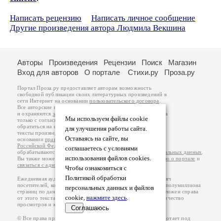
Написать рецензию
Написать личное сообщение
Другие произведения автора Людмила Векшина
Авторы
Произведения
Рецензии
Поиск
Магазин
Вход для авторов
О портале
Стихи.ру
Проза.ру
Портал Проза.ру предоставляет авторам возможность
свободной публикации своих литературных произведений в
сети Интернет на основании
пользовательского договора
.
Все авторские права на произведения принадлежат авторам
и охраняются
законом
. Перепечатка произведений возможна
Мы используем файлы cookie
только с согласия его автора, к которому вы можете
обратиться на его авторской странице. Ответственность за
для улучшения работы сайта.
тексты произведений авторы несут самостоятельно на
Оставаясь на сайте, вы
основании
правил публикации
и
законодательства
Российской Федерации
. Данные пользователей
соглашаетесь с условиями
обрабатываются на основании
Политики обработки персональных данных
.
использования файлов cookies.
Вы также можете посмотреть более подробную
информацию о портале
и
связаться с администрацией
.
Чтобы ознакомиться с
Политикой обработки
Ежедневная аудитория портала Проза.ру – порядка 100 тысяч
посетителей, которые в общей сумме просматривают более полумиллиона
персональных данных и файлов
страниц по данным счетчика посещаемости, который расположен справа
cookie,
нажмите здесь
.
от этого текста. В каждой графе указано по две цифры: количество
просмотров и количество посетителей.
Соглашаюсь
© Все права принадлежат авторам, 2000-2026. Портал работает под