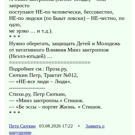
запросто
поступают НЕ-по человечески, бессовестно,
НЕ-по людски (по Быыт ловски) – НЕ-честно, по
одло,
ме эрзко … и т.д.).
* * *
Нужно оберегать, защищать Детей и Молодежь
от негативного Влияния Мииз зантроппов
(Неэлл-ютьдей) …
===========================
Подробнее см.: Проза.ру,
Сюткин Петр, Трактат №012,
— «НЕ-все люди – Люди«.
--------------------
Стихи.ру, Петр Сюткин,
— «Мииз зантроппы.« Стишок.
— «Бе эссы – портят Жизнь. « Стишок.
* * *
Петр Сюткин
03.08.2026 17:22
•
Заявить о
нарушении