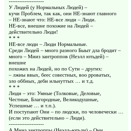
--------------------
У Людей (у Нормальных Людей) –
кучи Проблем, так как, они НЕ-знают главного
– НЕ-знают что: НЕ-все люди – Люди.
НЕ-все, внешне похожие на Людей –
действительно Люди!
* * *
НЕ-все люди – Люди Нормальные.
Среди Людей – много разного Быыт дла бродит –
много – Мииз зантроппов (Неэлл ютьдей) –
внешне
похожих на Людей, но по Сути – других:
– лжиы ввых, беес совестных, воо рроватых,
зло оббных, деби ильнуттых … и т.д.
* * *
Люди – это: Умные (Толковые, Деловые,
Честные, Благородные, Великодушные,
Успешные … и т.п.).
И поступают Они – по людски, по человечески …
(если это действительно – Люди).
--------------------
А Мииз зантроппы (Неэлл–ютьди) – Они