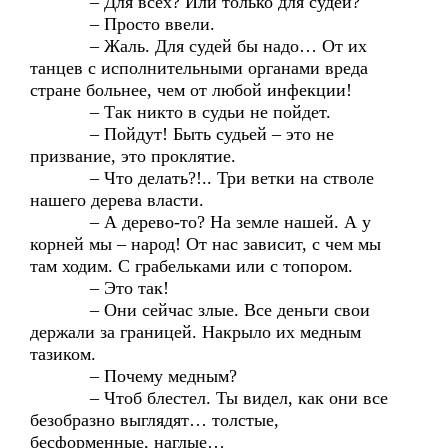
– Для всех? Или только для судей?
– Просто ввели.
– Жаль. Для судей бы надо… От их
танцев с исполнительными органами вреда
стране больнее, чем от любой инфекции!
– Так никто в судьи не пойдет.
– Пойдут! Быть судьей – это не
призвание, это проклятие.
– Что делать?!.. Три ветки на стволе
нашего дерева власти.
– А дерево-то? На земле нашей. А у
корней мы – народ! От нас зависит, с чем мы
там ходим. С грабельками или с топором.
– Это так!
– Они сейчас злые. Все деньги свои
держали за границей. Накрыло их медным
тазиком.
– Почему медным?
– Чтоб блестел. Ты видел, как они все
безобразно выглядят… толстые,
бесформенные, наглые…