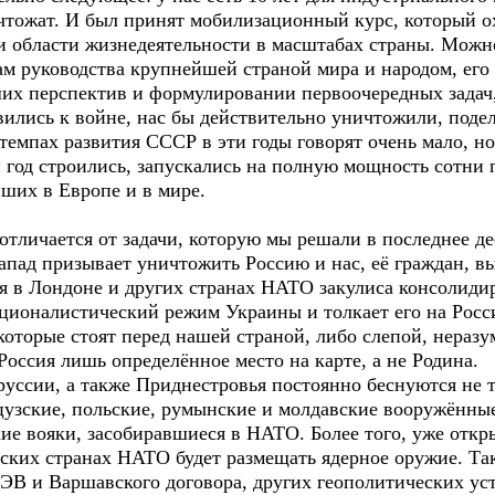
ичтожат. И был принят мобилизационный курс, который о
 области жизнедеятельности в масштабах страны. Можно
ам руководства крупнейшей страной мира и народом, его 
аших перспектив и формулировании первоочередных задач
ились к войне, нас бы действительно уничтожили, подел
 темпах развития СССР в эти годы говорят очень мало, н
й год строились, запускались на полную мощность сотни
ших в Европе и в мире.
отличается от задачи, которую мы решали в последнее д
апад призывает уничтожить Россию и нас, её граждан, в
я в Лондоне и других странах НАТО закулиса консолидир
ционалистический режим Украины и толкает его на Росси
 которые стоят перед нашей страной, либо слепой, нера
Россия лишь определённое место на карте, а не Родина.
уссии, а также Приднестровья постоянно беснуются не т
цузские, польские, румынские и молдавские вооружённы
е вояки, засобиравшиеся в НАТО. Более того, уже откры
ских странах НАТО будет размещать ядерное оружие. Та
СЭВ и Варшавского договора, других геополитических ус