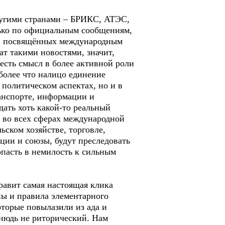
ругими странами – БРИКС, АТЭС,
ько по официальным сообщениям,
ах, посвящённых международным
т такими новостями, значит,
есть смысл в более активной роли
олее что налицо единение
политическом аспектах, но и в
ранспорте, информации и
дать хоть какой-то реальный
 во всех сферах международной
ьском хозяйстве, торговле,
ции и союзы, будут преследовать
опасть в немилость к сильным
равит самая настоящая клика
ы и правила элементарного
оторые повылазили из ада и
тнюдь не риторический. Нам