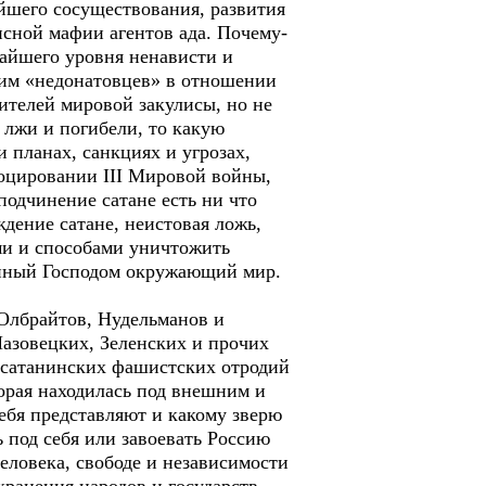
ейшего сосуществования, развития
исной мафии агентов ада. Почему-
айшего уровня ненависти и
им «недонатовцев» в отношении
ителей мировой закулисы, но не
а лжи и погибели, то какую
 планах, санкциях и угрозах,
воцировании III Мировой войны,
подчинение сатане есть ни что
ждение сатане, неистовая ложь,
ми и способами уничтожить
рённый Господом окружающий мир.
, Олбрайтов, Нудельманов и
азовецких, Зеленских и прочих
ш сатанинских фашистских отродий
торая находилась под внешним и
себя представляют и какому зверю
 под себя или завоевать Россию
еловека, свободе и независимости