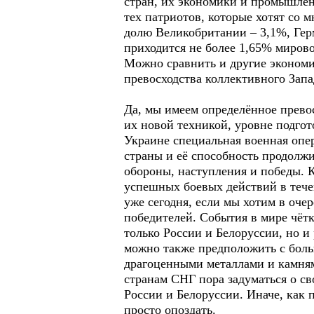
стран, их экономики и промышлен
тех патриотов, которые хотят со
долю Великобритании – 3,1%, Гер
приходится не более 1,65% миров
Можно сравнить и другие экономи
превосходства коллективного Запа
Да, мы имеем определённое прево
их новой техникой, уровне подгот
Украине специальная военная опер
страны и её способность продолжи
обороны, наступления и победы. 
успешных боевых действий в тече
уже сегодня, если мы хотим в оче
победителей. События в мире чётк
только России и Белоруссии, но и 
можно также предположить с боль
драгоценными металлами и камням
странам СНГ пора задуматься о св
России и Белоруссии. Иначе, как 
просто опоздать.