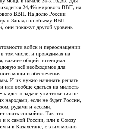
у мощь в начале 30-х годов. Для
риходится 24,4% мирового ВВП, на
рового ВВП. На долю России
тран Запада по объёму ВВП.
, они покажут другой уровень
готовности войск и переоснащении
 в том числе, и проводимая на
ся, важнее общий потенциал
едовую всё необходимое для
нного мощи и обеспечения
мы. И их нужно начинать решать
ми или вообще сдаться на милость
чь идёт о задаче уничтожения не
их народами, если не будет России,
зом, рудами и лесами,
т спать спокойно. Так что
о и к самой России, или к Союзу
ем и в Казахстане, с этим можно