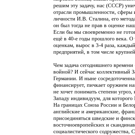
решим эту задачу, нас (СССР) ун
отрасли промышленности, сферы и
личности И.В. Сталина, его метод
он был тогда не прав в оценке н
Если бы мы своевременно не готов
ещё в 40-е годы прошлого века. О
оценкам, вырос в 3-4 раза, кажды
предприятий, в том числе крупней
Чем задача сегодняшнего времени 
войной? И сейчас коллективный З
Германии. И ныне сосредоточенна
финансирует, пичкает оружием на
не хочет понимать степени угроз,
Западу индивидуум, для которого 
На границах Союза России и Белор
английские и американские, фран
присоединяться шведские и фински
восточноевропейских и скандинав
социалистического содружества, 