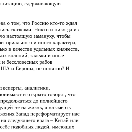
рганизацию, сдерживающую
ва о том, что Россию кто-то ждал
ись сказками. Никто и никогда из
мую настоящую замануху, чтобы
риториального и иного характера,
ько в качестве удельных княжеств,
ких колоний, залежи и иные
 и бессловесных рабов
 США и Европы, не понятно? И
 эксперты, аналитики,
понимают и открыто говорят, что
т продолжаться до полнейшего
ущей не на жизнь, а на смерть
ражения Запад переформатирует нас
 на следующего врага – Китай или
 себе подобных людей, имеющих