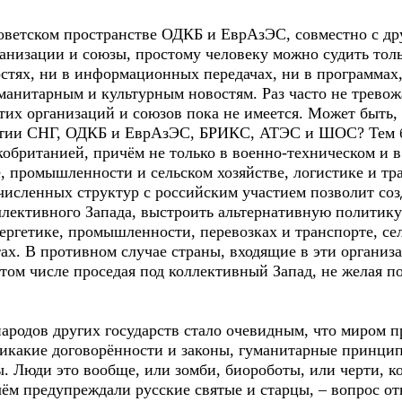
оветском пространстве ОДКБ и ЕврАзЭС, совместно с д
анизации и союзы, простому человеку можно судить тол
остях, ни в информационных передачах, ни в программ
анитарным и культурным новостям. Раз часто не тревожа
тих организаций и союзов пока не имеется. Может быть, 
итии СНГ, ОДКБ и ЕврАзЭС, БРИКС, АТЭС и ШОС? Тем б
британией, причём не только в военно-техническом и в 
е, промышленности и сельском хозяйстве, логистике и т
исленных структур с российским участием позволит соз
ллективного Запада, выстроить альтернативную политику
ергетике, промышленности, перевозках и транспорте, сел
х. В противном случае страны, входящие в эти организа
том числе проседая под коллективный Запад, не желая п
ародов других государств стало очевидным, что миром п
какие договорённости и законы, гуманитарные принцип
. Люди это вообще, или зомби, биороботы, или черти, к
чём предупреждали русские святые и старцы, – вопрос о