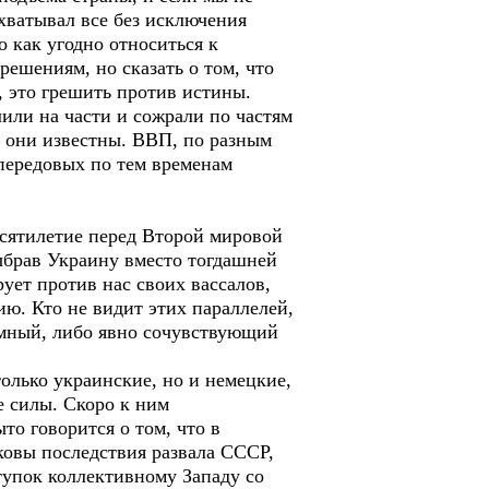
хватывал все без исключения
 как угодно относиться к
решениям, но сказать о том, что
, это грешить против истины.
или на части и сожрали по частям
о они известны. ВВП, по разным
 передовых по тем временам
есятилетие перед Второй мировой
ыбрав Украину вместо тогдашней
ует против нас своих вассалов,
ю. Кто не видит этих параллелей,
зумный, либо явно сочувствующий
олько украинские, но и немецкие,
е силы. Скоро к ним
то говорится о том, что в
ковы последствия развала СССР,
тупок коллективному Западу со