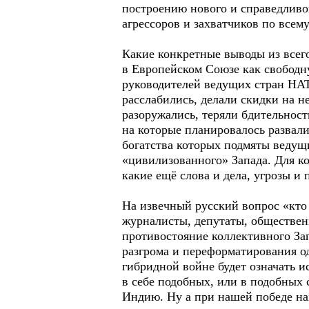
построению нового и справедлив
агрессоров и захватчиков по всему
Какие конкретные выводы из всего
в Европейском Союзе как свободну
руководителей ведущих стран НАТ
расслабились, делали скидки на н
разоружались, теряли бдительност
на которые планировалось развали
богатства которых подмяты ведущ
«цивилизованного» Запада. Для к
какие ещё слова и дела, угрозы и
На извечный русский вопрос «кто 
журналисты, депутаты, обществен
противостояние коллективного Зап
разгрома и переформатирования о
гибридной войне будет означать и
в себе подобных, или в подобных
Индию. Ну а при нашей победе н