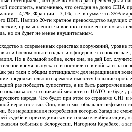
ные потенциалы, которые во много раз превосходили наш
 мной поспорить, напоминаю, что сегодня на долю США п
мании – 4,2%, Франции – 3,1%, т.е. в сумме это 35% ми
ого ВВП. Налицо 20-ти кратное превосходство ведущих с
ческие, промышленные и военно-технические показатели
да, но он будет не менее внушительным.
сходство в современных средствах вооружений, уровне 
овки и боевом опыте солдат и офицеров, что показывает,
ация. Но в большой войне, если она, не дай Бог, случит
тельное время выпускать и поставлять в войска и на пер
Как раз таки с общим потенциалом для наращивания вое
ние продолжительного времени имеются большие пробле
редной раз победить супостатов, а не быть разгромленны
о показывают, что никакой милости от НАТО не будет, ре
русского народа. Что будет при этом со странами СНГ и 
шой вероятностью. Они, как и мы, обладают нефтью и га
и, без наращивания потребления которых Запад не сможе
оей судьбе и присоединяться не только к мобилизации, н
показали события в Белоруссии, Нагорном Карабахе, а зат