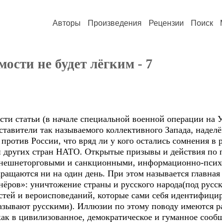
Авторы
Произведения
Рецензии
Поиск
ости не будет лёгким - 7
ти статьи (в начале специальной военной операции на У
дставители так называемого коллективного Запада, наде
 против России, что вряд ли у кого остались сомнения 
 других стран НАТО. Открытые призывы и действия по 
нешнеторговыми и санкционными, информационно-псих
ращаются ни на один день. При этом называется главная
ёров»: уничтожение страны и русского народа(под русск
тей и вероисповеданий, которые сами себя идентифицир
азывают русскими). Иллюзии по этому поводу имеются раз
как в цивилизованное, демократическое и гуманное сообщ