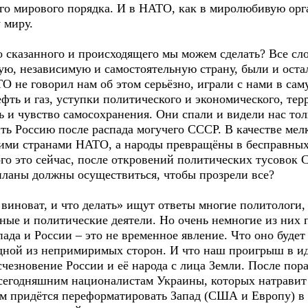
ого мирового порядка. И в НАТО, как в миролюбивую о
 миру.
 сказанного и происходящего мы можем сделать? Все сло
ю, независимую и самостоятельную страну, были и остал
О не говорил нам об этом серьёзно, играли с нами в са
ефть и газ, уступки политического и экономического, тер
ь и чувство самосохранения. Они спали и видели нас тол
ть Россию после распада могучего СССР. В качестве мел
ими странами НАТО, а народы превращёны в бесправных
ого это сейчас, после откровений политических тусовок
 планы должны осуществиться, чтобы прозрели все?
виноват, и что делать» ищут ответы многие политологи,
ные и политические деятели. Но очень немногие из них 
ада и России – это не временное явление. Что оно буде
дной из непримиримых сторон. И что наш проигрыш в ид
счезновение России и её народа с лица Земли. После по
 сегодняшним националистам Украины, которых натравит
ам придётся переформатировать Запад (США и Европу) в