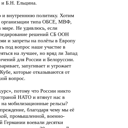
 и Б.Н. Ельцина.
но и внутреннюю политику. Хотим
ые организации типа ОБСЕ, МВФ,
в мире. Не удивлюсь, если
орпедирование решений СБ ООН
ми и запреты на полёты в Европу
ь под вопрос наше участие в
ться на лучшее, но вряд ли Запад
ничений для России и Белоруссии.
аривает, запугивает и угрожает
Кубе, которые отказываются от
шой вопрос.
урс», потому что России никто
страной НАТО и втянут нас в
ь на мобилизационные рельсы?
упреждение, благодаря чему мы её
ской, промышленной, военно-
й Германии воевали десятки