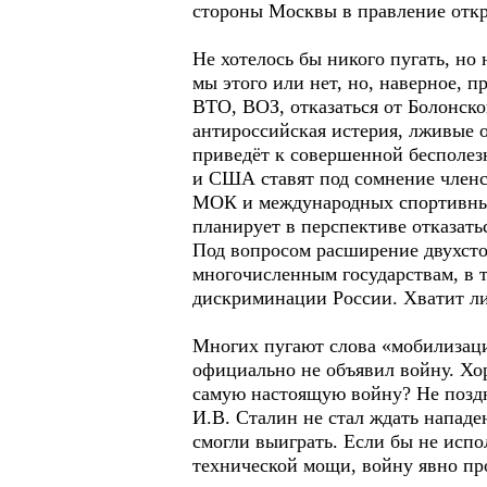
стороны Москвы в правление откр
Не хотелось бы никого пугать, н
мы этого или нет, но, наверное,
ВТО, ВОЗ, отказаться от Болонско
антироссийская истерия, лживые 
приведёт к совершенной бесполез
и США ставят под сомнение членс
МОК и международных спортивных 
планирует в перспективе отказать
Под вопросом расширение двухстор
многочисленным государствам, в т
дискриминации России. Хватит ли
Многих пугают слова «мобилизаци
официально не объявил войну. Хо
самую настоящую войну? Не позд
И.В. Сталин не стал ждать нападе
смогли выиграть. Если бы не исп
технической мощи, войну явно пр