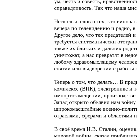
ум, честь и совесть, нравственнос
справедливость. Так что наша мисс
Несколько слов о тех, кто винова
вечера по телевидению и радио, в 
Другое дело, что тех предателей 
требуется систематически отстран
также их близких и дальних родст
уничтожат, а нас превратят в нед
любому здравомыслящему человеку
снятии или выдворении с работы с
Теперь о том, что делать… В пре
комплексе (ВПК), электронике и 
импортозамещении, производстве 
Запад открыто объявил нам войну 
широкомасштабные военно-политич
отраслями, сферами и областями н
В своё время И.В. Сталин, оценив
мировой войны, сказал приблизите