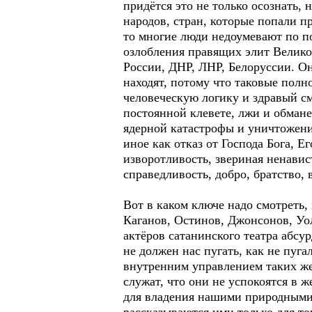
придётся это не только осознать,
народов, стран, которые попали п
то многие люди недоумевают по п
озлобления правящих элит Велик
России, ДНР, ЛНР, Белоруссии. О
находят, потому что таковые полн
человеческую логику и здравый см
постоянной клевете, лжи и обман
ядерной катастрофы и уничтожения
иное как отказ от Господа Бога, Е
изворотливость, звериная ненави
справедливость, добро, братство,
Вот в каком ключе надо смотреть,
Каганов, Остинов, Джонсонов, Уо
актёров сатанинского театра абсу
не должен нас пугать, как не пуг
внутренним управлением таких же 
служат, что они не успокоятся в 
для владения нашими природными б