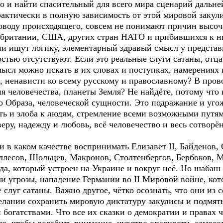
 но и найти спасительный для всего мира сценарий дальн
рактически в полную зависимость от этой мировой закул
оводу происходящего, совсем не понимают причин высоч
обритании, США, других стран НАТО и прибившихся к н
ни ищут логику, элементарный здравый смысл у представ
остью отсутствуют. Если это реальные слуги сатаны, отц
ысл можно искать в их словах и поступках, намерениях и
е, ненависти ко всему русскому и православному? В про
 человечества, планеты Земля? Не найдёте, потому что 
го Образа, человеческой сущности. Это подражание и уго
сть и злоба к людям, стремление всеми возможными путя
 веру, надежду и любовь, всё человечество и весь сотво
 и в каком качестве воспринимать Елизавет II, Байденов
ллесов, Шольцев, Макронов, Столтенбергов, Бербоков, М
рда, который устроен на Украине и вокруг неё. Но шаба
али угрозы, нападение Германии во II Мировой войне, ко
слуг сатаны. Важно другое, чётко осознать, что они из 
желании сохранить мировую диктатуру закулисы и подмять
огатствами. Что все их сказки о демократии и правах ч