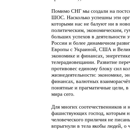
Помимо СНГ мы создали на постс
ШОС. Насколько успешны эти орг
которыми нас не балуют ни в нов
политическим, экономическим, гум
больших успехов в деятельности э
России и более динамичном разв
Европы с Украиной, США и Велико
экономике и финансах, энергетик
телерадиовещании. Развитие переч
противовес единому блоку сил ко
жизнедеятельности: экономике, эн
финансах, валютных взаиморасчёта
понятные и прагматичные цели, в 
мира сего.
Для многих соотечественников и н
фашиствующих господ, которым ни
человеческого приличия не писаны
впрыгнули в тела якобы людей, о 