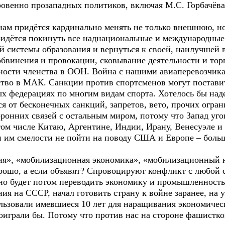
овенно прозападных политиков, включая М.С. Горбачёва
о нам придётся кардинально менять не только внешнюю, 
 придётся покинуть все наднациональные и международн
й системы образования и вернуться к своей, наилучшей 
обвинения и провокации, сковывание деятельности и т
ности членства в ООН. Война с нашими авиаперевозчика
тво в МАК. Санкции против спортсменов могут поставит
федерациях по многим видам спорта. Хотелось бы надея
ся от бесконечных санкций, запретов, вето, прочих огра
онних связей с остальным миром, потому что Запад угов
ом числе Китаю, Аргентине, Индии, Ирану, Венесуэле и 
 им смелости не пойти на поводу США и Европе – боль
я», «мобилизационная экономика», «мобилизационный к
рошо, а если объявят? Спровоцируют конфликт с любой 
но будет потом переводить экономику и промышленност
ния на СССР, начал готовить страну к войне заранее, на 
ользовали имевшиеся 10 лет для наращивания экономиче
оиграли бы. Потому что против нас на стороне фашистко