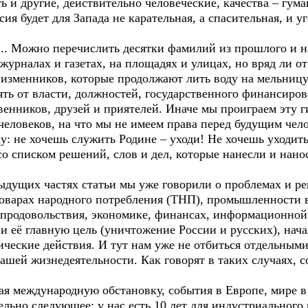
ть и другие, действительно человеческие, качества – гума
ия будет для Запада не карательная, а спасительная, и уг
т... Можно перечислить десятки фамилий из прошлого и н
журналах и газетах, на площадях и улицах, но вряд ли от
и изменников, которые продолжают лить воду на мельниц
ять от власти, должностей, государственного финансиров
венников, друзей и приятелей. Иначе мы проиграем эту 
очеловеков, на что мы не имеем права перед будущим чел
: не хочешь служить Родине – уходи! Не хочешь уходить
о списком решений, слов и дел, которые нанесли и нанос
дыдущих частях статьи мы уже говорили о проблемах и 
товарах народного потребления (ТНП), промышленности 
продовольствия, экономике, финансах, информационной с
и её главную цель (уничтожение России и русских), нач
еские действия. И тут нам уже не отбиться отдельным
ашей жизнедеятельности. Как говорят в таких случаях, с
ая международную обстановку, события в Европе, мире в 
льно следующее: у нас есть 10 лет для индустриального 