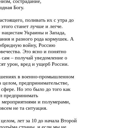
низм, сострадание,
одная Богу.
астоящего, поливать их с утра до
 этого станет лучше и легче.
у нацистам Украины и Запада,
ания и разного рода кормушек. А
гибридную войну, Россию
овечества. Это ясно и понятно
 сам – получай уведомление о
ят урон, вред и ущерб России.
решениях в военно-промышленном
в целом, предпринимательстве,
фере. Но это было до того как
ал предпринимать
и мероприятиями и полумерами,
овсем не та ситуация.
целом, лет за 10 до начала Второй
подъёма страны, и если мы не