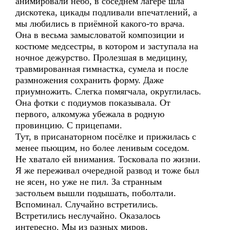
анимировали небо, в соседнем лагере шла
дискотека, цикады подливали впечатлений, а
мы любились в приёмной какого-то врача.
Она в весьма замысловатой композиции и
костюме медсестры, в котором и заступала на
ночное дежурство. Пролезшая в медицину,
травмированная гимнастка, сумела и после
размножения сохранить форму. Даже
приумножить. Слегка помягчала, округлилась.
Она фотки с подиумов показывала. От
первого, алкомужа убежала в родную
провинцию. С прицепами.
Тут, в присанаторном посёлке и прижилась с
менее пьющим, но более ленивым соседом.
Не хватало ей внимания. Тосковала по жизни.
Я же переживал очередной развод и тоже был
не ясен, но уже не пил. За странным
застольем вышли подышать, поболтали.
Вспоминал. Случайно встретились.
Встретились неслучайно. Оказалось
интересно. Мы из разных миров,