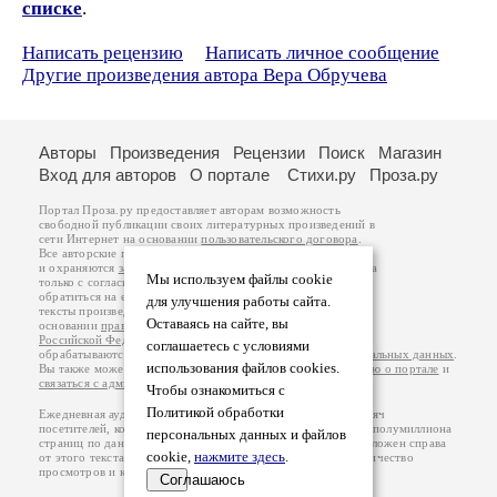
списке
.
Написать рецензию
Написать личное сообщение
Другие произведения автора Вера Обручева
Авторы
Произведения
Рецензии
Поиск
Магазин
Вход для авторов
О портале
Стихи.ру
Проза.ру
Портал Проза.ру предоставляет авторам возможность
свободной публикации своих литературных произведений в
сети Интернет на основании
пользовательского договора
.
Все авторские права на произведения принадлежат авторам
и охраняются
законом
. Перепечатка произведений возможна
Мы используем файлы cookie
только с согласия его автора, к которому вы можете
обратиться на его авторской странице. Ответственность за
для улучшения работы сайта.
тексты произведений авторы несут самостоятельно на
Оставаясь на сайте, вы
основании
правил публикации
и
законодательства
Российской Федерации
. Данные пользователей
соглашаетесь с условиями
обрабатываются на основании
Политики обработки персональных данных
.
использования файлов cookies.
Вы также можете посмотреть более подробную
информацию о портале
и
связаться с администрацией
.
Чтобы ознакомиться с
Политикой обработки
Ежедневная аудитория портала Проза.ру – порядка 100 тысяч
посетителей, которые в общей сумме просматривают более полумиллиона
персональных данных и файлов
страниц по данным счетчика посещаемости, который расположен справа
cookie,
нажмите здесь
.
от этого текста. В каждой графе указано по две цифры: количество
просмотров и количество посетителей.
Соглашаюсь