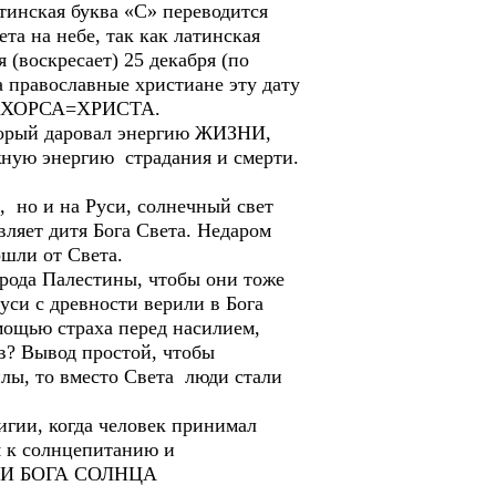
тинская буква «С» переводится
а на небе, так как латинская
 (воскресает) 25 декабря (по
а православные христиане эту дату
ета ХОРСА=ХРИСТА.
оторый даровал энергию ЖИЗНИ,
жную энергию страдания и смерти.
 но и на Руси, солнечный свет
вляет дитя Бога Света. Недаром
ошли от Света.
арода Палестины, чтобы они тоже
уси с древности верили в Бога
омощью страха перед насилием,
в? Вывод простой, чтобы
илы, то вместо Света люди стали
игии, когда человек принимал
я к солнцепитанию и
ТЬМИ БОГА СОЛНЦА