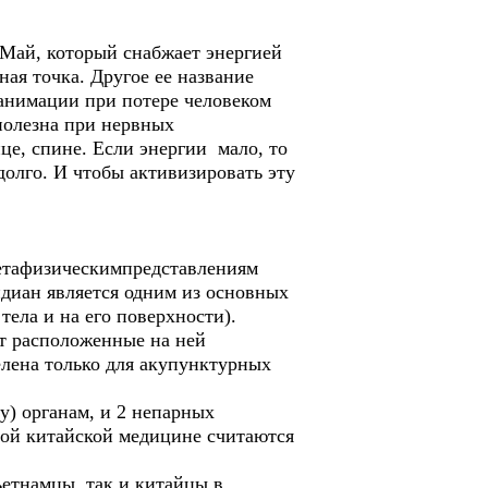
 Май, который снабжает энергией
ая точка. Другое ее название
еанимации при потере человеком
 полезна при нервных
е, спине. Если энергии мало, то
 долго. И чтобы активизировать эту
метафизическимпредставлениям
диан является одним из основных
ела и на его поверхности).
ет расположенные на ней
елена только для акупунктурных
у) органам, и 2 непарных
ной китайской медицине считаются
етнамцы, так и китайцы в