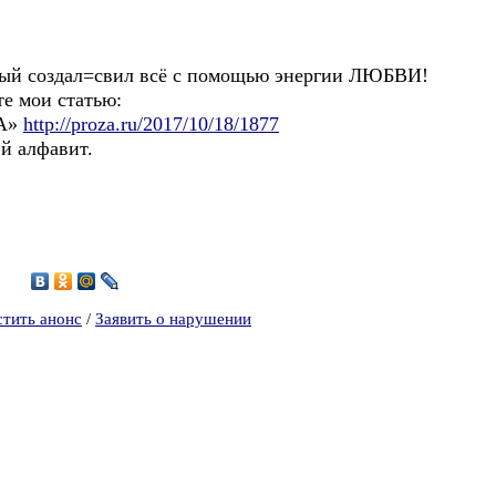
й создал=свил всё с помощью энергии ЛЮБВИ!
те мои статью:
НА»
http://proza.ru/2017/10/18/1877
ий алфавит.
5
стить анонс
/
Заявить о нарушении