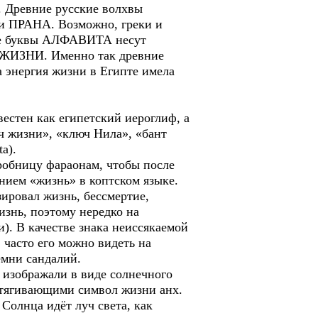
. Древние русские волхвы
ли ПРАНА. Возможно, греки и
две буквы АЛФАВИТА несут
и ЖИЗНИ. Именно так древние
а энергия жизни в Египте имела
естен как египетский иероглиф, а
ч жизни», «ключ Нила», «бант
a).
гробницу фараонам, чтобы после
нием «жизнь» в коптском языке.
зировал жизнь, бессмертие,
изнь, поэтому нередко на
). В качестве знака неиссякаемой
часто его можно видеть на
емни сандалий.
 изображали в виде солнечного
ротягивающими символ жизни анх.
 Солнца идёт луч света, как