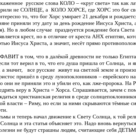
каженное русское слова КОЛО – «круг света» так как ла
ворили не СОЛНЦЕ, а КОЛО ХОРСЕ, где ХОРС это бог свет
нтересно то, что бог Хорс умирает 21 декабря и рождается
яне приняли эту дату за день рождение Иисуса Христа, 
аря). Но в любом случае празднуется рождение бога Св
вляется крест, но в отличие от креста АНХ египтян, к
ртью Иисуса Христа, а значит, несёт прямо противополо
АВИТ в том, что в далёкой древности не только Египта,
ли тот верил в то, что его душа пришла от Солнца, и я
 а значит, все русские живут на светлой земле и произ
ристос пришёл в среду лунопоклонников – еврейского н
 они не приняли это и убили его, как лже-пророка. На Р
едрять веру в Христа = Хорса. Спрашивается, зачем с п
ждаться христианская религия в среде солнцепоклоннико
ой власти – Риму, но если за ними скрываются тёмные с
рти.
ьмы и теперь начал движение к Свету Солнца, к той рел
олнца и эта статья объясняет это. Надо вновь вернутьс
 болезни не будут страшны людям, считающие себя ДЕ