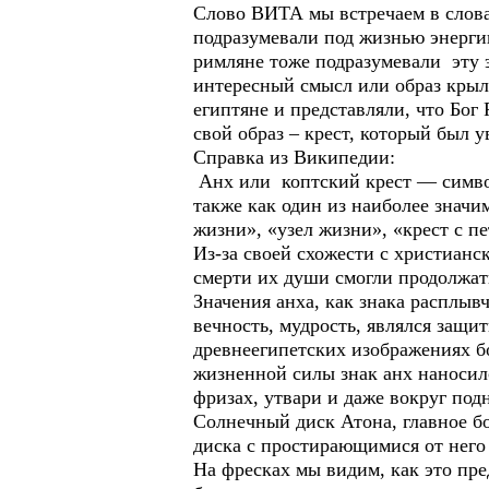
Слово ВИТА мы встречаем в слова
подразумевали под жизнью энерг
римляне тоже подразумевали эту
интересный смысл или образ крыл
египтяне и представляли, что Бог
свой образ – крест, который был
Справка из Википедии:
Анх или коптский крест — символ
также как один из наиболее значи
жизни», «узел жизни», «крест с пет
Из-за своей схожести с христианс
смерти их души смогли продолжать
Значения анха, как знака расплыв
вечность, мудрость, являлся защи
древнеегипетских изображениях бо
жизненной силы знак анх наносил
фризах, утвари и даже вокруг под
Солнечный диск Атона, главное бо
диска с простирающимися от него
На фресках мы видим, как это пре