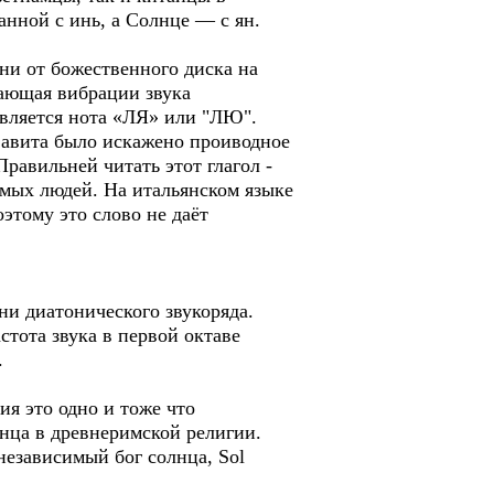
нной с инь, а Солнце — с ян.
ни от божественного диска на
чающая вибрации звука
является нота «ЛЯ» или "ЛЮ".
авита было искажено проиводное
равильней читать этот глагол -
имых людей. На итальянском языке
этому это слово не даёт
ни диатонического звукоряда.
стота звука в первой октаве
.
ия это одно и тоже что
нца в древнеримской религии.
независимый бог солнца, Sol