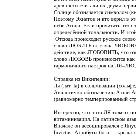
древности считали их двумя перв
Солнце обозначается символом (к
Поэтому Эхнатон и кто верил в эт
небе Атона. Если прочитать это с
определённой тональности. И этой
Отсюда происходит русское слов
слово ЛЮБИТЬ от слова ЛЮБОВЬ, гд
действие, как ЛЮБОВИТЬ, что озн
слово ЛЮБОВЬ произносится как А
гармоничного настроя на ЛЯ=Л
Справка из Википедии:
Ля (лат. la) в сольмизации (соль
Аналогично обозначению A или Ас.
(равномерно темперированный стро
Интересно, что нота ЛЯ тоже отно
витаминизация. На латинском язы
Вначале он ассоциировался с Янус
Invictus. Атрибуты бога — крылат