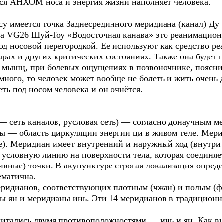
ется АНХОМ носа и энергия жизни наполняет человека.
осу имеется точка Заднесрединного меридиана (канал) Ду
ка VG26 Шуй-Гоу «Водосточная канава» это реанимационн
д носовой перегородкой. Ее используют как средство р
арах и других критических состояниях. Также она будет
и мышц, при болевых ощущениях в позвоночнике, поясниц
 много, то человек может вообще не болеть и жить очень
еть под носом человека и он очнётся.
 — сеть каналов, русловая сеть) — согласно донаучным 
 — область циркуляции энергии ци в живом теле. Мери
). Меридиан имеет внутренний и наружный ход (внутри т
 условную линию на поверхности тела, которая соединя
ивные) точки. В акупунктуре строгая локализация опред
ематична.
еридианов, соответствующих плотным (чжан) и полым (ф
ы ян и меридианы инь. Эти 14 меридианов в традицион
итались двумя противоположностями — инь и ян. Как вь