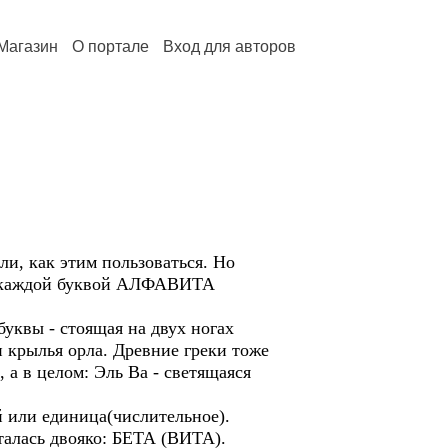
Магазин
О портале
Вход для авторов
и, как этим пользоваться. Но
 За каждой буквой АЛФАВИТА
буквы - стоящая на двух ногах
и крылья орла. Древние греки тоже
 а в целом: Эль Ва - светящаяся
й или единица(числительное).
талась двояко: БЕТА (ВИТА).