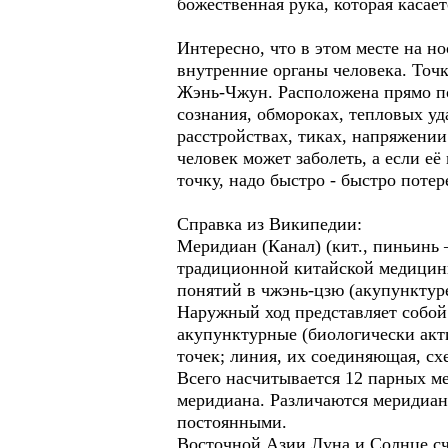
божественная рука, которая каса
Интересно, что в этом месте на н
внутренние органы человека. Точ
Жэнь-Чжун. Расположена прямо по
сознания, обмороках, тепловых уд
расстройствах, тиках, напряжени
человек может заболеть, а если её
точку, надо быстро - быстро потер
Справка из Википедии:
Меридиан (Канал) (кит., пиньинь
традиционной китайской медицины
понятий в чжэнь-цзю (акупунктуре
Наружный ход представляет собой
акупунктурные (биологически акт
точек; линия, их соединяющая, сх
Всего насчитывается 12 парных м
меридиана. Различаются меридиан
постоянными.
Восточной Азии Луна и Солнце сч