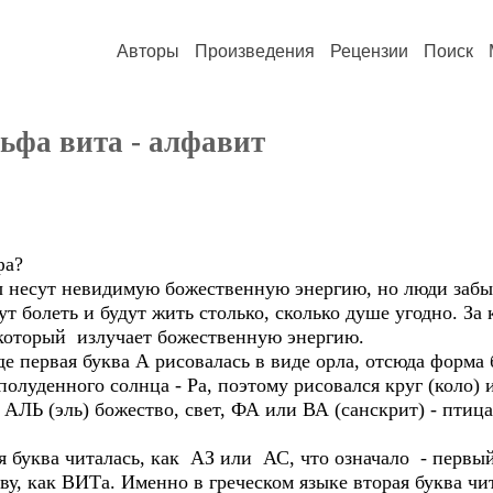
Авторы
Произведения
Рецензии
Поиск
льфа вита - алфавит
фа?
ы несут невидимую божественную энергию, но люди забыл
нут болеть и будут жить столько, сколько душе угодно.
, который излучает божественную энергию.
е первая буква А рисовалась в виде орла, отсюда форма 
олуденного солнца - Ра, поэтому рисовался круг (коло) 
АЛЬ (эль) божество, свет, ФА или ВА (санскрит) - птица,
я буква читалась, как АЗ или АС, что означало - первы
, как ВИТа. Именно в греческом языке вторая буква чи