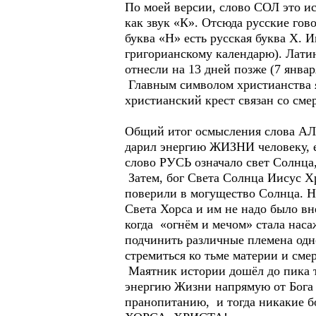
По моей версии, слово СОЛ это ис
как звук «К». Отсюда русские го
буква «Н» есть русская буква Х. И
григорианскому календарю). Латин
отнесли на 13 дней позже (7 янв
Главным символом христианства я
христианский крест связан со сме
Общий итог осмысления слова АЛФ
дарил энергию ЖИЗНИ человеку, ес
слово РУСЬ означало свет Солнца,
Затем, бог Света Солнца Иисус Х
поверили в могущество Солнца. Но
Света Хорса и им не надо было вн
когда «огнём и мечом» стала наса
подчинить различные племена одн
стремиться ко тьме материи и сме
Маятник истории дошёл до пика т
энергию Жизни напрямую от Бога С
пранопитанию, и тогда никакие