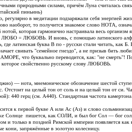
ичными природными силами, причём Луна считалась связа
итайский пиньинь)
о, регулярно в медитации подзаряжали себя энергией жиз
лово наоборот, то получится знакомое слово НОТА, озна
 нотой, которая гармонично настраивала весь организм 
о ЛЮБО = ЛЮБОВЬ. И вновь, с помощью латинского алф
е латинская буква В по - русски стали читать, как Б. П
ачает свивать "семейное гнездо", а не призыв бить люб
МОРЕ, что буквально переводится, как: "не смерть"! По
Ю, которое свойственно русскому слову ЛЮБОВЬ.
феджио) — нота, мнемоническое обозначение шестой ступе
 Отстоит на целый тон от соль и на целый тон от си. Ча
й): 440 герц (см. A440). Стандартная частота камертона
сится к первой букве А или Ас (Аз) и слово сольминизац
ке Солнце пишется, как СОЛИ, и был бог Сол — бог сол
ом и только в поздней Римской империи появляется как 
ые кони, запряжённые в золотую колесницу.