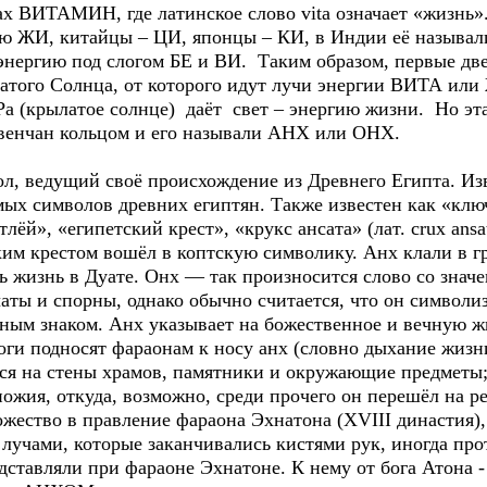
х ВИТАМИН, где латинское слово vita означает «жизнь»
ию ЖИ, китайцы – ЦИ, японцы – КИ, в Индии её называ
 энергию под слогом БЕ и ВИ. Таким образом, первые 
атого Солнца, от которого идут лучи энергии ВИТА ил
 Ра (крылатое солнце) даёт свет – энергию жизни. Но эт
 увенчан кольцом и его называли АНХ или ОНХ.
, ведущий своё происхождение из Древнего Египта. Изв
мых символов древних египтян. Также известен как «клю
лёй», «египетский крест», «крукс ансата» (лат. crux ansat
ким крестом вошёл в коптскую символику. Анх клали в 
 жизнь в Дуате. Онх — так произносится слово со значе
чаты и спорны, однако обычно считается, что он символи
тным знаком. Анх указывает на божественное и вечную ж
ги подносят фараонам к носу анх (словно дыхание жизни
ся на стены храмов, памятники и окружающие предметы; 
ножия, откуда, возможно, среди прочего он перешёл на р
жество в правление фараона Эхнатона (XVIII династия),
 лучами, которые заканчивались кистями рук, иногда п
дставляли при фараоне Эхнатоне. К нему от бога Атона -