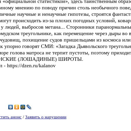
 «официальной статистикой», здесь таинственным образ
иному мнению по поводу причин столь необычного пове
личные научные и ненаучные гипотезы, строятся фантас
огут происходить из-за плохих погодных условий, ковар
у людей, выбросов метана... Сторонники паранормальн
рмудском треугольнике, как перемещение через дыры во 
х чудовищ, похищение судов пришельцами из космоса и
ак упорно говорят СМИ: «Загадка Дьявольского треугольн
ре голова матроса не терпит пустоты, поэтому приходит
ОНСКИЕ (ЛОШАДИНЫЕ) ШИРОТЫ.
 https://dzen.ru/kalanov
0
стить анонс
/
Заявить о нарушении