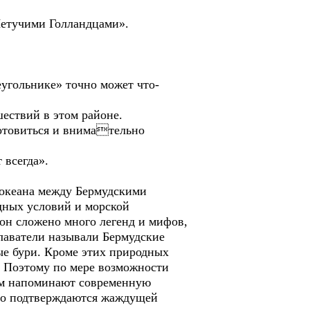
Летучими Голландцами».
еугольнике» точно может что-
шествий в этом районе.
готовиться и внимательно
 всегда».
 океана между Бермудскими
одных условий и морской
йон сложено много легенд и мифов,
плаватели называли Бермудские
ые бури. Кроме этих природных
. Поэтому по мере возможности
гом напоминают современную
нно подтверждаются жаждущей