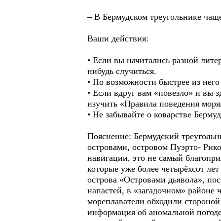
– В Бермудском треугольнике чаще
Ваши действия:
• Если вы начитались разной лите
нибудь случиться.
• По возможности быстрее из него
• Если вдруг вам «повезло» и вы 
изучить «Правила поведения моря
• Не забывайте о коварстве Берму
Пояснение: Бермудский треугольн
островами, островом Пуэрто- Рико
навигации, это не самый благопри
которые уже более четырёхсот ле
острова «Островами дьявола», по
напастей, в «загадочном» районе 
мореплаватели обходили стороной
информация об аномальной погоде