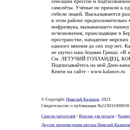
сенсаций прессой и подтасованной
самолёты. Учёные не пришли к ед
гибели людей. Высказываются раз
в этом районе предположительно м
инфразвука, вызывающего панику 
исчезновения, происходящие в Бе
пространстве, нападение морски
единого мнения до сих пор нет. К
не шутил наш боцман Гриша: «В мо
См. ЛЕТУЧИЙ ГОЛЛАНДЕЦ, К
Подписывайтесь на мой Дзен-канал -
Книги на сайте - www.kalanov.ru
© Copyright:
Николай Каланов
, 2023
Свидетельство о публикации №22303100003
Список читателей
/
Версия для печати
/
Разме
Другие произведения автора Николай Каланов