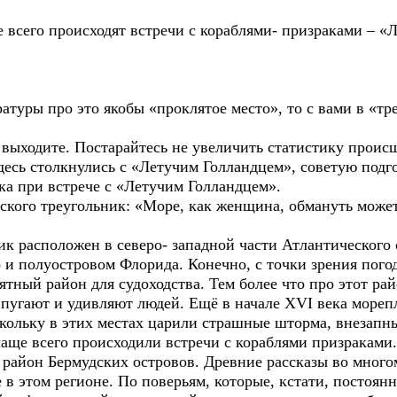
 всего происходят встречи с кораблями- призраками – «
ратуры про это якобы «проклятое место», то с вами в «тр
 выходите. Постарайтесь не увеличить статистику проис
здесь столкнулись с «Летучим Голландцем», советую под
ка при встрече с «Летучим Голландцем».
дского треугольник: «Море, как женщина, обмануть может
ик расположен в северо- западной части Атлантического
 и полуостровом Флорида. Конечно, с точки зрения пог
ятный район для судоходства. Тем более что про этот ра
т пугают и удивляют людей. Ещё в начале XVI века море
скольку в этих местах царили страшные шторма, внезапн
чаще всего происходили встречи с кораблями призраками
 район Бермудских островов. Древние рассказы во мно
 в этом регионе. По поверьям, которые, кстати, постоя