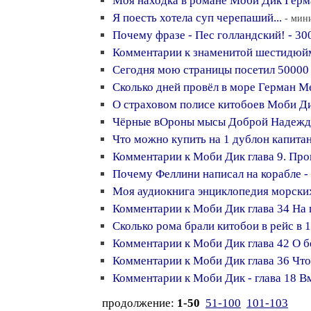
Моя находка в романе Моби Дик Герм
Я поесть хотела суп черепаший...
- мин
Почему фразе - Пес голландский! - 30
Комментарии к знаменитой шестидюй
Сегодня мою страницы посетил 50000 
Сколько дней провёл в море Герман М
О страховом полисе китобоев Моби Д
Чёрные вОроны мысы Доброй Надежд
Что можно купить на 1 дублон капит
Комментарии к Моби Дик глава 9. Про
Почему Феллини написал на корабле 
Моя аудиокнига энциклопедия морски
Комментарии к Моби Дик глава 34 На
Сколько рома брали китобои в рейс в 
Комментарии к Моби Дик глава 42 О б
Комментарии к Моби Дик глава 36 Что
Комментарии к Моби Дик - глава 18 В
продолжение:
1-50
51-100
101-103