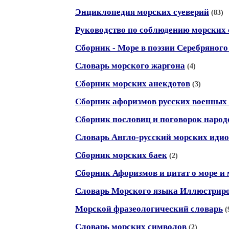
Энциклопедия морских суеверий
(83)
Руководство по соблюдению морских 
Сборник - Море в поэзии Серебряного
Словарь морского жаргона
(4)
Сборник морских анекдотов
(3)
Cборник афоризмов русских военных
Сборник пословиц и поговорок народ
Словарь Англо-русский морских идио
Сборник морских баек
(2)
Сборник Афоризмов и цитат о море и
Словарь Морского языка Иллюстрир
Морской фразеологический словарь
(
Словарь морских символов
(2)