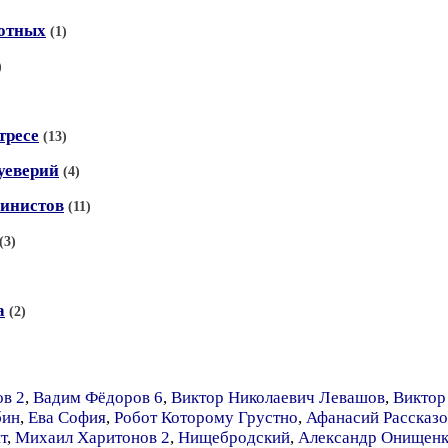
отных
(1)
)
тресе
(13)
уеверий
(4)
ринистов
(11)
(3)
а
(2)
в 2
,
Вадим Фёдоров 6
,
Виктор Николаевич Левашов
,
Виктор
бин
,
Ева София
,
Робот Которому Грустно
,
Афанасий Рассказо
т
,
Михаил Харитонов 2
,
Нищебродский
,
Александр Онищен