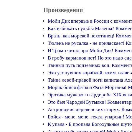
Произведения
Моби Дик впервые в России с коммен
Как избежать судьбы Мазепы? Комме
Врать, как морской пехотинец! Комме
Тюлень не русалка - не приласкает! К
И Трамп читал про Моби Дик! Коммент
В гробу карманов нет! Но это надо сд
Тайный путь подземных вод. Коммента
Эхо утонувших кораблей. комм. главе 
Тайна левой-правой ноги капитана Ах
Моряк бойся фаты и Фата Морганы! 
Эротика мужского гардероба XIX века
Это был Чародей Бутылки! Комментар
Астрономия деревенских старух. Ко
Бойся - мене, мене, текел, упарсин! 
К упала - Б пропала Богохульные шуто
А кому и пёс голландский! Моби Дик