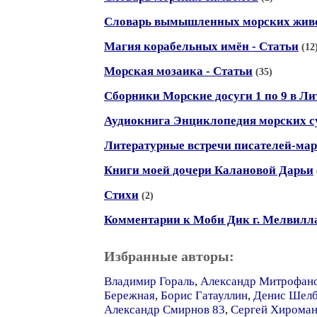
Словарь вымышленных морских жив
Магия корабельных имён - Статьи
(12
Морская мозаика - Статьи
(35)
Сборники Морские досуги 1 по 9 в Ли
Аудиокнига Энциклопедия морских с
Литературные встречи писателей-ма
Книги моей дочери Калановой Дарьи
Стихи
(2)
Комментарии к Моби Дик г. Мелвилл
Избранные авторы:
Владимир Гораль
,
Александр Митрофано
Бережная
,
Борис Гатауллин
,
Денис Шел
Александр Смирнов 83
,
Сергей Хироман