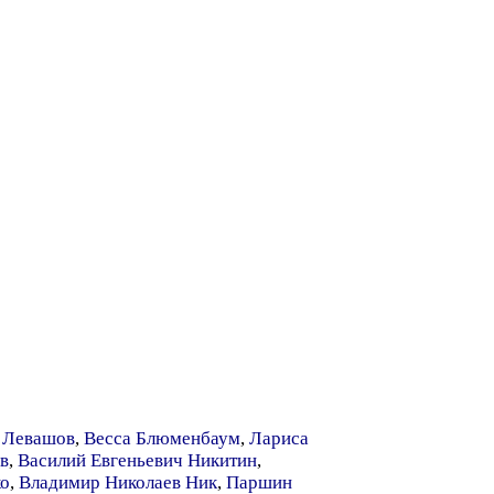
 Левашов
,
Весса Блюменбаум
,
Лариса
в
,
Василий Евгеньевич Никитин
,
ко
,
Владимир Николаев Ник
,
Паршин