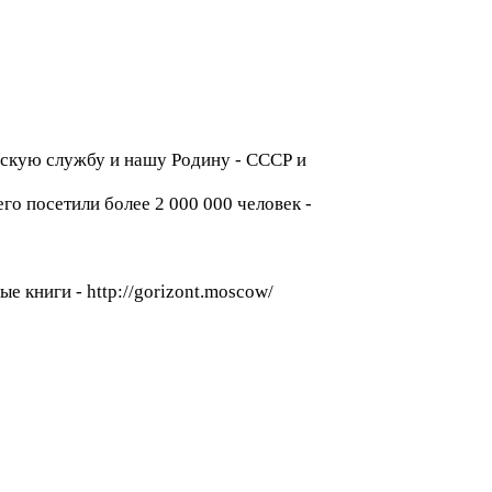
орскую службу и нашу Родину - СССР и
его посетили более 2 000 000 человек -
е книги - http://gorizont.moscow/