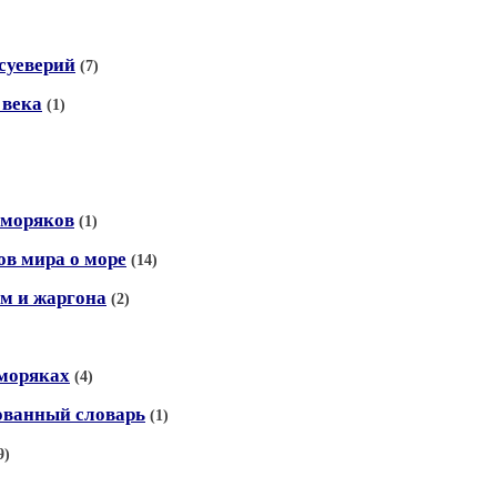
суеверий
(7)
 века
(1)
 моряков
(1)
ов мира о море
(14)
м и жаргона
(2)
 моряках
(4)
ованный словарь
(1)
9)