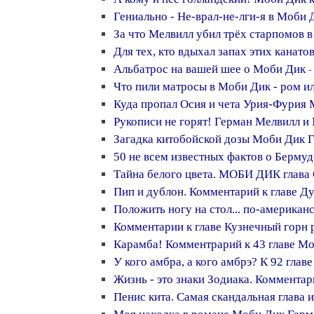
Гениально - Не-врал-не-лги-я в Моби 
За что Мелвилл убил трёх старпомов 
Для тех, кто вдыхал запах этих канатов
Альбатрос на вашей шее о Моби Дик
-
Что пили матросы в Моби Дик - ром ил
Куда пропал Осия и чета Урия-Фурия
Рукописи не горят! Герман Мелвилл и
Загадка китобойской дозы Моби Дик Г
50 не всем известных фактов о Берму
Тайна белого цвета. МОБИ ДИК глава 
Пип и дублон. Комментарий к главе 
Положить ногу на стол... по-американ
Комментарии к главе Кузнечный горн
Карамба! Комментрарий к 43 главе Мо
У кого амбра, а кого амбрэ? К 92 гл
Жизнь - это знаки Зодиака. Коммента
Пенис кита. Самая скандальная глава 