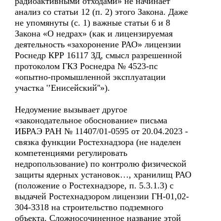
радиоактивными отходами» не начинает
анализ со статьи 12 (п. 2) этого Закона. Даже
не упомянуты (с. 1) важные статьи 6 и 8
Закона «О недрах» (как и лицензируемая
деятельность «захоронение РАО» лицензии
Роснедр КРР 16117 ЗД, смысл разрешенной
протоколом ГКЗ Роснедра № 4523-пс
«опытно-промышленной эксплуатации
участка '’Енисейский''»).
Недоумение вызывает другое
«законодательное обоснование» письма
ИБРАЭ РАН № 11407/01-0595 от 20.04.2023 -
связка функции Ростехнадзора (не наделен
компетенциями регулировать
недропользование) по контролю физической
защиты ядерных установок…, хранилищ РАО
(положение о Ростехнадзоре, п. 5.3.1.3) с
выдачей Ростехнадзором лицензии ГН-01,02-
304-3318 на строительство подземного
объекта. Сложносочиненное название этой