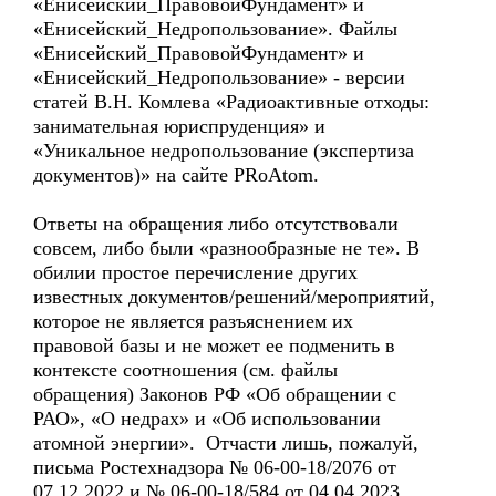
«Енисейский_ПравовойФундамент» и
«Енисейский_Недропользование». Файлы
«Енисейский_ПравовойФундамент» и
«Енисейский_Недропользование» - версии
статей В.Н. Комлева «Радиоактивные отходы:
занимательная юриспруденция» и
«Уникальное недропользование (экспертиза
документов)» на сайте PRoAtom.
Ответы на обращения либо отсутствовали
совсем, либо были «разнообразные не те». В
обилии простое перечисление других
известных документов/решений/мероприятий,
которое не является разъяснением их
правовой базы и не может ее подменить в
контексте соотношения (см. файлы
обращения) Законов РФ «Об обращении с
РАО», «О недрах» и «Об использовании
атомной энергии». Отчасти лишь, пожалуй,
письма Ростехнадзора № 06-00-18/2076 от
07.12.2022 и № 06-00-18/584 от 04.04.2023,