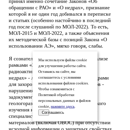
принял именно сочетание Законов «Об
обращении с РАО» и «О недрах», признание
которой я не один год добивался в переписке
и статьях (особенно настойчиво в последний
год после слушаний по МОЛ-2022). То есть,
МОЛ-2015 и МОЛ-2022, а также объяснения
их методической базы с позиций Закона «О
использовании АЭ», мягко говоря, слабы.
Я сознательно ограничился в своем анализе
Мы используем файлы cookie
рамками «Закон «Об обращении с
для улучшения работы сайта.
радиоактивными отходами» - Закон «О
Оставаясь на сайте, вы
недрах» - лицензия на пользование недрами
соглашаетесь с условиями
для захоронения радиоактивных отходов -
использования файлов cookies.
Чтобы ознакомиться с
нарушения, связанные с
Политикой обработки
задокументированным невыполнением
персональных данных и файлов
геологоразведочной стадии геологического
cookie,
нажмите здесь
.
изучения недр». Рассмотрение любыми
Соглашаюсь
специалистами важных последующих
материалов (включая ОВОС) при отсутствии
исходной информации о защитных свойствах