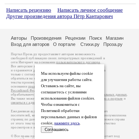
Написать рецензию
Написать личное сообщение
Другие произведения автора Пётр Кантарович
Авторы
Произведения
Рецензии
Поиск
Магазин
Вход для авторов
О портале
Стихи.ру
Проза.ру
Портал Проза.ру предоставляет авторам возможность
свободной публикации своих литературных произведений в
сети Интернет на основании
пользовательского договора
.
Все авторские права на произведения принадлежат авторам
и охраняются
законом
. Перепечатка произведений возможна
Мы используем файлы cookie
только с согласия его автора, к которому вы можете
обратиться на его авторской странице. Ответственность за
для улучшения работы сайта.
тексты произведений авторы несут самостоятельно на
Оставаясь на сайте, вы
основании
правил публикации
и
законодательства
Российской Федерации
. Данные пользователей
соглашаетесь с условиями
обрабатываются на основании
Политики обработки персональных данных
.
использования файлов cookies.
Вы также можете посмотреть более подробную
информацию о портале
и
связаться с администрацией
.
Чтобы ознакомиться с
Политикой обработки
Ежедневная аудитория портала Проза.ру – порядка 100 тысяч
посетителей, которые в общей сумме просматривают более полумиллиона
персональных данных и файлов
страниц по данным счетчика посещаемости, который расположен справа
cookie,
нажмите здесь
.
от этого текста. В каждой графе указано по две цифры: количество
просмотров и количество посетителей.
Соглашаюсь
© Все права принадлежат авторам, 2000-2026. Портал работает под