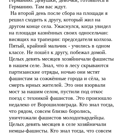
Германию. Девушки, девочки, готовьтесь в
Германию. Там вас ждут.
На второй день после сбора на площади я
решил сходить к другу, который жил на
другом конце села. Ужаснулся, когда увидел
на площади казнённых своих односельчан:
висящих на трапеции: председателя колхоза.
Пятый, крайний мальчик - учились в одном
классе. Не пошёл к другу, побежал домой.
Целых девять месяцев хозяйничали фашисты
в нашем селе. Знал, что в лесу скрываются
партизанские отряды, ночью они мстят
фашистам за сожжённые города и сёла, за
смерть ирных жителей. Это они взорвали
мост за нашим селом, пустили под откос
поезд с техникой фашистов. Это произошло
недалеко от Ворошиловграда. Кто знал тогда,
что рядом, совсем близко боролись,
уничтожали фашистов молодогвардейцы.
Целых девять месяцев в селе хозяйничали
немцы-фашисты. Кто знал тогда, что совсем