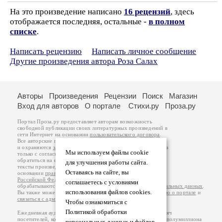
На это произведение написано
16 рецензий
, здесь
отображается последняя, остальные -
в полном
списке
.
Написать рецензию
Написать личное сообщение
Другие произведения автора Роза Салах
Авторы
Произведения
Рецензии
Поиск
Магазин
Вход для авторов
О портале
Стихи.ру
Проза.ру
Портал Проза.ру предоставляет авторам возможность
свободной публикации своих литературных произведений в
сети Интернет на основании
пользовательского договора
.
Все авторские права на произведения принадлежат авторам
и охраняются
законом
. Перепечатка произведений возможна
Мы используем файлы cookie
только с согласия его автора, к которому вы можете
обратиться на его авторской странице. Ответственность за
для улучшения работы сайта.
тексты произведений авторы несут самостоятельно на
Оставаясь на сайте, вы
основании
правил публикации
и
законодательства
Российской Федерации
. Данные пользователей
соглашаетесь с условиями
обрабатываются на основании
Политики обработки персональных данных
.
использования файлов cookies.
Вы также можете посмотреть более подробную
информацию о портале
и
связаться с администрацией
.
Чтобы ознакомиться с
Политикой обработки
Ежедневная аудитория портала Проза.ру – порядка 100 тысяч
посетителей, которые в общей сумме просматривают более полумиллиона