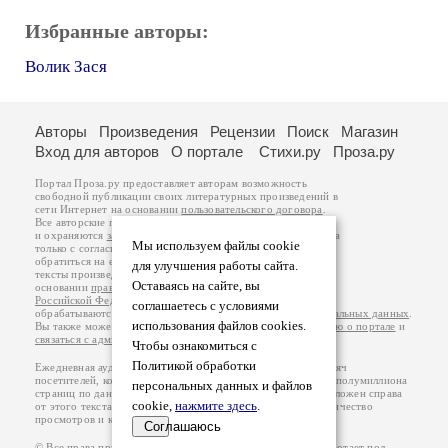
Избранные авторы:
Волик Зася
Авторы
Произведения
Рецензии
Поиск
Магазин
Вход для авторов
О портале
Стихи.ру
Проза.ру
Портал Проза.ру предоставляет авторам возможность
свободной публикации своих литературных произведений в
сети Интернет на основании
пользовательского договора
.
Все авторские права на произведения принадлежат авторам
и охраняются
законом
. Перепечатка произведений возможна
Мы используем файлы cookie
только с согласия его автора, к которому вы можете
обратиться на его авторской странице. Ответственность за
для улучшения работы сайта.
тексты произведений авторы несут самостоятельно на
Оставаясь на сайте, вы
основании
правил публикации
и
законодательства
Российской Федерации
. Данные пользователей
соглашаетесь с условиями
обрабатываются на основании
Политики обработки персональных данных
.
использования файлов cookies.
Вы также можете посмотреть более подробную
информацию о портале
и
связаться с администрацией
.
Чтобы ознакомиться с
Политикой обработки
Ежедневная аудитория портала Проза.ру – порядка 100 тысяч
посетителей, которые в общей сумме просматривают более полумиллиона
персональных данных и файлов
страниц по данным счетчика посещаемости, который расположен справа
cookie,
нажмите здесь
.
от этого текста. В каждой графе указано по две цифры: количество
просмотров и количество посетителей.
Соглашаюсь
© Все права принадлежат авторам, 2000-2026. Портал работает под