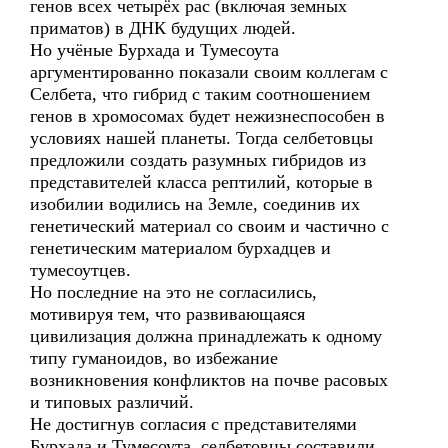
генов всех четырёх рас (включая земных
приматов) в ДНК будущих людей.
Но учёные Бурхада и Тумесоута
аргументированно показали своим коллегам с
Селбета, что гибрид с таким соотношением
генов в хромосомах будет нежизнеспособен в
условиях нашей планеты. Тогда селбетовцы
предложили создать разумных гибридов из
представителей класса рептилий, которые в
изобилии водились на Земле, соединив их
генетический материал со своим и частично с
генетическим материалом бурхадцев и
тумесоутцев.
Но последние на это не согласились,
мотивируя тем, что развивающаяся
цивилизация должна принадлежать к одному
типу гуманоидов, во избежание
возникновения конфликтов на почве расовых
и типовых различий.
Не достигнув согласия с представителями
Бурхада и Тумесоута, селбетовцы составили