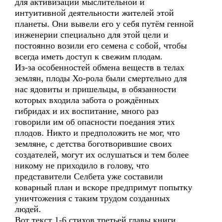
для активизации мыслительной и
интуитивной деятельности жителей этой
планеты. Они вывели его у себя путём генной
инженерии специально для этой цели и
постоянно возили его семена с собой, чтобы
всегда иметь доступ к свежим плодам.
Из-за особенностей обмена веществ в телах
землян, плоды Хо-рола были смертельно для
нас ядовиты и пришельцы, в обязанности
которых входила забота о рождённых
гибридах и их воспитание, много раз
говорили им об опасности поедания этих
плодов. Никто и предположить не мог, что
земляне, с детства боготворившие своих
создателей, могут их ослушаться и тем более
никому не приходило в голову, что
представители Селбета уже составили
коварный план и вскоре предпримут попытку
уничтожения с таким трудом созданных
людей.
Вот текст 1-6 стихов третьей главы книги