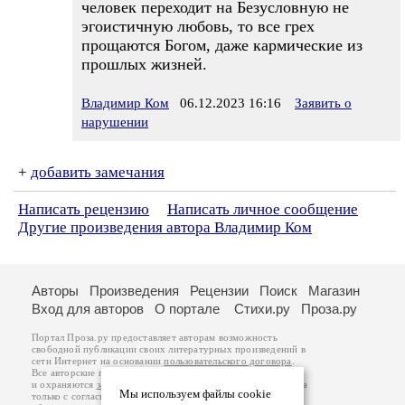
человек переходит на Безусловную не
эгоистичную любовь, то все грех
прощаются Богом, даже кармические из
прошлых жизней.
Владимир Ком
06.12.2023 16:16
Заявить о
нарушении
+
добавить замечания
Написать рецензию
Написать личное сообщение
Другие произведения автора Владимир Ком
Авторы
Произведения
Рецензии
Поиск
Магазин
Вход для авторов
О портале
Стихи.ру
Проза.ру
Портал Проза.ру предоставляет авторам возможность
свободной публикации своих литературных произведений в
сети Интернет на основании
пользовательского договора
.
Все авторские права на произведения принадлежат авторам
и охраняются
законом
. Перепечатка произведений возможна
Мы используем файлы cookie
только с согласия его автора, к которому вы можете