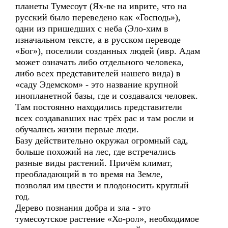
планеты Тумесоут (Ях-ве на иврите, что на
русский было переведено как «Господь»),
одни из пришедших с неба (Эло-хим в
изначальном тексте, а в русском переводе
«Бог»), поселили созданных людей (ивр. Адам
может означать либо отдельного человека,
либо всех представителей нашего вида) в
«саду Эдемском» - это название крупной
инопланетной базы, где и создавался человек.
Там постоянно находились представители
всех создававших нас трёх рас и там росли и
обучались жизни первые люди.
Базу действительно окружал огромный сад,
больше похожий на лес, где встречались
разные виды растений. Причём климат,
преобладающий в то время на Земле,
позволял им цвести и плодоносить круглый
год.
Дерево познания добра и зла - это
тумесоутское растение «Хо-рол», необходимое