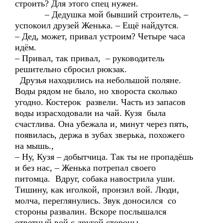
строить? Для этого спец нужен.
– Дедушка мой бывший строитель, –
успокоил друзей Женька. – Ещё найдутся.
– Дед, может, привал устроим? Четыре часа
идём.
– Привал, так привал, – руководитель
решительно сбросил рюкзак.
Друзья находились на небольшой поляне.
Воды рядом не было, но хвороста сколько
угодно. Костерок развели. Часть из запасов
воды израсходовали на чай. Кузя была
счастлива. Она убежала и, минут через пять,
появилась, держа в зубах зверька, похожего
на мышь.,
– Ну, Кузя – добытчица. Так ты не пропадёшь
и без нас, – Женька потрепал своего
питомца. Вдруг, собака навострила уши.
Тишину, как иголкой, пронзил вой. Люди,
молча, переглянулись. Звук доносился со
стороны развалин. Вскоре послышался
ответный вой с другой стороны.