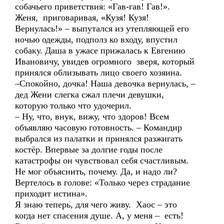
собачьего приветствия: «Гав-гав! Гав!».
Женя, приговаривая, «Кузя! Кузя!
Вернулась!» – выпутался из утепляющей его
ночью одежды, подполз ко входу, впустил
собаку. Даша в ужасе прижалась к Евгению
Ивановичу, увидев огромного зверя, который
принялся облизывать лицо своего хозяина.
–Спокойно, дочка! Наша девочка вернулась, –
дед Жени слегка сжал плечи девушки,
которую только что удочерил.
– Ну, что, внук, вижу, что здоров! Всем
объявляю часовую готовность. – Командир
выбрался из палатки и принялся разжигать
костёр. Впервые за долгие годы после
катастрофы он чувствовал себя счастливым.
Не мог объяснить, почему. Да, и надо ли?
Вертелось в голове: «Только через страдание
приходит истина».
Я знаю теперь, для чего живу. Хаос – это
когда нет спасения душе. А, у меня – есть!