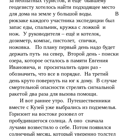
за неопытных туристов, и ещё бывшему
геодезисту хотелось найти подходящее место
для дома на земле у большой воды. В
рюкзаке каждого участника экспедиции был
запас еды, спальник, кружка с ложкой и
нож. У руководителя – ещё и котелок,
дозиметр, компас, пистолет, спички,
ножовка. По плану первый день надо будет
держать путь на север, Второй день - поиски
озера, которое осталось в памяти Евгения
Ивановича, и просигналить один раз -
обозначить, что все в порядке. На третий
день круто повернуть на юг к дому. В случае
смертельной опасности стрелять сигнальной
ракетой два раза для вызова помощи.
И вот раннее утро. Путешественники
вместе с Кузей уже выбрались из подземелья.
Горизонт на востоке розовел от
пробудившегося солнца. А оно сначала
лучами возвестило о себе. Потом появился
солнечный месяц, который уверенно толстел