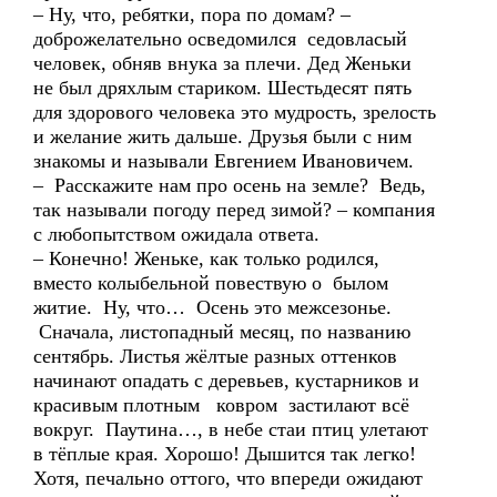
– Ну, что, ребятки, пора по домам? –
доброжелательно осведомился седовласый
человек, обняв внука за плечи. Дед Женьки
не был дряхлым стариком. Шестьдесят пять
для здорового человека это мудрость, зрелость
и желание жить дальше. Друзья были с ним
знакомы и называли Евгением Ивановичем.
– Расскажите нам про осень на земле? Ведь,
так называли погоду перед зимой? – компания
с любопытством ожидала ответа.
– Конечно! Женьке, как только родился,
вместо колыбельной повествую о былом
житие. Ну, что… Осень это межсезонье.
Сначала, листопадный месяц, по названию
сентябрь. Листья жёлтые разных оттенков
начинают опадать с деревьев, кустарников и
красивым плотным ковром застилают всё
вокруг. Паутина…, в небе стаи птиц улетают
в тёплые края. Хорошо! Дышится так легко!
Хотя, печально оттого, что впереди ожидают