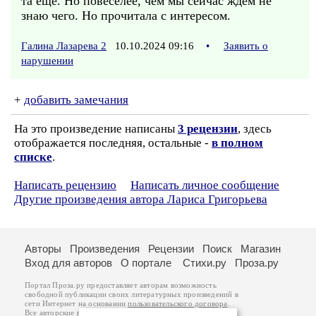
та ещё. Но повеселее, чем мы сейчас ждём не
знаю чего. Но прочитала с интересом.
Галина Лазарева 2
10.10.2024 09:16
•
Заявить о
нарушении
+
добавить замечания
На это произведение написаны
3 рецензии
, здесь
отображается последняя, остальные -
в полном
списке
.
Написать рецензию
Написать личное сообщение
Другие произведения автора Лариса Григорьева
Авторы
Произведения
Рецензии
Поиск
Магазин
Вход для авторов
О портале
Стихи.ру
Проза.ру
Портал Проза.ру предоставляет авторам возможность
свободной публикации своих литературных произведений в
сети Интернет на основании
пользовательского договора
.
Все авторские права на произведения принадлежат авторам