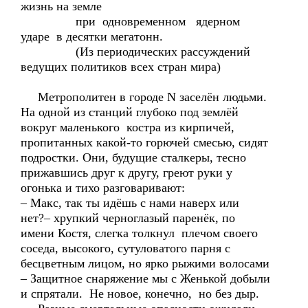
жизнь на земле
при одновременном ядерном
ударе в десятки мегатонн.
(Из периодических рассуждений
ведущих политиков всех стран мира)
Метрополитен в городе N заселён людьми.
На одной из станций глубоко под землёй
вокруг маленького костра из кирпичей,
пропитанных какой-то горючей смесью, сидят
подростки. Они, будущие сталкеры, тесно
прижавшись друг к другу, греют руки у
огонька и тихо разговаривают:
– Макс, так ты идёшь с нами наверх или
нет?– хрупкий черноглазый паренёк, по
имени Костя, слегка толкнул плечом своего
соседа, высокого, сутуловатого парня с
бесцветным лицом, но ярко рыжими волосами
– Защитное снаряжение мы с Женькой добыли
и спрятали. Не новое, конечно, но без дыр.