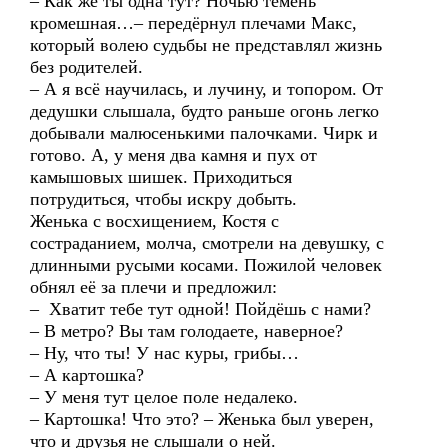
– Как же ты одна тут? Ночью темень
кромешная…– передёрнул плечами Макс,
который волею судьбы не представлял жизнь
без родителей.
– А я всё научилась, и лучину, и топором. От
дедушки слышала, будто раньше огонь легко
добывали малюсенькими палочками. Чирк и
готово. А, у меня два камня и пух от
камышовых шишек. Приходиться
потрудиться, чтобы искру добыть.
Женька с восхищением, Костя с
состраданием, молча, смотрели на девушку, с
длинными русыми косами. Пожилой человек
обнял её за плечи и предложил:
– Хватит тебе тут одной! Пойдёшь с нами?
– В метро? Вы там голодаете, наверное?
– Ну, что ты! У нас куры, грибы…
– А картошка?
– У меня тут целое поле недалеко.
– Картошка! Что это? – Женька был уверен,
что и друзья не слышали о ней.