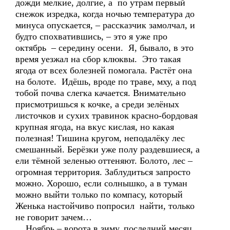
дожди мелкие, долгие, а по утрам первый
снежок изредка, когда ночью температура до
минуса опускается, – рассказчик замолчал, и
будто спохватившись, – это я уже про
октябрь – середину осени. Я, бывало, в это
время уезжал на сбор клюквы. Это такая
ягода от всех болезней помогала. Растёт она
на болоте. Идёшь, вроде по траве, мху, а под
тобой почва слегка качается. Внимательно
присмотришься к кочке, а среди зелёных
листочков и сухих травинок красно-бордовая
крупная ягода, на вкус кислая, но какая
полезная! Тишина кругом, неподалёку лес
смешанный. Берёзки уже полу раздевшиеся, а
ели тёмной зеленью оттеняют. Болото, лес –
огромная территория. Заблудиться запросто
можно. Хорошо, если солнышко, а в туман
можно выйти только по компасу, который
Женька настойчиво попросил найти, только
не говорит зачем…
Ноябрь – ворота в зиму, последний месяц