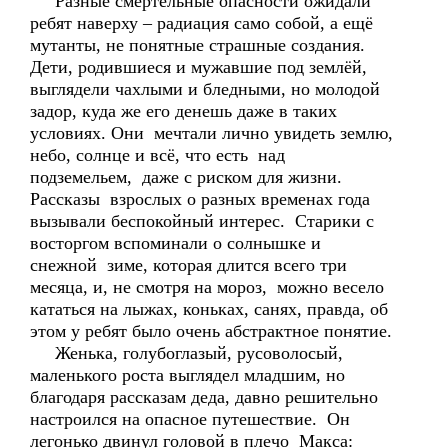
Разные смертельные опасности ожидали
ребят наверху – радиация само собой, а ещё
мутанты, не понятные страшные создания.
Дети, родившиеся и мужавшие под землёй,
выглядели чахлыми и бледными, но молодой
задор, куда же его денешь даже в таких
условиях. Они мечтали лично увидеть землю,
небо, солнце и всё, что есть над
подземельем, даже с риском для жизни.
Рассказы взрослых о разных временах года
вызывали беспокойный интерес. Старики с
восторгом вспоминали о солнышке и
снежной зиме, которая длится всего три
месяца, и, не смотря на мороз, можно весело
кататься на лыжах, коньках, санях, правда, об
этом у ребят было очень абстрактное понятие.
Женька, голубоглазый, русоволосый,
маленького роста выглядел младшим, но
благодаря рассказам деда, давно решительно
настроился на опасное путешествие. Он
легонько двинул головой в плечо Макса: