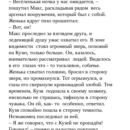
– Весёленькая ночка у нас ожидается, –
пошутил Макс, раскладывая рядом весь
арсенал вооружения, который был с собой.
Женька вдруг тихо прошептал:
– Вот, он!
Макс проследил за взглядом друга, и
леденящий душу ужас охватил его. В зоне
видимости стоял огромный зверь, похожий
на Кузю, только больше. Он, казалось,
внимательно рассматривал людей. Виделось
в его глазах что - то тоскливое, собачье.
Женька схватил головню, бросил в сторону
зверя, но промахнулся. Тот огрызнулся, и
глаза его сверкнули кровожадной злобой. Тем
временем, Кузя подошла к своему хозяину,
нисколько не страшась, тяфкнула в сторону
чужака. Он ей, как- то особенно, ответил.
Кузя спокойно пошла в сторону темноты.
Незнакомец последовал за ней.
– Я же говорил, что с Кузей не пропадём!
Говорил! – громко и радостно повторял