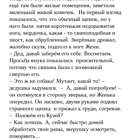
ещё там были жилые помещения, заметили
маленький живой комочек. На первый взгляд
показалось, что это обычный щенок, но у
него была пятая коротенькая недоразвитая
нога, мордочка, какая - то свиноподобная и
хвост, как обрубленный. Зверёныш дрожал,
жалобно скуля, подполз к ноге Жени.
– Дед, давай заберём его себе. Воспитаем.
Просьба внука показалась пронзительной,
потому что связана была с возможной
смертью его.
– Это ж не собака! Мутант, какой то! –
дедушка задумался. – А, давай попробуем! –
он потянулся в сторону зверька, но Женька
опередил. Он ласково, двумя руками поднял
странного щенка и прижал к груди, согревая.
– Назовём его Кузей?
– Как хочешь. А, сейчас быстро домой
обработать твои раны, зверушку осмотреть,
покормить…