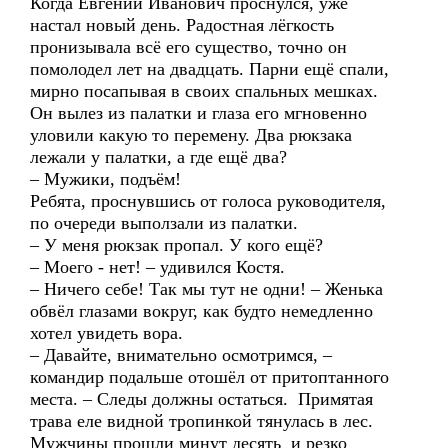
Когда Евгений Иванович проснулся, уже
настал новый день. Радостная лёгкость
пронизывала всё его существо, точно он
помолодел лет на двадцать. Парни ещё спали,
мирно посапывая в своих спальных мешках.
Он вылез из палатки и глаза его мгновенно
уловили какую то перемену. Два рюкзака
лежали у палатки, а где ещё два?
– Мужики, подъём!
Ребята, проснувшись от голоса руководителя,
по очереди выползали из палатки.
– У меня рюкзак пропал. У кого ещё?
– Моего - нет! – удивился Костя.
– Ничего себе! Так мы тут не одни! – Женька
обвёл глазами вокруг, как будто немедленно
хотел увидеть вора.
– Давайте, внимательно осмотримся, –
командир подальше отошёл от притоптанного
места. – Следы должны остаться. Примятая
трава еле видной тропинкой тянулась в лес.
Мужчины прошли минут десять и резко