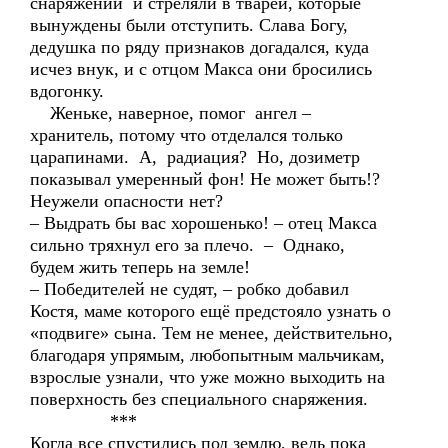
снаряжении и стреляли в тварей, которые
вынуждены были отступить. Слава Богу,
дедушка по ряду признаков догадался, куда
исчез внук, и с отцом Макса они бросились
вдогонку.
Женьке, наверное, помог ангел –
хранитель, потому что отделался только
царапинами. А, радиация? Но, дозиметр
показывал умеренный фон! Не может быть!?
Неужели опасности нет?
– Выдрать бы вас хорошенько! – отец Макса
сильно тряхнул его за плечо. – Однако,
будем жить теперь на земле!
– Победителей не судят, – робко добавил
Костя, маме которого ещё предстояло узнать о
«подвиге» сына. Тем не менее, действительно,
благодаря упрямым, любопытным мальчикам,
взрослые узнали, что уже можно выходить на
поверхность без специального снаряжения.
***
Когда все спустились под землю, ведь пока