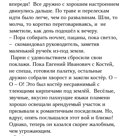
впереди! Все дружно с хорошим настроением
двинулись дальше. По траве и перелескам
идти было легче, чем по развалинам. Шли, то
молча, то коротко переговариваясь, и не
заметили, как день подошёл к вечеру.
– Пора собирать ночлег, пацаны, пока светло,
– скомандовал руководитель, заметив
маленький ручеёк из-под земли.
Парни с удовольствием сбросили свои
поклажи. Пока Евгений Иванович с Костей,
не спеша, готовили палатку, остальные
дружно собрали хворост и зажгли костёр. О –
О – О! Это был костёр несравнимый с
тлеющими кирпичами под землёй. Весёлые,
звучные, вкусно пахнущие языки пламени
хорошо освещали арендуемый участок и
призывали к романтичным посиделкам. Но,
вдруг, опять послышался этот вой и близко!
Однако, теперь он казался скорее жалобным,
чем угрожающим.