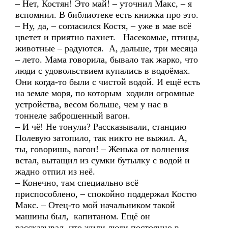
– Нет, Костян! Это май! – уточнил Макс, – я
вспомнил. В библиотеке есть книжка про это.
– Ну, да, – согласился Костя, – уже в мае всё
цветет и приятно пахнет. Насекомые, птицы,
животные – радуются. А, дальше, три месяца
– лето. Мама говорила, бывало так жарко, что
люди с удовольствием купались в водоёмах.
Они когда-то были с чистой водой. И ещё есть
на земле моря, по которым ходили огромные
устройства, весом больше, чем у нас в
тоннеле заброшенный вагон.
– И чё! Не тонули? Рассказывали, станцию
Полевую затопило, так никто не выжил. А,
ты, говоришь, вагон! – Женька от волнения
встал, вытащил из сумки бутылку с водой и
жадно отпил из неё.
– Конечно, там специально всё
приспособлено, – спокойно поддержал Костю
Макс. – Отец-то мой начальником такой
машины был, капитаном. Ещё он
рассказывал, что жили люди постоянно в