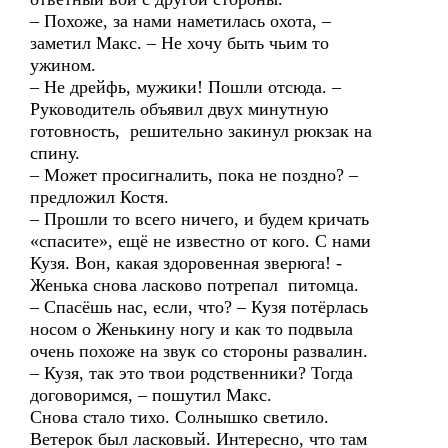
– Похоже, за нами наметилась охота, –
заметил Макс. – Не хочу быть чьим то
ужином.
– Не дрейфь, мужики! Пошли отсюда. –
Руководитель объявил двух минутную
готовность, решительно закинул рюкзак на
спину.
– Может просигналить, пока не поздно? –
предложил Костя.
– Прошли то всего ничего, и будем кричать
«спасите», ещё не известно от кого. С нами
Кузя. Вон, какая здоровенная зверюга! -
Женька снова ласково потрепал питомца.
– Спасёшь нас, если, что? – Кузя потёрлась
носом о Женькину ногу и как то подвыла
очень похоже на звук со стороны развалин.
– Кузя, так это твои родственники? Тогда
договоримся, – пошутил Макс.
Снова стало тихо. Солнышко светило.
Ветерок был ласковый. Интересно, что там