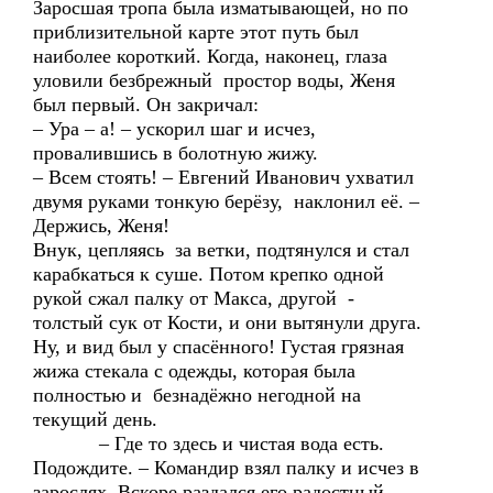
Заросшая тропа была изматывающей, но по
приблизительной карте этот путь был
наиболее короткий. Когда, наконец, глаза
уловили безбрежный простор воды, Женя
был первый. Он закричал:
– Ура – а! – ускорил шаг и исчез,
провалившись в болотную жижу.
– Всем стоять! – Евгений Иванович ухватил
двумя руками тонкую берёзу, наклонил её. –
Держись, Женя!
Внук, цепляясь за ветки, подтянулся и стал
карабкаться к суше. Потом крепко одной
рукой сжал палку от Макса, другой -
толстый сук от Кости, и они вытянули друга.
Ну, и вид был у спасённого! Густая грязная
жижа стекала с одежды, которая была
полностью и безнадёжно негодной на
текущий день.
– Где то здесь и чистая вода есть.
Подождите. – Командир взял палку и исчез в
зарослях. Вскоре раздался его радостный