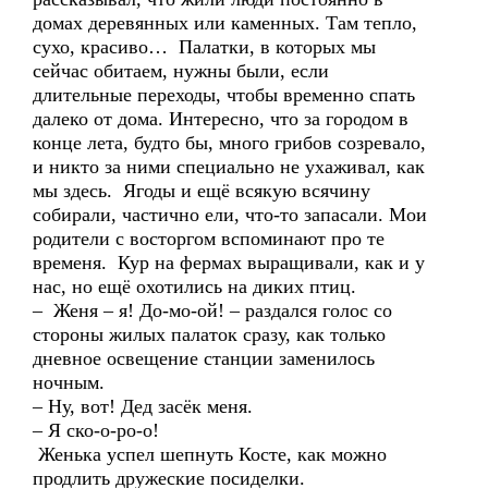
домах деревянных или каменных. Там тепло,
сухо, красиво… Палатки, в которых мы
сейчас обитаем, нужны были, если
длительные переходы, чтобы временно спать
далеко от дома. Интересно, что за городом в
конце лета, будто бы, много грибов созревало,
и никто за ними специально не ухаживал, как
мы здесь. Ягоды и ещё всякую всячину
собирали, частично ели, что-то запасали. Мои
родители с восторгом вспоминают про те
временя. Кур на фермах выращивали, как и у
нас, но ещё охотились на диких птиц.
– Женя – я! До-мо-ой! – раздался голос со
стороны жилых палаток сразу, как только
дневное освещение станции заменилось
ночным.
– Ну, вот! Дед засёк меня.
– Я ско-о-ро-о!
Женька успел шепнуть Косте, как можно
продлить дружеские посиделки.