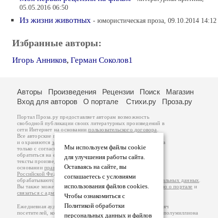
05.05.2016 06:50
Из жизни животных
- юмористическая проза, 09.10.2014 14:12
Избранные авторы:
Игорь Анников
,
Герман Соколов1
Авторы
Произведения
Рецензии
Поиск
Магазин
Вход для авторов
О портале
Стихи.ру
Проза.ру
Портал Проза.ру предоставляет авторам возможность
свободной публикации своих литературных произведений в
сети Интернет на основании
пользовательского договора
.
Все авторские права на произведения принадлежат авторам
и охраняются
законом
. Перепечатка произведений возможна
Мы используем файлы cookie
только с согласия его автора, к которому вы можете
обратиться на его авторской странице. Ответственность за
для улучшения работы сайта.
тексты произведений авторы несут самостоятельно на
Оставаясь на сайте, вы
основании
правил публикации
и
законодательства
Российской Федерации
. Данные пользователей
соглашаетесь с условиями
обрабатываются на основании
Политики обработки персональных данных
.
использования файлов cookies.
Вы также можете посмотреть более подробную
информацию о портале
и
связаться с администрацией
.
Чтобы ознакомиться с
Политикой обработки
Ежедневная аудитория портала Проза.ру – порядка 100 тысяч
посетителей, которые в общей сумме просматривают более полумиллиона
персональных данных и файлов