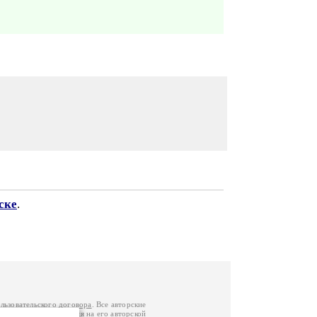
ске
.
льзовательского договора
. Все авторские
у вы можете обратиться на его авторской