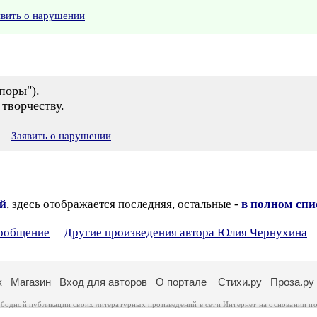
явить о нарушении
поры").
творчеству.
6
Заявить о нарушении
ий
, здесь отображается последняя, остальные -
в полном спи
сообщение
Другие произведения автора Юлия Чернухина
к
Магазин
Вход для авторов
О портале
Стихи.ру
Проза.ру
ободной публикации своих литературных произведений в сети Интернет на основании
по
ся
законом
. Перепечатка произведений возможна только с согласия его автора, к котором