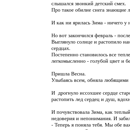
слышался звонкий детский смех.
Про такое обилие снега знающие л
И как ни ярилась Зима - ничего у 
Но вот закончился февраль - посл
Выглянуло солнце и растопило нан
сердцах.
Постепенно становилось все тепле
легкомысленно - голубой цвет и б
Пришла Весна.
Улыбаясь всем, обняла любящими 
И дрогнуло иссохшее сердце старо
растопить лед сердец и душ, вдохн
И почувствовала Зима, как теплый 
недоверия и непонимания. И забил
- Теперь я поняла тебя. Мы обе ва