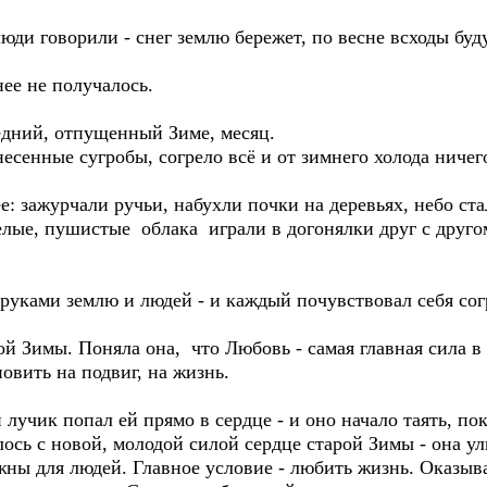
юди говорили - снег землю бережет, по весне всходы буд
нее не получалось.
едний, отпущенный Зиме, месяц.
есенные сугробы, согрело всё и от зимнего холода ничего
е: зажурчали ручьи, набухли почки на деревьях, небо ст
елые, пушистые облака играли в догонялки друг с друго
руками землю и людей - и каждый почувствовал себя со
й Зимы. Поняла она, что Любовь - самая главная сила в
овить на подвиг, на жизнь.
лучик попал ей прямо в сердце - и оно начало таять, пок
ось с новой, молодой силой сердце старой Зимы - она ул
жны для людей. Главное условие - любить жизнь. Оказывае