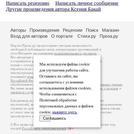
Написать рецензию
Написать личное сообщение
Другие произведения автора Ксения Бакай
Авторы
Произведения
Рецензии
Поиск
Магазин
Вход для авторов
О портале
Стихи.ру
Проза.ру
Портал Проза.ру предоставляет авторам возможность
свободной публикации своих литературных произведений в
сети Интернет на основании
пользовательского договора
.
Все авторские права на произведения принадлежат авторам
и охраняются
законом
. Перепечатка произведений возможна
Мы используем файлы cookie
только с согласия его автора, к которому вы можете
обратиться на его авторской странице. Ответственность за
для улучшения работы сайта.
тексты произведений авторы несут самостоятельно на
Оставаясь на сайте, вы
основании
правил публикации
и
законодательства
Российской Федерации
. Данные пользователей
соглашаетесь с условиями
обрабатываются на основании
Политики обработки персональных данных
.
использования файлов cookies.
Вы также можете посмотреть более подробную
информацию о портале
и
связаться с администрацией
.
Чтобы ознакомиться с
Политикой обработки
Ежедневная аудитория портала Проза.ру – порядка 100 тысяч
посетителей, которые в общей сумме просматривают более полумиллиона
персональных данных и файлов
страниц по данным счетчика посещаемости, который расположен справа
cookie,
нажмите здесь
.
от этого текста. В каждой графе указано по две цифры: количество
просмотров и количество посетителей.
Соглашаюсь
© Все права принадлежат авторам, 2000-2026. Портал работает под
эгидой
Российского союза писателей
.
18+