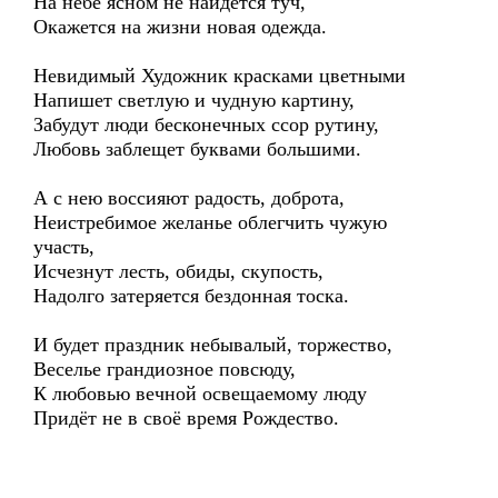
На небе ясном не найдется туч,
Окажется на жизни новая одежда.
Невидимый Художник красками цветными
Напишет светлую и чудную картину,
Забудут люди бесконечных ссор рутину,
Любовь заблещет буквами большими.
А с нею воссияют радость, доброта,
Неистребимое желанье облегчить чужую
участь,
Исчезнут лесть, обиды, скупость,
Надолго затеряется бездонная тоска.
И будет праздник небывалый, торжество,
Веселье грандиозное повсюду,
К любовью вечной освещаемому люду
Придёт не в своё время Рождество.