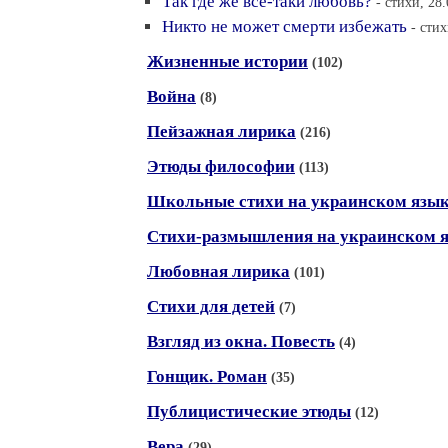
Так где же всё-таки любовь?
- стихи, 28
Никто не может смерти избежать
- стих
Жизненные истории
(102)
Война
(8)
Пейзажная лирика
(216)
Этюды философии
(113)
Школьные стихи на украинском язы
Стихи-размышления на украинском 
Любовная лирика
(101)
Стихи для детей
(7)
Взгляд из окна. Повесть
(4)
Гонщик. Роман
(35)
Публицистические этюды
(12)
Вера
(29)