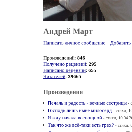
Андрей Март
Написать личное сообщение
Добавить 
Произведений:
846
Получено рецензий
:
295
Написано рецензий
:
655
Читателей
:
39665
Произведения
Печаль и радость - вечные сестрицы
- 
Господь лишь ныне милосерд
- стихи, 1
Я жду начала всенощной
- стихи, 10.04.2
Так что же всё-таки есть грех?
- стихи, 