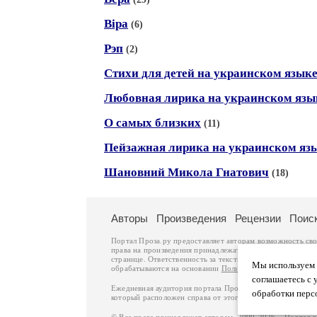
Вiра
(6)
Рэп
(2)
Стихи для детей на украинском язык
Любовная лирика на украинском язы
О самых близких
(11)
Пейзажная лирика на украинском яз
Шановний Микола Гнатович
(18)
Авторы
Произведения
Рецензии
Поис
Портал Проза.ру предоставляет авторам возможность св
права на произведения принадлежат авторам и охраняют
странице. Ответственность за тексты произведений авто
Мы используем ф
обрабатываются на основании
Политики обработки перс
соглашаетесь с 
Ежедневная аудитория портала Проза.ру – порядка 100 
обработки перс
который расположен справа от этого текста. В каждой гр