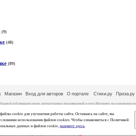
е
(9)
ке
(48)
ыке
(89)
к
Магазин
Вход для авторов
О портале
Стихи.ру
Проза.ру
ободной публикации своих литературных произведений в сети Интернет на основании
по
ся
законом
. Перепечатка произведений возможна только с согласия его автора, к котором
ры несут самостоятельно на основании
правил публикации
и
законодательства Российско
айлы cookie для улучшения работы сайта. Оставаясь на сайте, вы
ональных данных
. Вы также можете посмотреть более подробную
информацию о портал
условиями использования файлов cookies. Чтобы ознакомиться с Политикой
тысяч посетителей, которые в общей сумме просматривают более полумиллиона страниц 
ональных данных и файлов cookie,
нажмите здесь
.
афе указано по две цифры: количество просмотров и количество посетителей.