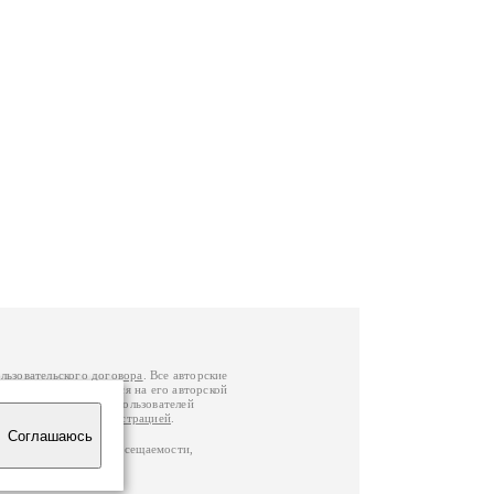
льзовательского договора
. Все авторские
у вы можете обратиться на его авторской
й Федерации
. Данные пользователей
е
и
связаться с администрацией
.
Соглашаюсь
по данным счетчика посещаемости,