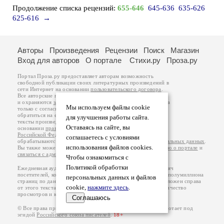
Продолжение списка рецензий:
655-646
645-636
635-626
625-616
→
Авторы
Произведения
Рецензии
Поиск
Магазин
Вход для авторов
О портале
Стихи.ру
Проза.ру
Портал Проза.ру предоставляет авторам возможность
свободной публикации своих литературных произведений в
сети Интернет на основании
пользовательского договора
.
Все авторские права на произведения принадлежат авторам
и охраняются
законом
. Перепечатка произведений возможна
Мы используем файлы cookie
только с согласия его автора, к которому вы можете
обратиться на его авторской странице. Ответственность за
для улучшения работы сайта.
тексты произведений авторы несут самостоятельно на
Оставаясь на сайте, вы
основании
правил публикации
и
законодательства
Российской Федерации
. Данные пользователей
соглашаетесь с условиями
обрабатываются на основании
Политики обработки персональных данных
.
использования файлов cookies.
Вы также можете посмотреть более подробную
информацию о портале
и
связаться с администрацией
.
Чтобы ознакомиться с
Политикой обработки
Ежедневная аудитория портала Проза.ру – порядка 100 тысяч
посетителей, которые в общей сумме просматривают более полумиллиона
персональных данных и файлов
страниц по данным счетчика посещаемости, который расположен справа
cookie,
нажмите здесь
.
от этого текста. В каждой графе указано по две цифры: количество
просмотров и количество посетителей.
Соглашаюсь
© Все права принадлежат авторам, 2000-2026. Портал работает под
эгидой
Российского союза писателей
.
18+