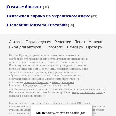
О самых близких
(11)
Пейзажная лирика на украинском языке
(89)
Шановний Микола Гнатович
(18)
Авторы
Произведения
Рецензии
Поиск
Магазин
Вход для авторов
О портале
Стихи.ру
Проза.ру
Портал Проза.ру предоставляет авторам возможность
свободной публикации своих литературных произведений в
сети Интернет на основании
пользовательского договора
.
Все авторские права на произведения принадлежат авторам
и охраняются
законом
. Перепечатка произведений возможна
только с согласия его автора, к которому вы можете
обратиться на его авторской странице. Ответственность за
тексты произведений авторы несут самостоятельно на
основании
правил публикации
и
законодательства
Российской Федерации
. Данные пользователей
обрабатываются на основании
Политики обработки персональных данных
.
Вы также можете посмотреть более подробную
информацию о портале
и
связаться с администрацией
.
Ежедневная аудитория портала Проза.ру – порядка 100 тысяч
посетителей, которые в общей сумме просматривают более полумиллиона
страниц по данным счетчика посещаемости, который расположен справа
Мы используем файлы cookie для
от этого текста. В каждой графе указано по две цифры: количество