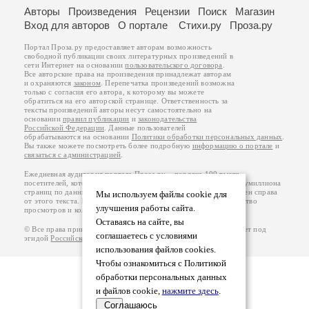
Авторы
Произведения
Рецензии
Поиск
Магазин
Вход для авторов
О портале
Стихи.ру
Проза.ру
Портал Проза.ру предоставляет авторам возможность
свободной публикации своих литературных произведений в
сети Интернет на основании
пользовательского договора
.
Все авторские права на произведения принадлежат авторам
и охраняются
законом
. Перепечатка произведений возможна
только с согласия его автора, к которому вы можете
обратиться на его авторской странице. Ответственность за
тексты произведений авторы несут самостоятельно на
основании
правил публикации
и
законодательства
Российской Федерации
. Данные пользователей
обрабатываются на основании
Политики обработки персональных данных
.
Вы также можете посмотреть более подробную
информацию о портале
и
связаться с администрацией
.
Ежедневная аудитория портала Проза.ру – порядка 100 тысяч
посетителей, которые в общей сумме просматривают более полумиллиона
страниц по данным счетчика посещаемости, который расположен справа
Мы используем файлы cookie для
от этого текста. В каждой графе указано по две цифры: количество
улучшения работы сайта.
просмотров и количество посетителей.
Оставаясь на сайте, вы
© Все права принадлежат авторам, 2000-2026. Портал работает под
соглашаетесь с условиями
эгидой
Российского союза писателей
.
18+
использования файлов cookies.
Чтобы ознакомиться с Политикой
обработки персональных данных
и файлов cookie,
нажмите здесь
.
Соглашаюсь